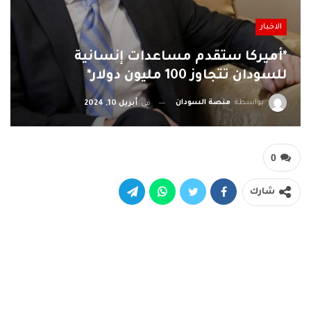
الاخبار
*أميركا ستقدم مساعدات إنسانية
للسودان تتجاوز 100 مليون دولار*
بواسطة
منصة السودان
في
أبريل 10, 2024
0
شارك