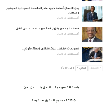
رجل الأعمال أسامة داوود غادر العاصمة السودانية الخرطوم
وهبطت…
أغسطس 6, 2026
خدمات الجمهور والزول المقهور د. احمد حسن ظلال
أغسطس 6, 2026
تصريحاتُ العَطَا.. زلزالُ المَيْدَانِ وَمِيلاَدُ سُّودَانِ…
أغسطس 6, 2026
السابق
التالي
1 من 3٬740
سياسة الخصوصية
اتصل بنا
من نحن
© 2025 - جميع الحقوق محفوظة.