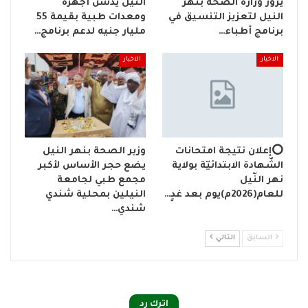
يزور وزارة الصحة بنهر
النيل يدشن أجهزة
النيل لتعزيز التنسيق في
ومعدات طبية بقيمة 55
برنامج أطباء…
مليار جنيه لدعم برنامج…
الاخبار
الاخبار
⭕إعلان نتيجة امتحانات
وزير الصحة بنهر النيل
الشّهادة الابتدائيّة بولاية
يضع حجر الأساس لأكبر
نهر النّيل
مجمع طبي لجامعة
للعام(2026م)يوم بعد غدٍ…
النيلين بمحلية شندي
شندي…
السابق
التالي
اترك رد