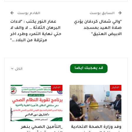
السابق بوست
القادم بوست
*والي شمال كردفان يؤدي
عمار النور يكتب : *لاءات
صلاة العيد بمسجد
البرهان الثلاثة … لا والف لا
الابيض العتيق*
حتي نهاية التمرد وطرد اخر
مرتزقة من البلاد …*
قد يعجبك ايضا
الكل
الاخبار
الاخبار
وفد وزارة الصحة الاتحادية
_التأمين الصحي بنهر