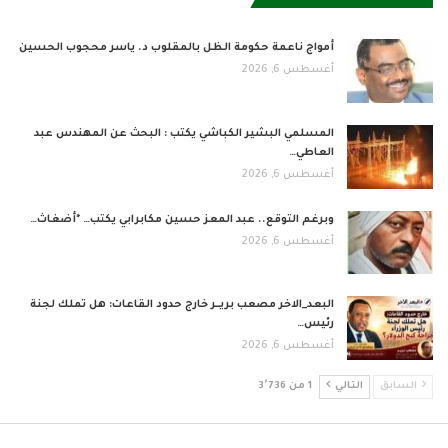
أمواج ناعمة حكومة الظل بالمقلوب د. ياسر محجوب الحسين
أغسطس 6, 2026
المسلمي البشير الكباشي يكتب : البحث عن المهندس عبد
العاطي…
أغسطس 6, 2026
وبرغم التوقع.. عبد المعز حسين مكابرابي يكتب… *أضغاث…
أغسطس 6, 2026
البعد_الاخر مصعب بريــر خارج حدود القاعات: هل تملك لجنة
رئيس…
أغسطس 6, 2026
السابق
التالي
1 من 3٬736