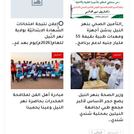
_التأمين الصحي بنهر
⭕إعلان نتيجة امتحانات
النيل يدشن أجهزة
الشّهادة الابتدائيّة بولاية
ومعدات طبية بقيمة 55
نهر النّيل
مليار جنيه لدعم برنامج…
للعام(2026م)يوم بعد غدٍ…
الاخبار
الاخبار
وزير الصحة بنهر النيل
مبادرة أهل الفن لمكافحة
يضع حجر الأساس لأكبر
المخدرات بحاضرة نهر
مجمع طبي لجامعة
النيل وعينا يحمينا
النيلين بمحلية شندي
شندي…
السابق
التالي