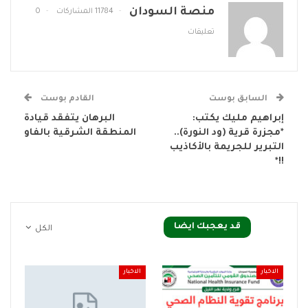
منصة السودان
11784 المشاركات
0
تعليقات
السابق بوست
القادم بوست
إبراهيم مليك يكتب:
البرهان يتفقد قيادة
*مجزرة قرية (ود النورة)..
المنطقة الشرقية بالفاو
التبرير للجريمة بالأكاذيب
!!*
قد يعجبك ايضا
الكل
الاخبار
الاخبار