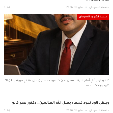
منصة السودان
مايو 31, 2026
0
منصة اشواق السودان
*الخرطوم تُباع أمام أعيننا، فهل نحن شهود صامتون على اقتلاع هوية وطن؟!*
*كوداويات* ️ محمد…
ويبقى الود ثمود قحط : يضل الله الظالمين.. دكتور عمر كابو
منصة السودان
مايو 31, 2026
0