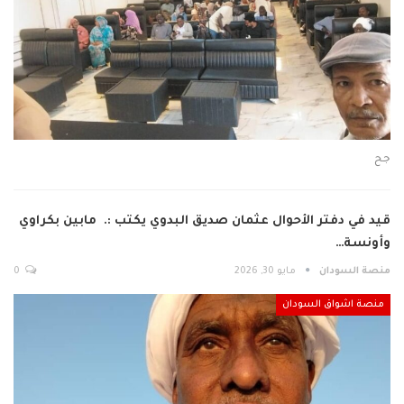
جح
قيد في دفتر الأحوال عثمان صديق البدوي يكتب :. مابين بكراوي
وأونسة…
منصة السودان
مايو 30, 2026
0
منصة اشواق السودان