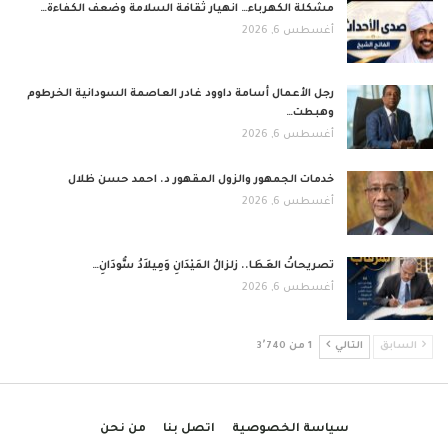
مشكلة الكهرباء… انهيار ثقافة السلامة وضعف الكفاءة…
أغسطس 6, 2026
رجل الأعمال أسامة داوود غادر العاصمة السودانية الخرطوم
وهبطت…
أغسطس 6, 2026
خدمات الجمهور والزول المقهور د. احمد حسن ظلال
أغسطس 6, 2026
تصريحاتُ العَطَا.. زلزالُ المَيْدَانِ وَمِيلاَدُ سُّودَانِ…
أغسطس 6, 2026
السابق
التالي
1 من 3٬740
سياسة الخصوصية
اتصل بنا
من نحن