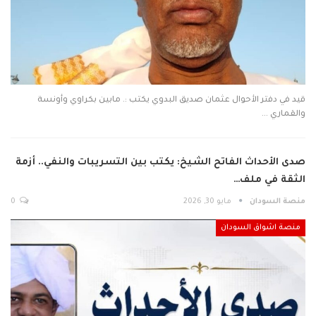
قيد في دفتر الأحوال عثمان صديق البدوي يكتب :. مابين بكراوي وأونسة
والقماري …
صدى الأحداث الفاتح الشيخ: يكتب بين التسريبات والنفي.. أزمة
الثقة في ملف…
منصة السودان
مايو 30, 2026
0
منصة اشواق السودان