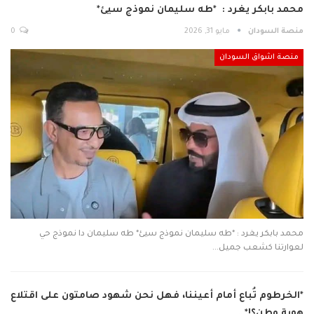
محمد بابكر يغرد : *طه سليمان نموذج سيئ*
منصة السودان
مايو 31, 2026
0
منصة اشواق السودان
محمد بابكر يغرد : *طه سليمان نموذج سيئ* طه سليمان دا نموذج حي
لعوارتنا كشعب جميل…
*الخرطوم تُباع أمام أعيننا، فهل نحن شهود صامتون على اقتلاع
هوية وطن؟!*…