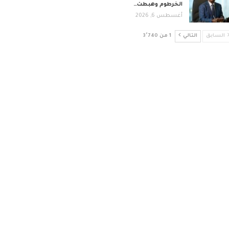
الخرطوم وهبطت…
أغسطس 6, 2026
السابق
التالي
1 من 3٬740