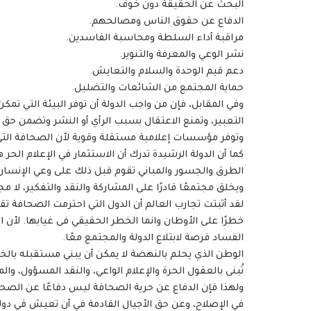
البحث عن الحقيقة دون خوف.
الدفاع عن حقوق الناس ومصالحهم.
مراقبة أداء السلطة ومحاسبة الفاسدين.
نشر الوعي والمعرفة والتنوير.
دعم قيم الوحدة والسلام والتعايش.
حماية المجتمع من الشائعات والتضليل.
وفي المقابل، فإن من واجب الدولة أن توفر البيئة التي تم
التعبير، وتمنع الاعتقال بسبب الرأي أو النشر وتضمن ح
وتوفر مؤسسات إعلامية مستقلة وقوية لأن الصحافة الت
كما أن الدولة الرشيدة تدرك أن الاستثمار في الإعلام الحر
الطرق والجسور والمباني تقوم قبل ذلك على وعي الإنسان و
ويخلق مجتمعًا قادرًا على المشاركة والنقد والتفكير، لا 
لقد أثبتت تجارب العالم أن الدول التي احترمت الصحافة
خطرًا على الأوطان وانما الخطر الحقيقي فى غيابها. لأ
الفساد فرصة لابتلاع الدولة والمجتمع معًا.
الوطن الذي يحلم بالنهضة لا يمكن أن يبني مستقبله بالخو
تُبنى بالعقول الحرة والإعلام الواعي، والنقد المسؤول، وال
ولهذا فإن الدفاع عن حرية الصحافة ليس دفاعًا عن الص
في الإصلاح، وعن حق الأجيال القادمة في أن تعيش في دو