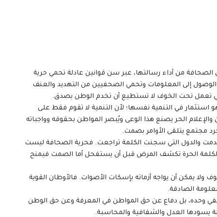
كن الصحافة من أداء رسالتها، عبر سن قوانين عادلة تحمي حرية
ق الوصول إلى المعلومات وتحمي الصحفيين من التهديد والعنف
ي تعمل تحت الخوف لا تستطيع أن تخدم الوطن بصدق.
 هو استثمار في التنمية نفسها؛ لأن التنمية لا تقوم فقط على
الإعلام الحر يصنع هذا الوعى ويُبصر المواطن بحقوقه وواجباته
مجرد مجتمع يتلقى الأوامر بصمت.
 تقدمت والدول التي سجنت الكلمة تراجعت. فحرية الصحافة ليست
ن الكلمة الحرة تكشف المرض قبل أن يستفحل أما الصمت فيمنح
ف ولا يمكن أن يواجه أزماته بإسكات الأصوات. فالأوطان القوية
معلومة الصادقة.
حفي وحده، بل دفاع عن حق المواطن في المعرفة وعن حق الوطن
لة يسودها العدل والشفافية والمحاسبة.