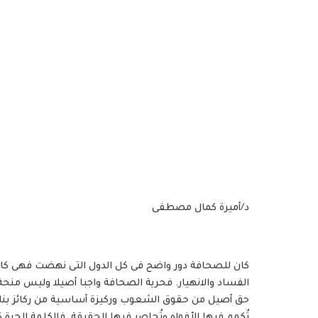
د/أميرة كمال مصطفى️
كان للصحافة دور واضح فى كل الدول التى نهضت فهى كانت ض
الفساد والانهيار. فحرية الصحافة واجبا أصيلا وليس م
حق أصيل من حقوق الشعوب وركيزة أساسية من ركائز بناء ا
تُكمم فيها الأفواه وتُحاصر فيها الحقيقة. فالكلمة الحرة ك