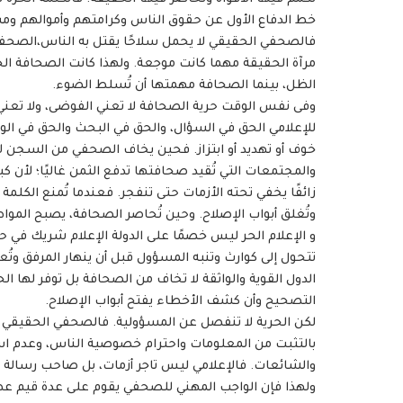
خط الدفاع الأول عن حقوق الناس وكرامتهم وأموالهم و
فالصحفي الحقيقي لا يحمل سلاحًا يقتل به الناس،الصحف
مرآة الحقيقة مهما كانت موجعة. ولهذا كانت الصحافة ال
الظل، بينما الصحافة مهمتها أن تُسلط الضوء.
وفى نفس الوقت حرية الصحافة لا تعني الفوضى، ولا تعني ا
للإعلامي الحق في السؤال، والحق في البحث والحق في ا
خوف أو تهديد أو ابتزاز. فحين يخاف الصحفي من السجن ل
والمجتمعات التي تُقيد صحافتها تدفع الثمن غاليًا؛ لأن كب
زائفًا يخفي تحته الأزمات حتى تنفجر. فعندما تُمنع الكلم
وتُغلق أبواب الإصلاح. وحين تُحاصر الصحافة، يصبح الموا
و الإعلام الحر ليس خصمًا على الدولة الإعلام شريك في
تتحول إلى كوارث وتنبه المسؤول قبل أن ينهار المرفق وتُ
الدول القوية والواثقة لا تخاف من الصحافة بل توفر لها ال
التصحيح وأن كشف الأخطاء يفتح أبواب الإصلاح.
لكن الحرية لا تنفصل عن المسؤولية. فالصحفي الحقيقي يجب
بالتثبت من المعلومات واحترام خصوصية الناس، وعدم استغ
والشائعات. فالإعلامي ليس تاجر أزمات، بل صاحب رسالة وك
ولهذا فإن الواجب المهني للصحفي يقوم على عدة قيم ع