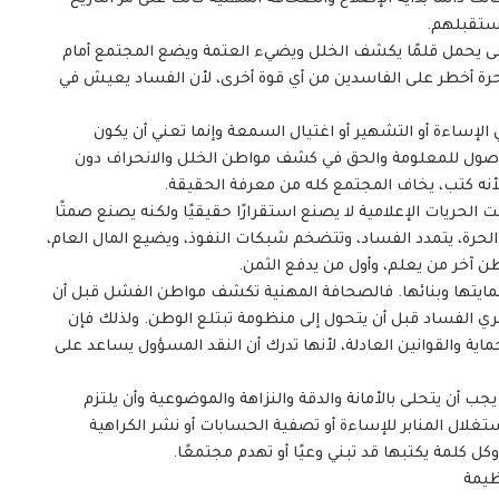
مستقبلهم.
ى يحمل قلمًا يكشف الخلل ويضيء العتمة ويضع المجتمع أمام
حرة أخطر على الفاسدين من أي قوة أخرى، لأن الفساد يعيش في
لإساءة أو التشهير أو اغتيال السمعة وإنما تعني أن يكون
لوصول للمعلومة والحق في كشف مواطن الخلل والانحراف دون
أنه كتب، يخاف المجتمع كله من معرفة الحقيقة.
ت الحريات الإعلامية لا يصنع استقرارًا حقيقيًا ولكنه يصنع صمتًا
ة الحرة، يتمدد الفساد، وتتضخم شبكات النفوذ، ويضيع المال العام،
طن آخر من يعلم، وأول من يدفع الثمن.
 حمايتها وبنائها. فالصحافة المهنية تكشف مواطن الفشل قبل أن
عري الفساد قبل أن يتحول إلى منظومة تبتلع الوطن. ولذلك فإن
حماية والقوانين العادلة، لأنها تدرك أن النقد المسؤول يساعد على
 أن يتحلى بالأمانة والدقة والنزاهة والموضوعية وأن يلتزم
لال المنابر للإساءة أو تصفية الحسابات أو نشر الكراهية
ل كلمة يكتبها قد تبني وعيًا أو تهدم مجتمعًا.
ظيمة