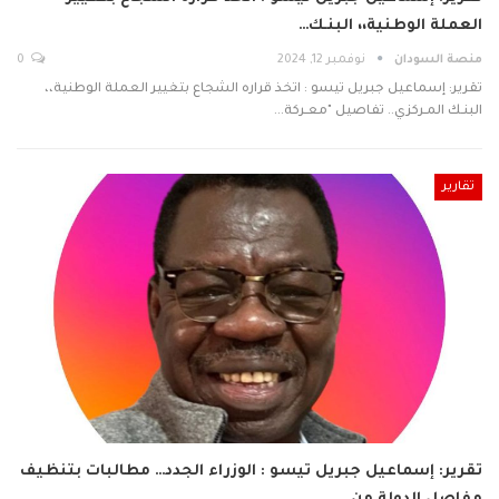
العملة الوطنية،، البنـك…
منصة السودان
نوفمبر 12, 2024
0
تقرير: إسماعيل جبريل تيسو : اتخذ قراره الشجاع بتغيير العملة الوطنية،،
البنـك المـركزي.. تفاصيل "معـركة…
تقارير
تقرير: إسماعيل جبريل تيسو : الوزراء الجدد… مطالبات بتنظيف