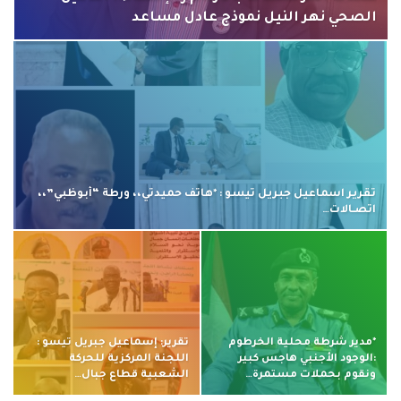
الصحي نهر النيل نموذج عادل مساعد
تقرير اسماعيل جبريل تيسو : *هاتف حميدتي،، ورطة “أبوظبي”،،
اتصـالات…
*مدير شرطة محلية الخرطوم
تقرير: إسماعيل جبريل تيسو :
:الوجود الأجنبي هاجس كبير
اللجنة المركزية للحركة
ونقوم بحملات مستمرة…
الشعبية قطاع جبال…