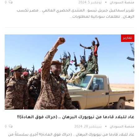
منصة السودان
نوفمبر 5, 2024
0
تقرير اسماعيل جبريل تيسو : المنتدى الحضري العالمي .. مصـر تكسب
الرهــان.. تطلعات سودانية لمطلوبات…
تقارير
عاد للبلاد قادما من نيويورك البرهان .. (حراك فوق العادة)!!
منصة السودان
سبتمبر 28, 2024
0
عاد للبلاد قادما من نيويورك البرهان .. (حراك فوق العادة)!! أجرى سلسلةً من