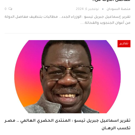
مفاصل الدولة من…
منصة السودان
نوفمبر 6, 2024
0
تقرير: إسماعيل جبريل تيسو : الوزراء الجدد... مطالبات بتنظيف مفاصل الدولة
من أعوان الجنجويد والقحاتة..…
تقارير
تقرير اسماعيل جبريل تيسو : المنتدى الحضري العالمي .. مصـر
تكسب الرهــان