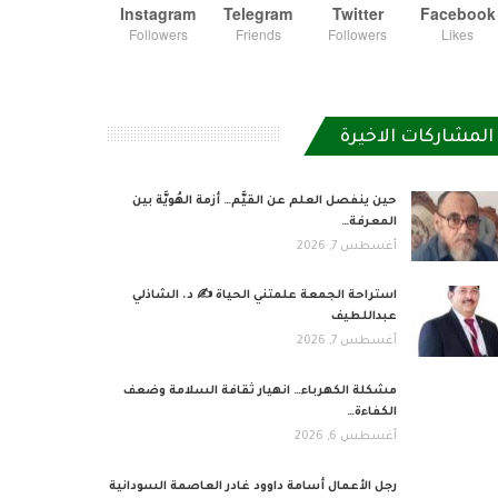
Instagram
Telegram
Twitter
Facebook
Followers
Friends
Followers
Likes
المشاركات الاخيرة
حين ينفصل العلم عن القيَّم… أزمة الهُويَّة بين
المعرفة…
أغسطس 7, 2026
استراحة الجمعة علمتني الحياة ✍️ د. الشاذلي
عبداللطيف
أغسطس 7, 2026
مشكلة الكهرباء… انهيار ثقافة السلامة وضعف
الكفاءة…
أغسطس 6, 2026
رجل الأعمال أسامة داوود غادر العاصمة السودانية