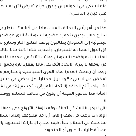
ماغنيسكي في الكونغرس وبدون حياء تعرض الآن نفسها و
على مين يا اليانكي؟!.
5
هذا من أمر رأس التحالف الميت، ماذا عن أذنابه.؟. لننظر في 
سارع خلال يومين بتجميد عضوية السودانية الذي هو ضم
مبعوثيه إلى السودان يطالبون بوقف اطلاق النار وسارع بتك
كل الدول المعادية للسودان، وأصدرت تلك الآلية بيانا طالب
المليشيا، فرفضها السودان وماتت الآلية في مهدها فتبعث
من يومها لا يدري الاتحاد الأفريقي ماذا يفعل، تارة يج
وبعد أن رفضت (تقدم) لقاء القوى السياسية باعتبارهم فل
تمخض عن لا شيء.!! ولا يزال محتارا، هل يمضي في مشروع 
الآن وأخيراً تم الحاقه (الاتحاد الأفريقي) كجسم زائد في
المآته هذا مدفوع القيمة أن يكون في تحالف للسلام ووقف از
6
نأتي للركن الثالث في تحالف وقف ازهاق الأرواح وهى دولة الإ
الإمارات ترغب في وقف إزهاق أرواحنا فلتوقف إمداد السل
ساهمت في السلام حقاً، كيف تغذي الإمارات الجنجويد با
عمداً قطارات الجنون أو الجنجويد.