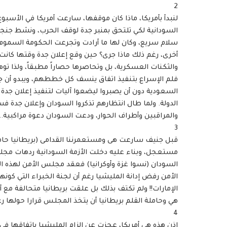
2
لنبدأ بأمريكا، ماذا كان موقفها، سارعت أمريكا في الأ
السودانية لكي تلتحق بمنبر جدة لوقف الحرب، ونشط جنجويد
سلام سريع، وكان لها ما أرادت وتجرعت الحكومة السموم و
أخرى، رغم ذلك ماذا جرى؟ حين وقع إعلان جدة وقتها كانت 
والثكنات العسكرية، بل وتحاصرها حصاراً مطبقاً، ولذا توهمو
فلم الإسراع بتنفيذ اتفاق ينسف كل خططهم، ويبدو أن جنجو
السعودية دون أن يصبروا ليضعوا آليات لتنفيذ إعلان جدة 
الدولة. ولما طال انتظارهم تذكروا السودان وإعلان جدة
والمراقبين وأطراف الحوار، ودعت السودان دعوة مراكبية.. 
3
قبل جنيف سارعت هى ومستعمرننا القدامى (بريطانيا حام
مستعجل، وبناء عليه دخلت الأزمة السودانية ردهات مج
السودان (نسوا غزة وأوكرانيا) فعقد مجلس الأمن لهذه ال
الأمن رفض إدانة المليشيا رغم أن لجنة الخبراء التي كون
الإمارات!! ولم تكتف بذلك بل علقت بريطانيا متحالفة مع
هي وحاملة القلم بريطانيا أن يتخذ المجلس قرارا حولها رغم
4
إذن هذه هي أمريكا، عجزت عن إلزام المليشيا باتفاقها ف