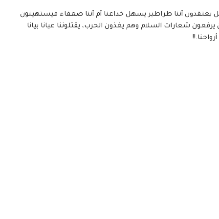
 هل يعتقدون أننا طراطير يسهل خداعنا أم أننا ضعفاء فيستهينون
ن يرفعون شعارات السلام وهم يغذون الحرب، يقتلوننا عيانا بيانا
واحنا.!!