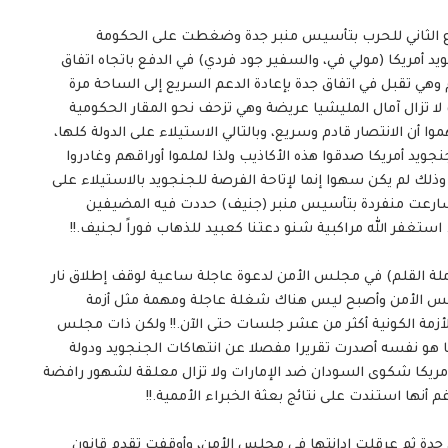
سبوع الثاني للحرب بتأسيس منبر جدة وضغطت على الحكومة
 أمريكا (مولي في، والسفير جود فردي) في الدفع باتجاه اتفاق
هي تقبل في اتفاق جدة بإعادة الدعم السريع إلى الساحة مرة
لا تزال آمال المليشيا عريضة وهي تزحف نحو المقار الحكومية
ا أن الانتصار قادم وسريع، وبالتالي الاستيلاء على الدولة كلها،
يد أمريكا صدقوا هذه الأكاذيب ولذا لملموا أوراقهم وغادروا
وذلك لم يكن سهوا إنما لإتاحة الفرصة للجنجويد بالاستيلاء على
 فسارعت منفردة بتأسيس منبر (جنيف) حددت فيه المضيفين
استغفر الله مراكبية شنو دعتنا كعبيد للذهاب فوراً لجنيف.!!
لة القلم) في مجلس الأمن لدعوة عاجلة ساعية لوقف إطلاق نار
لس الأمن وأصبح ليس هناك شغلة عاجلة ومهمة مثل أزمة
أزمة الكونية أكثر من عشر جلسات حتى الآن.!! ولكن ذات مجلس
ها هو نفسه أصدرت تقريرا مفصلا عن انتهاكات الجنجويد ودولة
 أمريكا شكوى السودان ضد الإمارات ولا تزال معلقة لشهور رافضة
 أنها استندت على نتائج بعثة الخبراء الأممية.!!
ي جدة ثم عرقلت إدانتها في مجلس الأمن، وأوقفت تقدم قانون