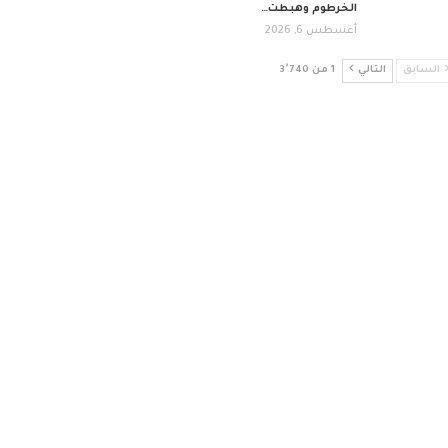
الخرطوم وهبطت…
أغسطس 6, 2026
السابق
التالي
1 من 3٬740