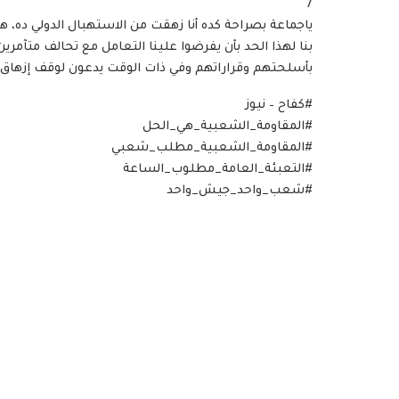
7
ياجماعة بصراحة كده أنا زهقت من الاستهبال الدولي ده،
بنا لهذا الحد بأن يفرضوا علينا التعامل مع تحالف متآمري
بأسلحتهم وقراراتهم وفي ذات الوقت يدعون لوقف إزهاق أر
#كفاح – نيوز
#المقاومة_الشعبية_هي_الحل
#المقاومة_الشعبية_مطلب_شعبي
#التعبئة_العامة_مطلوب_الساعة
#شعب_واحد_جيش_واحد