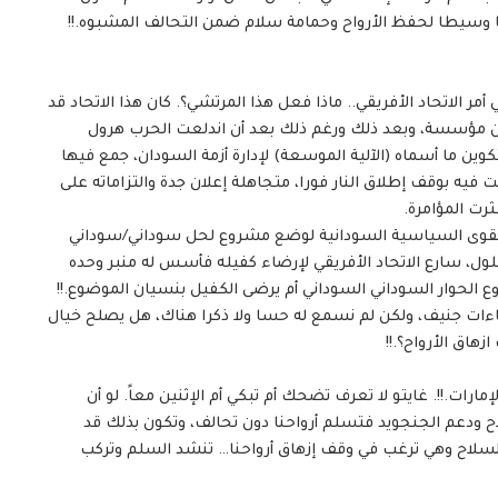
سيطا لحفظ الأرواح وحمامة سلام ضمن التحالف المشبوه.!!
أمر الاتحاد الأفريقي.. ماذا فعل هذا المرتشي؟. كان هذا الاتحاد قد
ن مؤسسة، وبعد ذلك ورغم ذلك بعد أن اندلعت الحرب هرول
وين ما أسماه (الآلية الموسعة) لإدارة أزمة السودان، جمع فيها
ت فيه بوقف إطلاق النار فورا، متجاهلة إعلان جدة والتزاماته على
رت المؤامرة.
مع القوى السياسية السودانية لوضع مشروع لحل سوداني/سوداني
ول، سارع الاتحاد الأفريقي لإرضاء كفيله فأسس له منبر وحده
الحوار السوداني السوداني أم يرضى الكفيل بنسيان الموضوع.!!
 لقاءات جنيف، ولكن لم نسمع له حسا ولا ذكرا هناك، هل يصلح خيال
هاق الأرواح؟.!!
مارات.!!. غايتو لا تعرف تضحك أم تبكي أم الإثنين معاً. لو أن
اح ودعم الجنجويد فتسلم أرواحنا دون تحالف، وتكون بذلك قد
لسلاح وهي ترغب في وقف إزهاق أرواحنا… تنشد السلم وتركب