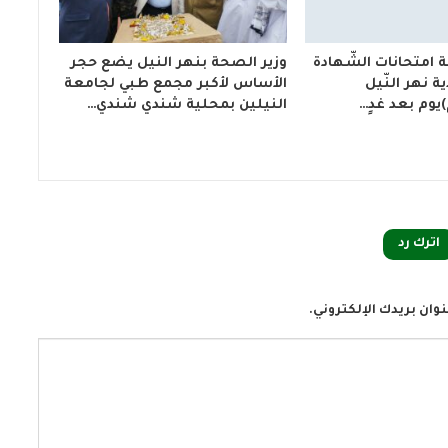
 امتحانات الشّهادة
وزير الصحة بنهر النيل يضع حجر
اية نهر النّيل
الأساس لأكبر مجمع طبي لجامعة
النيلين بمحلية شندي شندي…
اترك رد
وان بريدك الإلكتروني.