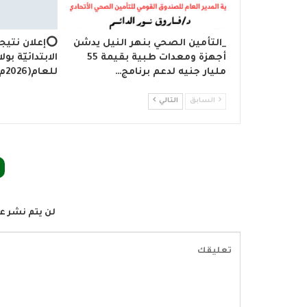
_التأمين الصحي بنهر النيل يدشن
⭕إعلان نتيجة
أجهزة ومعدات طبية بقيمة 55
الابتدائيّة بول
مليار جنيه لدعم برنامج…
للعام(2026م)يوم بعد غدٍ…
السابق
التالي
لن يتم نشر عن