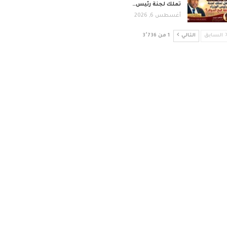
تملك لجنة رئيس…
أغسطس 6, 2026
السابق
التالي
1 من 3٬736