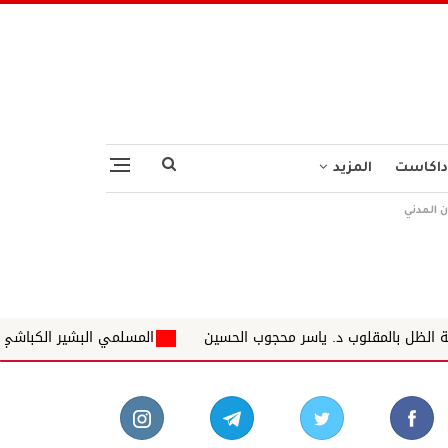
داكاست
المزيد
ن المدني
د. ياسر محجوب الحسين
المسلمي البشير الكباشي يكتب : البحث ع