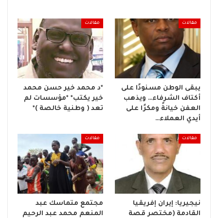
مقالات
مقالات
يبقى الوطن مسنودًا على
*د محمد خير حسن محمد
أكتاف الشرفاء… ويذهب
خير يكتب* *مؤسسات لم
العفن خيانةً ومكرًا على
تعد ( وطنية خالصة )*
أيدي العملاء…
مقالات
مقالات
نيجيريا: إيران إفريقيا
مجتمع متماسك عبد
القادمة (مختصر قصة
المنعم محمد عبد الرحيم