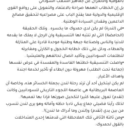
بالفوقية والانعزال عن جماهير الشعب السوداني
بل إن الخطاب اتهمها صراحة بالاعتماد والتعويل على روافع القوى
الإقليمية والدولية مما يفتح الباب على مصراعيه لتحقيق مصالح
الداعمين وفقدان السيادة الوطنية..
▪️في (لندرة) لم يكن لدي حمدوك ما يخسره.. وتلك الحقيقة
(الحامضة) التي لم تنتبه لها التنسيقية وان الرجل لا يملك ما يقدمه
للدنيا والناس ولصناعة جبهة وطنية موحدة قادرة علي المنازلة
والعطاء، ودلل علي ذلك خطابه الخجول و الكارثي ومغايرته
لتطلعات السودانيين وتأكيد اتصال تحالفهم والمليشيا..
▪️واصلت التنسيقية خطتها الفاسدة والمفسدة في عرض نفسها
(جماعة تحت الطلب) مهرولة دون ابطاء أو تأخير لخدمة اجندة
واهداف الأغيار..
لم يكن ليتخيل أحد أن ترتد رحلة لندن بجملة الخسائر هذه، وخاصة أن
العاصمة البريطانية هي عاصمة اللجوء التاريخي للسودانيين وكانت
(تقدم) تعول عليها كثيرا لتكحيل صورتها فإذا بها تعميها!..
لذلك رأينا فضيلي جماع يبكي نادبا حظه وآماله وهو يرى لندن تتسرب
من بين يدي (تقدم) و(لندن وما أدراك ما لندن)!..
▪️ومن ثالثة الأثافي تلك الملاحظة التي قدمتها إحدى المتداخلات
بالقول لحمدوك: