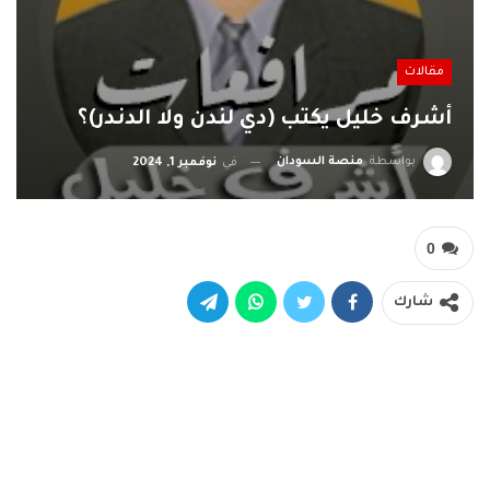
مقالات
أشرف خليل يكتب (دي لندن ولا الدندر)؟
بواسطة
منصة السودان
في
نوفمبر 1, 2024
0
شارك