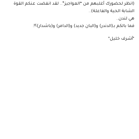
(انظر لحضورك أغلبهم من “العواجيز”.. لقد انفضت عنكم القوة
الشابة الحية والفاعلة)..
هي لندن..
فما بالكم بـ(الدندر) و(البان جديد) و(الدامر) و(باشدار)؟!.
*أشرف خليل*