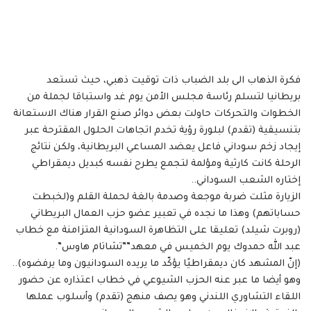
فكرة الذهاب الى بلد الضباب ذات توقيت ذهبي، حيث تستعد
بريطانيا لتسلم رئاسة مجلس الأمن يوم غد واستباقا لجملة من
الخطوات والتحركات حاولت بعض دوائر صنع القرار هناك الاستعانة
بتنسيقية (تقدم) لبلورة رؤية تخدم اتجاهات الحلول المقترحة عبر
إيجاد زخم سوداني فاعل يعضد المساعي البريطانية، ولكن نتائج
الرحلة كانت كارثية ومؤلمة لتجمع يطرح نفسه كبديل ديمقراطي
إختاره الشعب السوداني..
الزيارة مثلت ضربة موجعة وصدمة بالغة لحملة القلم و(لخبطت
حساباتهم) وهذا ما نجده في تعبير عضو حزب العمال البريطاني
(روبرت شيلد) تعليقا على التظاهرة السودانية المتزامنة مع خطاب
عبد الله حمدوك يوم الخميس في معهد””تشاتام هاوس”.
(إنّ المشهد كان ديمقراطيًا يؤكّد ما يريده السودانيون وما يرفضوه)..
وهو أيضا ما عبر عنه الحزب الشيوعي في خطاب اعتذاره عن حضور
اللقاء التشاوري اللندني وهو يصف منهج (تقدم) وأسلوب عملها