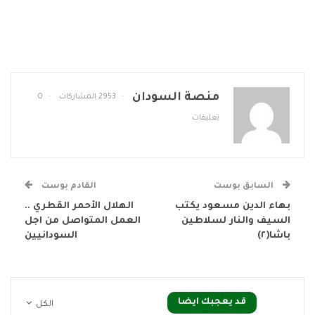
منصة السودان
2953 المشاركات
0
تعليقات
السابق بوست
القادم بوست
بهاء الدين مسعود يكتب
الهلال الأحمر القطري ..
السيف والنار لسلاطين
العمل المتواصل من اجل
باشا(٢)
السودانيين
قد يعجبك ايضا
الكل