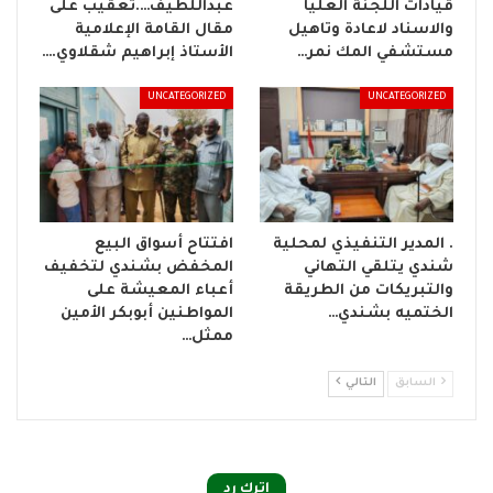
قيادات اللجنة العليا
عبداللطيف….تعقيب على
والاسناد لاعادة وتاهيل
مقال القامة الإعلامية
مستشفي المك نمر…
الأستاذ إبراهيم شقلاوي.…
UNCATEGORIZED
UNCATEGORIZED
. المدير التنفيذي لمحلية
افتتاح أسواق البيع
شندي يتلقي التهاني
المخفض بشندي لتخفيف
والتبريكات من الطريقة
أعباء المعيشة على
الختميه بشندي…
المواطنين أبوبكر الأمين
ممثل…
السابق
التالي
اترك رد