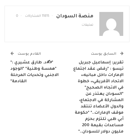
منصة السودان
11815 المشاركات
0
تعليقات
السابق بوست
القادم بوست
تقرير: إسماعيل جبريل
*✍د. طارق عشيري :*
تيسو : *رفض عقد اجتماع
*همسة وطنية* *الوجود
الإمارات داخل مبانيه،،
الاجنبي وتحديات المرحلة
الاتحاد الأفريقي،، خطوة
القادمة*
في الاتجاه الصحيح*
*السودان يعتذر عن
المشاركة في الاجتماع،
والدول الأعضاء تنتقد
موقف الإمارات..* *حكومة
أبي ظبي تلتزم بحزم
مساعدات بقيمة 200
مليون دولار للسودان..*