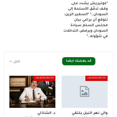
*غوتيريش يشدد على
وقف تدفّق الأسلحة إلى
السودان..* *السفير الزين:
نتوقع أن يراعي بيان
مجلس السلم سيادة
السودان ويرفض التدخلات
في شؤونه..*
قد يعجبك ايضا
الكل
UNCATEGORIZED
UNCATEGORIZED
والي نهر النيل يلتقي
د. الشاذلي