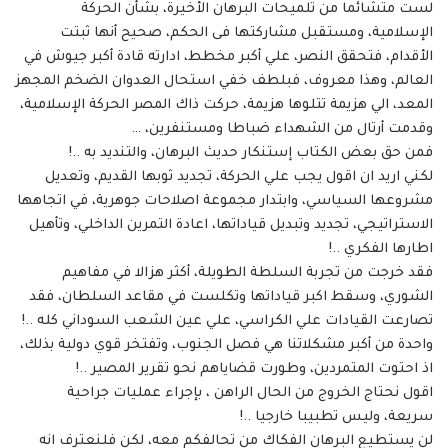
لست متشائما من تلميحات البرهان الأخيرة، بشأن الحركة
الإسلامية، ومستقبل مشاركتها فى الحكم، صحيح أنها ثبتت
الأقدام، فتحقق النصر، علي أكبر مخطط، ادارته قادة أكبر جيوش في
العالم، وهذا معروف، فبلطف خفي استحال العدوان الضخم المجهز
المعد، الي هزيمة تتلوها هزيمة، حركت ذاك المصر الحركة الإسلامية،
وقدمت أرتال من الشهداء ضباطا ومستنفرين، …
فمن حق بعض الكتاب إستنكار حديث البرهان، والتنديد به ..!
لكني اريد ان اقول يجب علي الحركة، تجديد ثوبها القديم، وتعديل
مشروعها السياسي، وابتدار مجموعة اصلاحات جوهرية، في اتجاهها
الاستراتيجي، تجديد وتبديل قياداتها، اعادة التمرين الداخلي، وتأهيل
اطارها الفكري ..!
فقد خرجت من تجربة السلطة الطويلة، أكثر هزالا في مفاهيم
الشوري، وسقط اكبر قياداتها وتكلست في مقاعد السلطان، فقد
تصارعت القيادات علي الكراسي، علي عين الشعب السوداني كله ..!
واحدة من أكبر مشكلاتنا هي فصل الجنوب، وتفتخر قوي دولية بذلك،
اذ احتوت المتمردين، وطورت قضاياهم نحو تقرير المصير ..!
اقول نحتاج الخروج من الحال الراهن ، بإجراء عمليات جراحية
سريعة، وليس تطبيبا خارجيا ..!
لن يستطيع البرهان الفكاك من تحالفكم معه، لكن فلنعترف انه