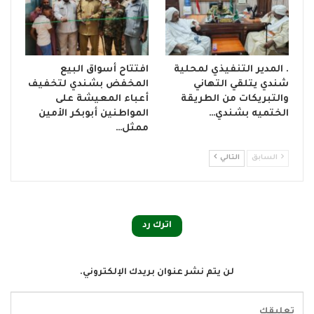
. المدير التنفيذي لمحلية
افتتاح أسواق البيع
شندي يتلقي التهاني
المخفض بشندي لتخفيف
والتبريكات من الطريقة
أعباء المعيشة على
الختميه بشندي…
المواطنين أبوبكر الأمين
ممثل…
السابق
التالي
اترك رد
لن يتم نشر عنوان بريدك الإلكتروني.