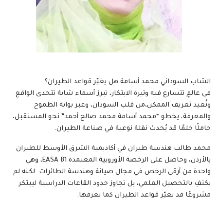
الشاب السوداني محمد أسامة:هل يغيّر قواعد الطيران؟
في عالمٍ تتسارع فيه وتيرة الابتكار، تبرز أسماء شابة تتحدى الواقع
وتُعيد تعريف الممكن،من قلب السودان، وعبر بوابة الطموح
والمعرفة، يخطو “محمد أسامة محمد صالح أحمد” نحو المستقبل،
حاملًا حلمًا قد يُحدث نقلة نوعية في صناعة الطيران.
محمد طالب هندسة طيران في أكاديمية الشرق الأوسط للطيران
بالأردن، وحاصل على الرخصة الأوروبية المعتمدة EASA B1، وهي
واحدة من أرقى الرخص في مجال صيانة وهندسة الطائرات. لكنه لم
يكتفِ بالتحصيل العلمي، بل تجاوز حدود القاعات الدراسية ليبتكر
مشروعًا قد يغيّر قواعد الطيران كما نعرفها.