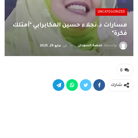
UNCATEGORIZED
مسارات د.نجلاء حسين المكابرابي *أمتلك
فكرة*
بواسطة
منصة السودان
في
مايو 29, 2025
0
شارك