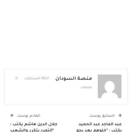
منصة السودان
11827 المشاركات
0
تعليقات
السابق بوست
القادم بوست
عبد الماجد عبد الحميد
جلال الدين هاشم يكتب :
يكتب : *خلوهم بعد يجو
*التمرد يتكرر والشعب