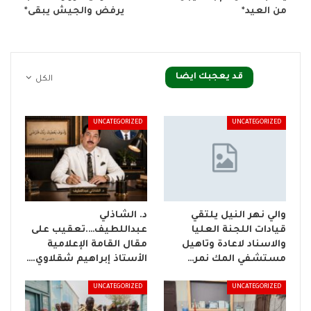
من العيد*
يرفض والجيش يبقى*
قد يعجبك ايضا
الكل
UNCATEGORIZED
UNCATEGORIZED
والي نهر النيل يلتقي
د. الشاذلي
قيادات اللجنة العليا
عبداللطيف….تعقيب على
والاسناد لاعادة وتاهيل
مقال القامة الإعلامية
مستشفي المك نمر…
الأستاذ إبراهيم شقلاوي.…
UNCATEGORIZED
UNCATEGORIZED