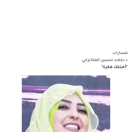
مسارات
د.نجلاء حسين المكابرابي
*أمتلك فكرة*