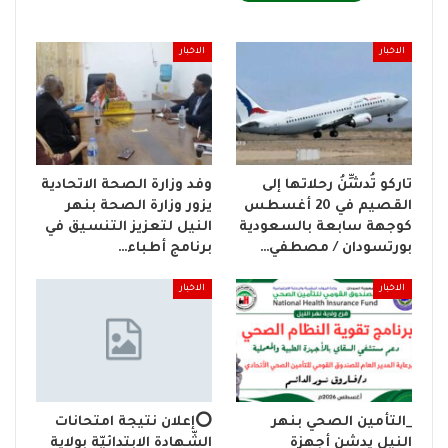
الاخبار
الاخبار
تاركو تُدشِّنُ رحلاتها إلى
وفد وزارة الصحة الاتحادية
القصيم في 20 أغسطس
يزور وزارة الصحة بنهر
كوجهة سابعة بالسعودية
النيل لتعزيز التنسيق في
بورتسودان / مصطفي…
برنامج أطباء…
الاخبار
الاخبار
_التأمين الصحي بنهر
⭕إعلان نتيجة امتحانات
النيل يدشن أجهزة
الشّهادة الابتدائيّة بولاية