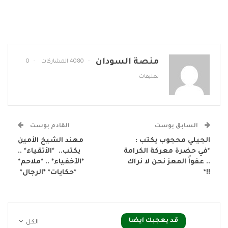
منصة السودان
4080 المشاركات
0
تعليقات
السابق بوست
القادم بوست
الجيلي محجوب يكتب :
مهند الشيخ الأمين
*في حضرة معركة الكرامة
يكتب.. *الأتقياء* ..
.. عفواً المعز نحن لا نراك
*الأخفياء* .. *ملاحم*
!!*
*حكايات* *الرجال*
قد يعجبك ايضا
الكل