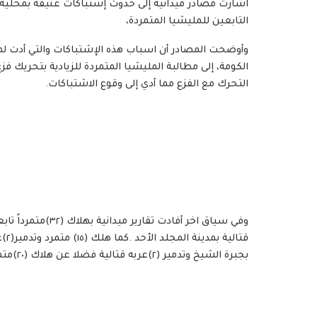
اشارت مصادر ميدانية إلى حدوث إشتباكات عنيفة بمحلية الك
التابعين للمليشيا المتمردة،
الكومة، إلى مطالبة المليشيا المتمردة للزيادية بتحريك فزع
التحرك مع الفزع مما أدي إلى وقوع الاشتباكات.
بجبرة الشيخ وتدمير (٢)عربه قتالية فضلا عن هلاك (٢٠)متمرد بمنطقة ام قرفة.