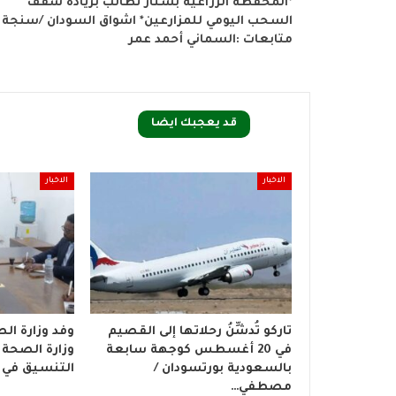
*المحفظة الزراعية بسنار تطالب بزيادة سقف
السحب اليومي للمزارعين* اشواق السودان /سنجة
متابعات :السماني أحمد عمر
قد يعجبك ايضا
الاخبار
الاخبار
تاركو تُدشِّنُ رحلاتها إلى القصيم
وفد وزارة الص
في 20 أغسطس كوجهة سابعة
وزارة الصحة ب
بالسعودية بورتسودان /
التنسيق في ب
مصطفي…