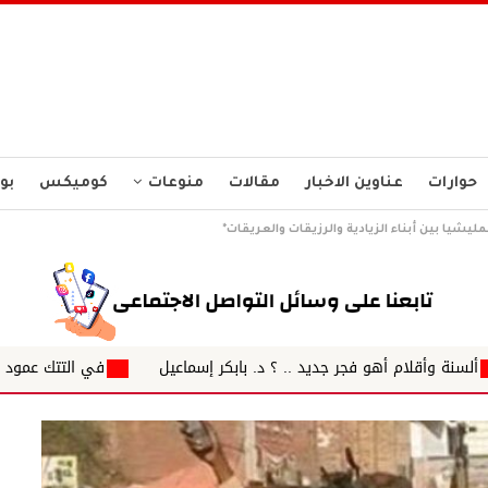
حوارات
عناوين الاخبار
مقالات
منوعات
كوميكس
بو
يشيا بين أبناء الزيادية والرزيقات والعريقات*
يد .. ؟ د. بابكر إسماعيل
في التتك عمود صحفي بقلم /حسين الاغبش الاحد2026/8/9 الجباية ودورها في هدم المجتمعات ال