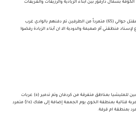
ومة بشمال دارفور بين أبناء الزيادية والرزيقات والعريقات
وأوضحت المصادر أن اسباب هذه الإشتباكات والتي أدت لمقتل حوالي (65) متمرداً من الطرفين تم دفنهم بالوادي غرب
 لإسناد منطقتي أم صميمة والدودية الا ان أبناء الزيادة رفضوا
وفي سياق اخر أفادت تقارير ميدانية بهلاك (٣٢)متمرداً تابعين للمليشيا بمناطق متفرقة من كردفان وتم تدمير (٥) عربات
قتالية بمدينة المجلد الأحد .كما هلك (١٥) متمرد وتدمير(٢)عربة قتالية بمنطقة الخوي يوم الجمعة إضافة إلى هلاك (٢٥)َ متمرد