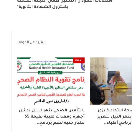
*امتحانات السودان : تدشين اعمال اللجنة الصحية
بكنترول الشهادة الثانوية*
المزيد عن المؤلف
الاخبار
حة الاتحادية يزور
_التأمين الصحي بنهر النيل يدشن
نهر النيل لتعزيز
أجهزة ومعدات طبية بقيمة 55
رنامج أطباء…
مليار جنيه لدعم برنامج…