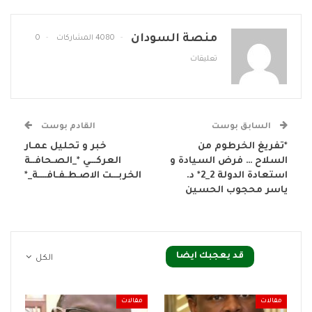
منصة السودان
4080 المشاركات
0
تعليقات
السابق بوست
القادم بوست
*تفريغ الخرطوم من
خبر و تحليل عمـار
السلاح … فرض السيادة و
العركـــي *_الصـحافــة
استعادة الدولة 2_2* د.
الخربـــت الاصـطـفـافــــة_*
ياسر محجوب الحسين
قد يعجبك ايضا
الكل
مقالات
مقالات