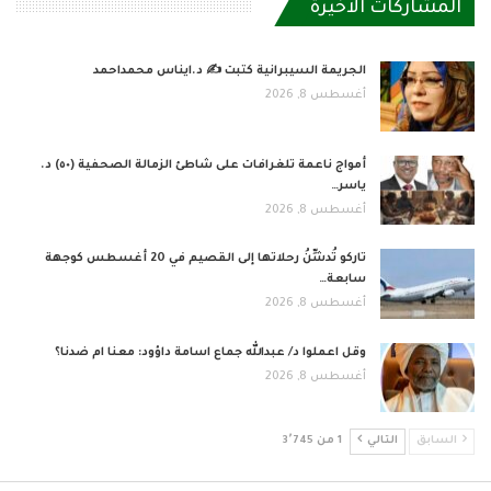
المشاركات الاخيرة
الجريمة السيبرانية كتبت ✍ د.ايناس محمداحمد
أغسطس 8, 2026
أمواج ناعمة تلغرافات على شاطئ الزمالة الصحفية (٥٠) د.
ياسر…
أغسطس 8, 2026
تاركو تُدشِّنُ رحلاتها إلى القصيم في 20 أغسطس كوجهة
سابعة…
أغسطس 8, 2026
وقل اعملوا د/ عبدالله جماع اسامة داؤود: معنا ام ضدنا؟
أغسطس 8, 2026
السابق
التالي
1 من 3٬745