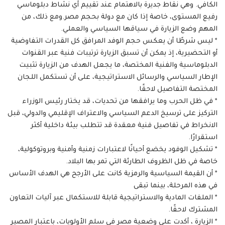
الكافي. وهي نقاط جديرة بالاهتمام عند تقييم أي نشاط دبلوماسي
رفيع المستوى، خاصة إذا كان مع دولة بحجم مصر.ومع ذلك، من
المهم وضع الزيارة في سياقها السياسي والعملي.
* ليس شرطًا أن يعكس حجم الوفد المرافق كل القدرات التفاوضية
أو التحضيرية، إذ يمكن أن تسبق الزيارة ترتيبات فنية عبر القنوات
الدبلوماسية والفنية المختصة، ما يجعل الهدف من الزيارة تثبيت
الإطار السياسي والرسائل الاستراتيجية، على أن تستكمل اللجان
المختصة التفاصيل لاحقًا.
* في ظل الحرب وما يرافقها من تحديات، قد يختار رئيس الوزراء
التركيز على ترسيخ الدعم السياسي والاعتراف الإقليمي والدولي، قبل
الانخراط في تفاصيل فنية معقدة قد تتطلب بيئة داخلية أكثر
استقرارًا.
* تشكيل الوفود يخضع أحيانًا لاعتبارات زمنية وأمنية وبروتوكولية،
خاصة في ظل الظروف الطارئة التي تمر بها البلاد.
* أن القيمة السياسية والرمزية كانت على الأرجح هي الهدف الأساس
في هذه المرحلة، بينما تبقى
* الملفات المادية والاستراتيجية قابلة للاستكمال عبر آليات التعاون
المشترك لاحقًا.
* الزيارة ، أكدت على وضعية مصر في سلم الأولويات، باعتبار المصير