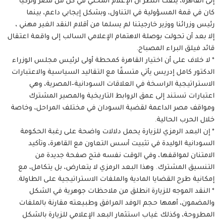
إلى القاهرة، يلفت النظر أن الإعلام المحلي في كلٍّ من مصر وتركيا
كان في قمة المسؤولية في التناول، وبشكل إيجابي داعم، بينما
رئيس وزرائنا ووزير خارجيتنا لم يسلما من أقلام النقد الغير مهني ،
إلا بعد أن تحولت بوصلة الاهتمام الإعلامي السالب إلى واقعة اعتقال
قائد فيلق البراء المصباح.
* لا خلاف على أن اختيار القاهرة كمحطة أولى لرئيس مجلس الوزراء
الدكتور كامل إدريس يأتي متسقًا مع التقاليد السياسية والاعتبارات
الاستراتيجية الراسخة في العلاقات السودانية–المصرية، وهي
اعتبارات تستند إلى عمق الروابط التاريخية والمصير المشترك
ومواقف مصر الداعمة لقضية السودان في مختلف المراحل، وخاصة
خلال الحرب الحالية.
* إن البعد الرمزي للزيارة يحمل دلالات واضحة على رغبة الحكومة
السودانية الوليدة في تثبيت أسس التعاون مع القاهرة، وتأكيد
الامتنان لمواقفها، وفي الوقت نفسه فتح صفحة جديدة من
التنسيق المشترك. وهذا البعد الرمزي لا يتعارض، بل يتكامل، مع
إمكانية طرح القضايا المادية والملفات الاستراتيجية على الطاولة.
* النقد الموجه للزيارة انطلق من ملاحظات جوهرية في الشكل
والمضمون، أهمها حجم الوفد المرافق وطبيعته مقارنة بالملفات
المطروحة، وكذلك غياب استثمار البعد الإعلامي للزيارة بالشكل