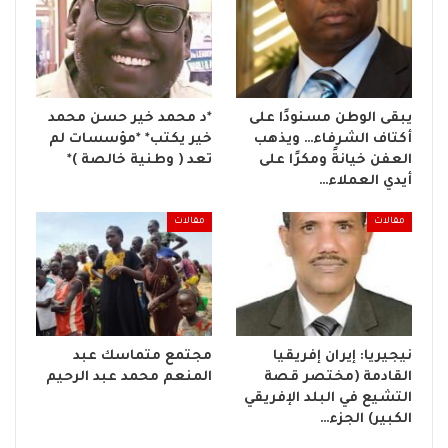
يبقى الوطن مسنودًا على
*د محمد خير حسن محمد
أكتاف الشرفاء… ويذهب
خير يكتب* *مؤسسات لم
العفن خيانةً ومكرًا على
تعد ( وطنية خالصة )*
أيدي العملاء…
مقالات
مقالات
نيجيريا: إيران إفريقيا
مجتمع متماسك عبد
القادمة (مختصر قصة
المنعم محمد عبد الرحيم
التشيع في البلد الإفريقي
الكبير) الجزء…