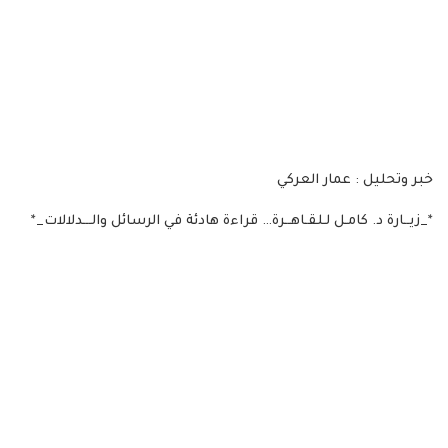
خبر وتحليل : عمار العركي
*_زيــارة د. كامـل لـلقـاهــرة… قراءة هادئة في الرسائل والـــدلالات_*