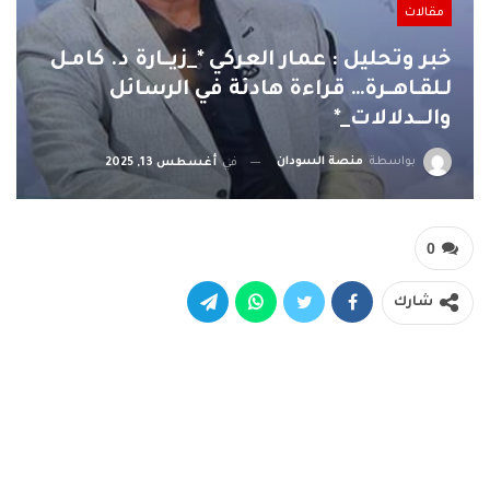
مقالات
خبر وتحليل : عمار العركي *_زيــارة د. كامـل
لـلقـاهــرة… قراءة هادئة في الرسائل
والـــدلالات_*
بواسطة
منصة السودان
في
أغسطس 13, 2025
0
شارك