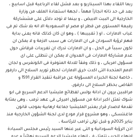
ربما اللقاء بهذا السيناريو و بعد فشل لقاء الرباعية قبل اسابيع ،
يعد فى حد ذاته انجازآ مهمآ ، لجهة استعادة الملف من وزارة
الخارجية الى البيت الابيض ، و بينما لا توجد دلائل على مششاركة
رفيعة المستوى من قطر او مصر او السعودية الا انه بلا شك تم فى
غياب الامارات ، او ( تغييبها ) ، وهو ان كان كذلك فانه يعنى بداية
فهم لرؤية السودان فى ان الامارات هى سبب الازمة و لا يمكن ان
تكون سببآ فى الحل ، و ان الامارات تدرك ان تغريدات قرقاش حول
عدم مشاركة الامارات فى العدوان لا يمكن ان تنطلى على اى
مسؤول امريكى ، و ذلك وفقآ للادلة المتوفرة فى الكونغرس و لجان
الامم المتحدة التى اكدت خرق الامارات لحظر توريد السلاح الى دارفور
، خاصة لجنة الخبراء المسؤولة عن مراقبة تنقيذ القرار 1591 و
القاضى بحظر السلاح الى دارفور،
مراقبين يرون ان ادانة بولس لفظائع مليشيا الدعم السريع فى ابو
شوك تمثل اكبر ادانة من مسؤول اميركى فى عهد ترمب ، وهى بمثابة
تقدمة لاصدار قرار يعتبر المليشيا جماعة ارهابية بموجب قانون
ماغنتسكى ، وهو مشروع قرار مودع لدى لجنة الشؤون الخارجية منذ
يناير 2025م و قبل تولى ترامب للرئاسة ،
اذن الرؤية السودانية و التى عبر عنها السيد رئيس مجلس السيادة
لانهاء الحرب تتمثل فى انهاء مليشيا الدعم السريع نهائيآ و عدم