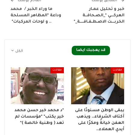
السابق بوست
القادم بوست
خبر و تحليل عمـار
ما وراء الخبر / محمد
العركـــي *_الصـحافــة
وداعة *المظاهر المسلحة
الخربـــت الاصـطـفـافــــة_*
.. و لوحات المركبات*
قد يعجبك ايضا
الكل
مقالات
مقالات
يبقى الوطن مسنودًا على
*د محمد خير حسن محمد
أكتاف الشرفاء… ويذهب
خير يكتب* *مؤسسات لم
العفن خيانةً ومكرًا على
تعد ( وطنية خالصة )*
أيدي العملاء…