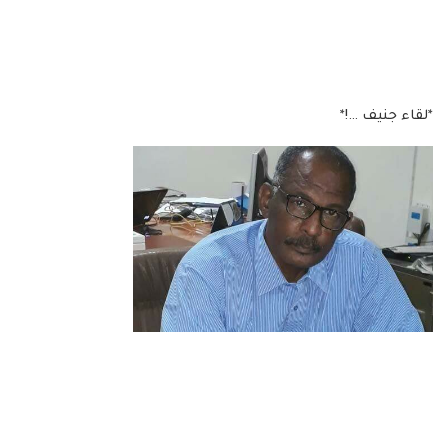
*لقاء جنيف …!*