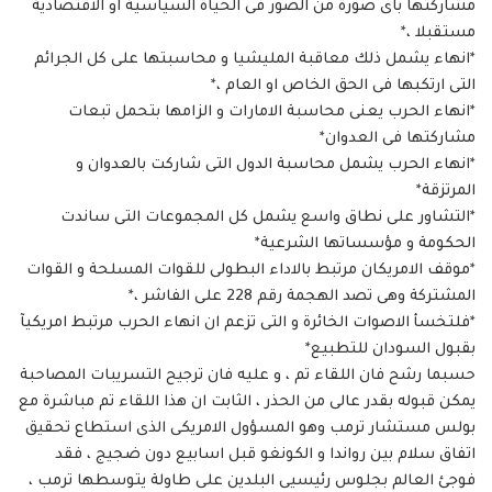
مشاركتها باى صورة من الصور فى الحياة السياسية او الاقتصادية
مستقبلا ،*
*انهاء يشمل ذلك معاقبة المليشيا و محاسبتها على كل الجرائم
التى ارتكبها فى الحق الخاص او العام ،*
*انهاء الحرب يعنى محاسبة الامارات و الزامها بتحمل تبعات
مشاركتها فى العدوان*
*انهاء الحرب يشمل محاسبة الدول التى شاركت بالعدوان و
المرتزقة*
*التشاور على نطاق واسع يشمل كل المجموعات التى ساندت
الحكومة و مؤسساتها الشرعية*
*موقف الامريكان مرتبط بالاداء البطولى للقوات المسلحة و القوات
المشتركة وهى تصد الهجمة رقم 228 على الفاشر ،*
*فلتخسأ الاصوات الخائرة و التى تزعم ان انهاء الحرب مرتبط امريكيآ
بقبول السودان للتطبيع*
حسبما رشح فان اللقاء تم ، و عليه فان ترجيح التسريبات المصاحبة
يمكن قبوله بقدر عالى من الحذر ، الثابت ان هذا اللقاء تم مباشرة مع
بولس مستشار ترمب وهو المسؤول الامريكى الذى استطاع تحقيق
اتفاق سلام بين رواندا و الكونغو قبل اسابيع دون ضجيج ، فقد
فوجئ العالم بجلوس رئيسيى البلدين على طاولة يتوسطها ترمب ،