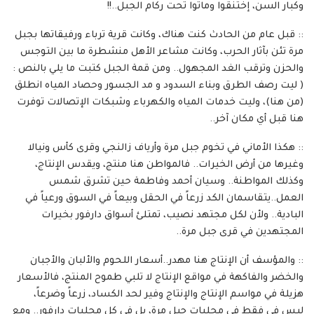
وكبار السن، إختنقوا وماتوا تحت ركام الجبل..!!
:: قبل عام من الحادث كنت هناك، وكانت قرية ترباء ورفيقاتها بجبل
مرة تئن بآثار الحرب، وكانت مشاعر الأهل منشطرة ما بين التوجس
والحزن وترقب الغد المجهول.. ومن قمة الجبل كتبت ما يلي بالنص :
( ليت رصف الطرق وبناء السدود و مد الجسور وحصاد المياه انطلق
(من هنا)، وليت خدمات المياه والكهرباء وشبكات الإتصالات توفرت
هنا قبل أي مكان آخر..
:: هكذا الأماني في تخوم جبل مرة وأرياف زالنجي وقرى كأس ونيالا
وغيرها من أرض الخيرات.. فالمواطن هنا منتج، ويقدس الإنتاج،
وكذلك المواطنة.. وسيان أحمد وفاطمة حين تشرق شمس
العمل..يتقاسمان الكد زرعاً في الحقل وبيعاً في السوق ورعياً في
البادية.. ولأن لكل مجتهد نصيب، تمتلئ أسواق دارفور بخيرات
المجتهدين في قرى جبل مرة..
:: والمؤسف أن الإنتاج هنا مهدر..أسعار اللحوم والألبان والأجبان
والخضر والفاكهة في مواقع الإنتاج لا تلبي طموح المنتج، فالأسعار
هزيلة في مواسم الإنتاج والإنتاج وفير لحد الكساد، زرعاً وضرعاً،
ليس في فقط في محليات جبل مرة، بل في كل محليات دارفور.. ومع