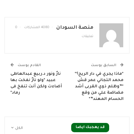
منصة السودان
4080 المشاركات
0
تعليقات
السابق بوست
القادم بوست
*ماذا يجري في دار الريح؟*
نارٌ ونور د.ربيع عبدالعاطى
محمد التجاني عمر قش
عبيد *ولو نارٌ نفخت بها
*”وظلم ذوي القربى أشد
أضاءت ولكن أنت تنفخ فى
مضاضة علي من وقع
رماد*
الحسام المهند”*
قد يعجبك ايضا
الكل