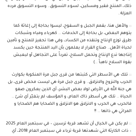
ذلك، المنتج فقير ومسكين، لسوء التسويق.. وسوء التسويق مرده
العزلة..
:: والأهل هنا، بقمم الجبل و السفوح، ليسوا بحاجة إلى إغاثة كما
يتوهم البعض، بل بحاجة إلى الخدمات .. كهرباء ومياه وشبكات
طرق توزع الإنتاج وتنقذه من الكساد، وفي هذا تحفيز للمنتج و تأمين
لحياة الأهل.. صناع القرار لا يعلمون بأن اليد المنتجة حين يكسد
إنتاجها تدع الإنتاج وتحمل السلاح، تمرداً على التجاهل أو ليعيش
بقوة السلاح ناهباً ..)
:: تلك هي الأسطر التي كتبتها من قرى جبل مرة المنكوبة بكوارث
الحرب والنزوح والانزلاق.. و قرى جبل مرة هي ليست محض قرى، بل
هي جنة الله في الأرض لولا بعض البشر، أي الذين يعكرون صفو
الحياة .. تلك هي أسطر ذاك العام، و المؤسف لم يتغيّر أي شئ ..
فالحرب هي الحرب و الانزلاق هو الانزلاق و الضحايا هم الضحايا و
المراثي هي ذاتها .. !!
:: لم يكن في الخيال أن تشهد قرية ترسين – في سبتمبر العام 2025
– ذات الكارثة التي شهدتها قرية ترباء في سبتمبر العام 2018، أي