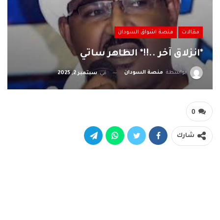
مقالات
منصة اشواق السودان
*انزلاق آخر ..!!* الطاهر ساتي
بواسطة
منصة السودان
في
سبتمبر 2, 2025
0
شارك