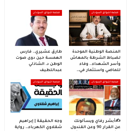
منصة اشواق السودان
منصة اشواق السودان
المنصة الوطنية الموحدة
طارق عشيري.. فارس
لضباط الشرطة بالمعاش
الهمسة حين دوى صوت
وأسر الشهداء.. وفاء
الوطن د. الشاذلي
للماضي واستثمار في…
عبداللطيف
منصة اشواق السودان
منصة اشواق السودان
✍️أبشر رفاي ويسألونك
وجه الحقيقة | إبراهيم
عن القرار 90 وعن القندول
شقلاوي الكهرباء… رواية