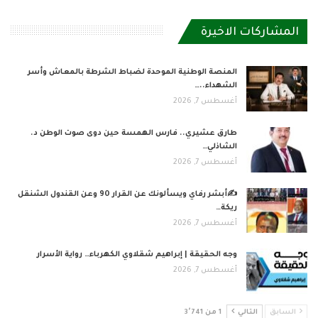
المشاركات الاخيرة
المنصة الوطنية الموحدة لضباط الشرطة بالمعاش وأسر
الشهداء..…
أغسطس 7, 2026
طارق عشيري.. فارس الهمسة حين دوى صوت الوطن د.
الشاذلي…
أغسطس 7, 2026
✍️أبشر رفاي ويسألونك عن القرار 90 وعن القندول الشنقل
ريكة…
أغسطس 7, 2026
وجه الحقيقة | إبراهيم شقلاوي الكهرباء… رواية الأسرار
أغسطس 7, 2026
السابق
التالي
1 من 3٬741