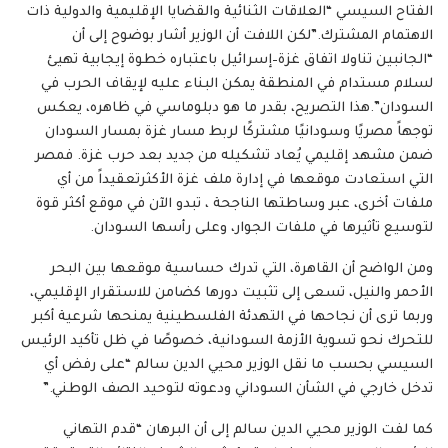
الفتاح السيسي “العلاقات الثنائية والقضايا الإقليمية والدولية ذات
الاهتمام المشترك.”لكن اللافت أن الوزير أشار بوضوح إلى أن
“الجانبين تناولا اتفاق غزة–إسرائيل باعتباره خطوة إيجابية تهيئ
لسلام مستدام في المنطقة يمكن البناء عليه لإيقاف الحرب في
السودان”.هذا التصريح، بقدر ما هو دبلوماسي في ظاهره، يعكس
توجهاً مصريًا وسودانيًا مشتركًا لربط مسار غزة بمسار السودان
ضمن مشهد إقليمي يُعاد تشكيله من جديد بعد حرب غزة. فمصر
التي استعادت موقعها في إدارة ملف غزة الأكثرتعقيداً من أي
ملفات أخرى، عبر وساطتها الناجحة ، تبدو الآن في موقع أكثر قوة
لتوسيع تأثيرها في ملفات الجوار، وعلى رأسها السودان.
ومن الواضح أن القاهرة، التي تدرك حساسية موقعها بين البحر
الأحمر والنيل، تسعى إلى تثبيت دورها كضامن للاستقرار الإقليمي،
وربما ترى أن نجاحها في التهدئة الفلسطينية يمنحها شرعية أكبر
للتحرك نحو تسوية الأزمة السودانية، خصوصًا في ظل تأكيد الرئيس
السيسي بحسب ما نقل الوزير محيي الدين سالم “على رفض أي
تدخل خارجي في الشأن السوداني ودعوته لتوحيد الصف الوطني.”
كما لفت الوزير محيي الدين سالم إلى أن البرهان “قدم التهاني