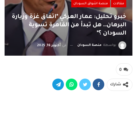
مقالات
منصة اشواق السودان
خبرو تحليل: عمار العركي *اتفاق غزة وزيارة
البرهان… هل تبدأ من القاهرة تسوية
السودان ؟*
بواسطة
منصة السودان
في
أكتوبر 16, 2025
0
شارك