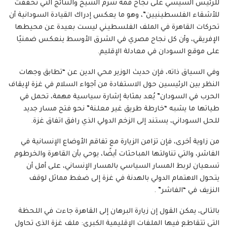
للرئيس السيسي على نجاح قمة شرم الشيخ والنتائج التي تحققت
للأشقاء الفلسطينيين”، وهو ما يعكس إدراك القيادة السودانية أن
تحركات القاهرة في الملف الفلسطيني ليست بعيدة عن محيطها
الإفريقي، وأن كل نجاح مصري في الشرق الأوسط ينعكس ضمنيًا
على موقع السودان في معادلة الإقليم.
وفي السياق ذاته، فإن حديث الوزير محي الدين عن “تطابق وجهات
النظر بين الرئيسين حول الاستفادة من أجواء السلام في غزة لإيقاف
الحرب في السودان” يُعد بمثابة إشارة سياسية مهمة، تحمل في
طياتها ما يشبه “خارطة طريق غير معلنة” نحو فتح مسار جديد
للحل السوداني، يستند إلى الزخم الدولي الذي رافق اتفاق غزة.
من زاوية أخرى، فإن تزامن الزيارة مع تفاقم الأوضاع الإنسانية في
الفاشر، والتي تناولتها المباحثات أيضًا، يوحي بأن القاهرة والخرطوم
تسعيان لربط المسار السياسي بالمسار الإنساني، على أمل أن
يتحول الاهتمام الدولي بالهدنة في غزة إلى ضغط مماثل لوقف
النزيف في “الفاشر” .
بالتالى، يمكن القول إن زيارة البرهان إلى القاهرة جاءت في اللحظة
التي تتقاطع فيها الملفات الإقليمية الكبرى: ملف غزة الذي تحاول