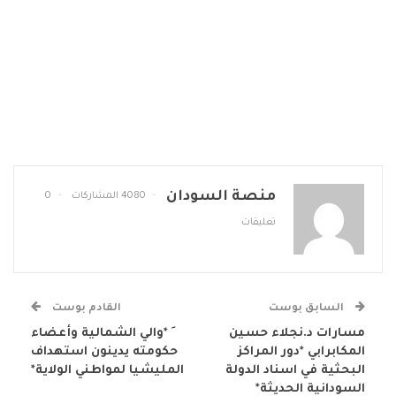
منصة السودان
4080 المشاركات
0
تعليقات
السابق بوست
القادم بوست
مسارات د.نجلاء حسين
َ *والي الشمالية وأعضاء
المكابرابي *دور المراكز
حكومته يدينون استهداف
البحثية في اسناد الدولة
المليشيا لمواطني الولاية*
السودانية الحديثة*