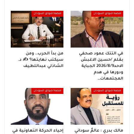
منصة اشواق السودان
منصة اشواق السودان
في التتك عمود صحفي
من بدأ الحرب.. ومن
بقلم /حسين الاغبش
سيكتب نهايتها؟ ✍️ د.
الاحد2026/8/9 الجباية
الشاذلي عبداللطيف
ودورها في هدم
المجتمعات…
منصة اشواق السودان
منصة اشواق السودان
مالك بدري : عالمٌ سوداني
إحياء الحركة التعاونية في