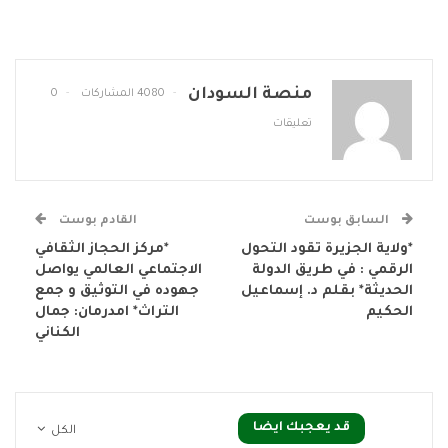
منصة السودان
4080 المشاركات
0
تعليقات
السابق بوست
القادم بوست
*ولاية الجزيرة تقود التحول
*مركز الحجاز الثقافي
الرقمي : في طريق الدولة
الاجتماعي العالمي يواصل
الحديثة* بقلم د. إسماعيل
جهوده في التوثيق و جمع
الحكيم
التراث* امدرمان: جمال
الكناني
قد يعجبك ايضا
الكل