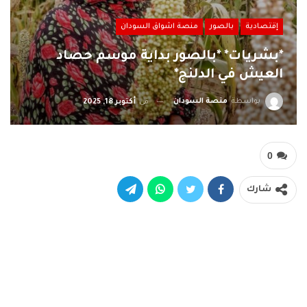
إقتصادية
بالصور
منصة اشواق السودان
*بشريات* *بالصور بداية موسم حصاد
العيش في الدلنج*
بواسطة
منصة السودان
في
أكتوبر 18, 2025
0
شارك