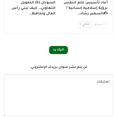
أعاد تأسيس علم النفس
السودان (6) التمويل
برؤية إسلامية إنسانية !
التعاوني… كيف نبني رأس
✍️السفير رشاد…
المال ونحافظ…
السابق
التالي
اترك رد
لن يتم نشر عنوان بريدك الإلكتروني.