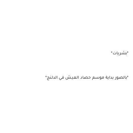
*بشريات*
*بالصور بداية موسم حصاد العيش في الدلنج*