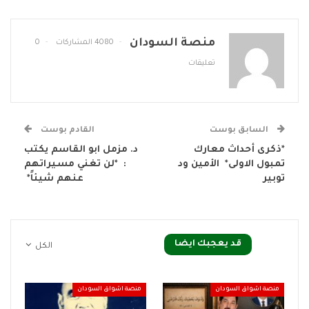
منصة السودان
4080 المشاركات
0
تعليقات
السابق بوست
القادم بوست
*ذكرى أحداث معارك
د. مزمل ابو القاسم يكتب
تمبول الاولى* الأمين ود
: *لن تغني مسيراتهم
توبير
عنهم شيئاً*
قد يعجبك ايضا
الكل
منصة اشواق السودان
منصة اشواق السودان