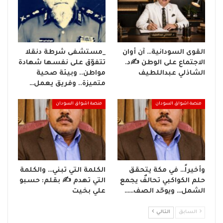
القوى السودانية… آن أوان
_مستشفى شرطة دنقلا
الاجتماع على الوطن ✍️د.
تتفوّق على نفسها شهادة
الشاذلي عبداللطيف
مواطن.. وبيئة صحية
متميزة.. وفريق يعمل…
منصة اشواق السودان
منصة اشواق السودان
وأخيراً… في مكة يتحقق
الكلمة التي تبني… والكلمة
حلم الكواكبي تحالفٌ يجمع
التي تهدم ✍ بقلم: حسبو
الشمل… ويوحّد الصف……
علي بخيت
السابق
التالي