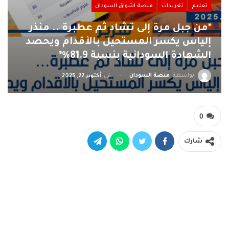
تعليم
تغريدات
منصة اشواق السودان
*من جبل مرة إلى تشاد ثم عطبرة .. منذر
إلياس يكسر المستحيل بالأقدام ويحصد
الشهادة السودانية بنسبة 81.9%*
بواسطة
منصة السودان
في
أكتوبر 22, 2025
0
شارك