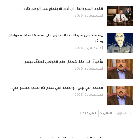
القوى السودانية… آن أوان الاجتماع على الوطن ✍️د.…
أغسطس 9, 2026
_مستشفى شرطة دنقلا تتفوّق على نفسها شهادة مواطن..
وبيئة…
أغسطس 9, 2026
وأخيراً… في مكة يتحقق حلم الكواكبي تحالفٌ يجمع…
أغسطس 9, 2026
الكلمة التي تبني… والكلمة التي تهدم ✍ بقلم: حسبو علي…
أغسطس 9, 2026
السابق
التالي
1 من 3٬747