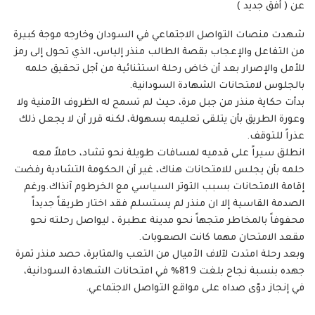
عن ( أفق جديد )
شهدت منصات التواصل الاجتماعي في السودان وخارجه موجة كبيرة
من التفاعل والإعجاب بقصة الطالب منذر إلياس، الذي تحول إلى رمز
للأمل والإصرار بعد أن خاض رحلة استثنائية من أجل تحقيق حلمه
بالجلوس لامتحانات الشهادة السودانية.
بدأت حكاية منذر من جبل مرة، حيث لم تسمح له الظروف الأمنية ولا
وعورة الطريق بأن يتلقى تعليمه بسهولة، لكنه قرر أن لا يجعل ذلك
عذراً للتوقف.
انطلق سيراً على قدميه لمسافات طويلة نحو تشاد، حاملاً معه
حلمه بأن يجلس للامتحانات هناك، غير أن الحكومة التشادية رفضت
إقامة الامتحانات بسبب التوتر السياسي مع الخرطوم آنذاك.ورغم
الصدمة القاسية إلا ان منذر لم يستسلم فقد اختار طريقاً جديداً
محفوفاً بالمخاطر متجهاً نحو مدينة عطبرة ، ليواصل رحلته نحو
مقعد الامتحان مهما كانت الصعوبات.
وبعد رحلة امتدت لآلاف الأميال من التعب والمثابرة، حصد منذر ثمرة
جهده بنسبة نجاح بلغت 81.9% في امتحانات الشهادة السودانية،
في إنجاز دوّى صداه على مواقع التواصل الاجتماعي.