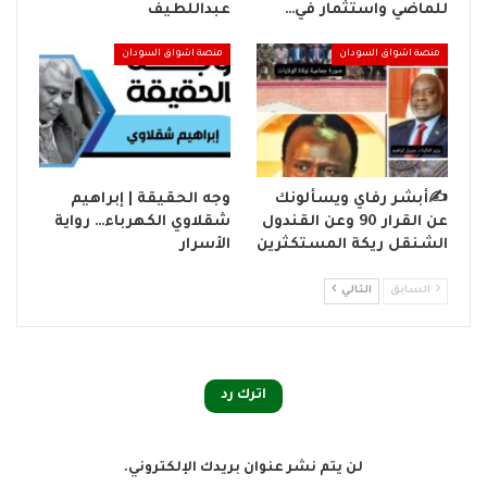
للماضي واستثمار في…
عبداللطيف
منصة اشواق السودان
منصة اشواق السودان
✍️أبشر رفاي ويسألونك
وجه الحقيقة | إبراهيم
عن القرار 90 وعن القندول
شقلاوي الكهرباء… رواية
الشنقل ريكة المستكثرين
الأسرار
السابق
التالي
اترك رد
لن يتم نشر عنوان بريدك الإلكتروني.