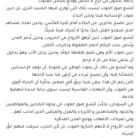
رحمة، يتحول إلى جرحٍ لا يندمل ووجعٍ يسكن القلوب.
أبشع صور الموت ليست تلك التي يُوارى فيها الجسد الثرى، بل حين
تموت الإنسانية فينا ونحن أحياء.
حين نصبح عاجزين عن البكاء أمام كثرة المآسي، وحين نعتاد مشاهد
الدم، فيغدو القتل خبرًا عابرًا لا يُحرك فينا شيئًا.
أبشع صور الموت حين تُزهق الأرواح في الحروب، وحين تُدمر المدن
وتُدفن تحت الركام أحلام الطفولة وذكريات الأمان.
حين تموت الأم وهي تضم طفلها خوفًا، وحين يرحل الأب وهو يحاول
أن يحمي بيته من نار لا ترحم.
وما أبشع من ذلك، أن يموت الوطن في قلوبنا، أن نفقد الإحساس
بانتمائنا إليه، وأن نصبح غرباء في أرضٍ كنا نحيا لأجلها.
لكن رغم كل هذا، يبقى فينا بريقُ أملٍ صغير، يذكّرنا أن الحياة أقوى
من الموت، وأن النهايات القاسية ليست سوى بداية جديدة لنهضةٍ
قادمة.
في السودان، تجلّت أبشع صور الموت في وجوه النازحين والمواطنين
والجنود والمجاهدين و الأبرياء والعزل والمرضى الذين لاذنب لهم ،
وفي صرخات الأمهات ووجع المدن المدمّرة.
ماتت الأرواح لا لأنهم اختاروا الموت، بل لأن الحرب سرقت منهم حقّ
الحياة.