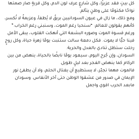
كل بيتٍ فقد عزيزًا، وكل شارعٍ عرف لون الدم، وكل قريةٍ صار صمتها
نواحًا مكتومًا على وطنٍ يتألم.
ومع ذلك، ما زال في عيون السودانيين بريقٌ لا يُطفأ، وعزيمةٌ لا تُكسر،
كأنهم يقولون للعالم: “سنحيا رغم الموت، وسنبني رغم الخراب.”
ورغم قسوة الموت وصوره البشعة التي أنهكت القلوب، يبقى الأمل
فينا حيًّا لا يموت. فكل دمعة سالت ستنبت يومًا زهرة حياة، وكل روحٍ
رحلت ستظل تنادي بالعدل والحرية.
السودان، وإن جُرح اليوم، سيعود يومًا نابضًا بالحياة، ينهض من بين
الركام كما ينهض الفجر بعد ليلٍ طويل.
فالموت مهما تجبّر، لا يستطيع أن يغتال الحلم، ولا أن يطفئ نور
الإيمان في صدور من عشقوا الوطن حتى آخر الأنفاس. وسودان
مابعد الحرب اقوي واجمل