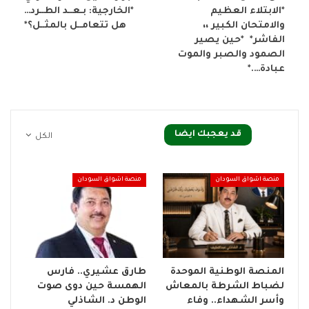
*الابتلاء العظيم
*الخارجية: بـعــد الطــرد…
والامتحان الكبير ،،
هل تتعامــل بالمثــل؟*
الفاشر* *حين يصير
الصمود والصبر والموت
عبادة….*
قد يعجبك ايضا
الكل
منصة اشواق السودان
منصة اشواق السودان
المنصة الوطنية الموحدة
طارق عشيري.. فارس
لضباط الشرطة بالمعاش
الهمسة حين دوى صوت
وأسر الشهداء.. وفاء
الوطن د. الشاذلي