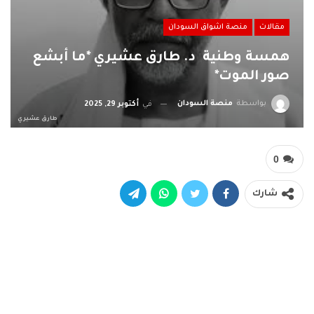
مقالات
منصة اشواق السودان
همسة وطنية د. طارق عشيري *ما أبشع
صور الموت*
بواسطة
منصة السودان
في
أكتوبر 29, 2025
طارق عشيري
0
شارك