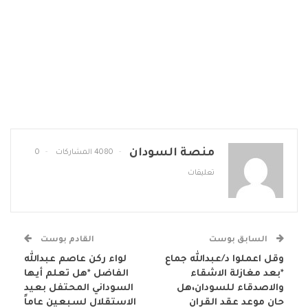
منصة السودان
4080 المشاركات
0
تعليقات
السابق بوست
القادم بوست
وقل اعملوا د/عبدالله جماع
لواء ركن عاصم عبدالله
*بعد مغازلة الاشقاء
الفاضل *هل تعلم أيها
والاصدقاء للسودان،هل
السوداني المحتفل بعيد
حان موعد عقد القران
الاستقلال لسبعين عاماً