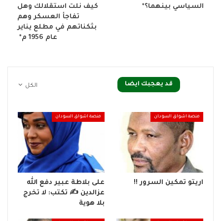
السياسي بينهما؟*
كيف نلت استقلالك وهل
تفاجأ العسكر وهم
بثكناتهم في مطلع يناير
عام 1956 م*
قد يعجبك ايضا
الكل
منصة اشواق السودان
منصة اشواق السودان
اريتو تمكين السرور !!
على بلاطة عبير دفع الله
عزالدين ✍️ تكتب: لا تخرج
بلا هوية