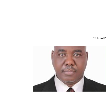
*القبيلة*