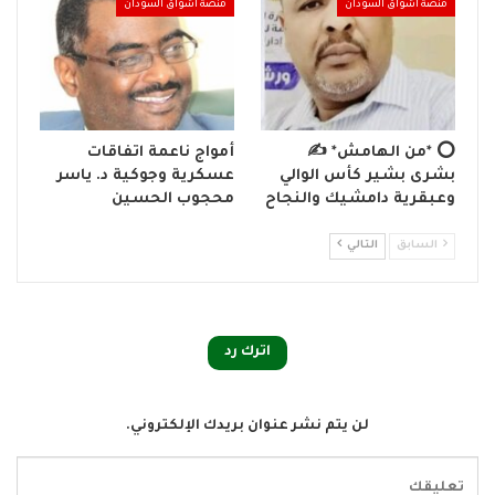
منصة اشواق السودان
منصة اشواق السودان
⭕ *من الهامش* ✍️
أمواج ناعمة اتفاقات
بشرى بشير كأس الوالي
عسكرية وجوكية د. ياسر
وعبقرية دامشيك والنجاح
محجوب الحسين
السابق
التالي
اترك رد
لن يتم نشر عنوان بريدك الإلكتروني.