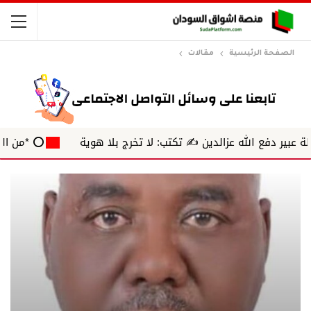
الصفحة الرئيسية
مقالات
دفع الله عزالدين ✍️ تكتب: لا تخرج بلا هوية
⭕ *من الهامش* ✍