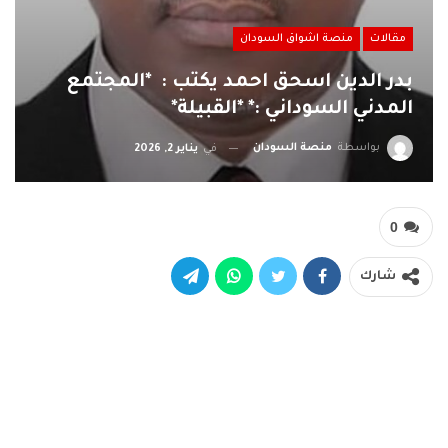
مقالات
منصة اشواق السودان
بدر الدين اسحق احمد يكتب : *المجتمع
المدني السوداني :* *القبيلة*
بواسطة
منصة السودان
في
يناير 2, 2026
0
شارك