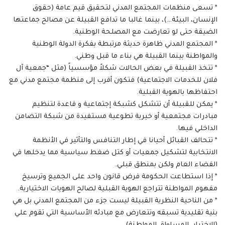
* تسعى منظمات المجتمع المدني لتحقيق قيم عامة (حقوق
الإنسان، البيئة…)، بينما غالبا ما تدافع القبيلة عن مصالح جماعتها
الضيقة حتى لو تعارضت مع المصلحة الوطنية.
* المجتمع المدني ظاهرة حديثة مرتبطة بفكرة الدولة الوطنية
والمواطنة بينما القبيلة هي بناء ما قبل وطني.
* تتخذ القبيلة في بعض الحالات شكلاً مؤسسياً (مثل “جمعية آل
فلان للخدمات الاجتماعية) فتكون أقرب إلى منظمة مجتمع مدني مع
احتفاظها بالهوية القبلية.
* يمكن للقبيلة أن تتشكل كشبكة إجتماعية و قاعدة لتنظيم
مبادرات مجتمعية أو خيرية تطوعية مستفيدة من شبكة التضامن
الداخلي فيها.
* تتحالف القبائل أحيانا في إطار التنافس والتأثير في الأنظمة
الانتخابية لتشكيل جمعيات أو كتل ضغط سياسية مما يدخلها في
الفضاء العام ولكن بمنطق قبلي.
* إذا استطاعت الحكومة فرض قانون واحد على الجميع وترسيخ
مفهوم المواطنة تتراجع الهوية القبلية لصالح الهويات الاختيارية.
* من الناحية النظرية القبيلة ليست جزء من المجتمع المدني بل هي
بنية تقليدية تسبقه وتتعارض مع مبادئه الأساسية التي تقوم علي