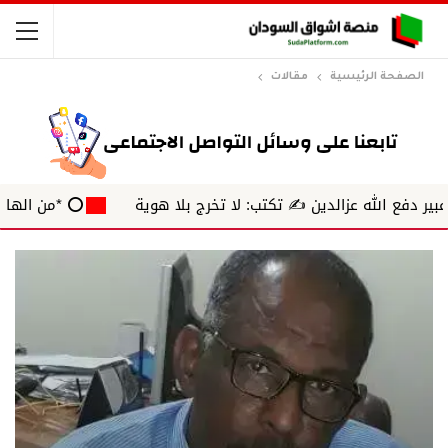
الصفحة الرئيسية
مقالات
له عزالدين ✍️ تكتب: لا تخرج بلا هوية
⭕ *من الهامش* ✍️ بشر