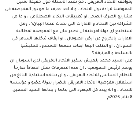
بمواقف الاتحاد الافريقى ، مع تعدد الاسئلة حول حقيقة تمثيل
المفوضية لارادة دول الاتحاد ، و لا احد يعرف ما هو دور المفوضية فى
مشاريع الصرف الصحى او تطبيقات الذكاء الاصطناعى ، و ما هى
الشراكة بين الاتحاد و الامارات التى تحدث عنها البيان؟ ، وهل
تستطيع اى دولة افريقية ان تصدر بيان مع المفوضية لمطالبة
الامارات بالخروج من ارض الصومال ، او ايقاف تدخلها السافر فى
السودان ، او الطلب اليها ايقاف دعمها اللامحدود للمليشيا
بالاسلحة و المرتزقة ؟
على السيد محمد بلعيش سفير الاتحاد الافريقى لدى السودان ان
يوضح لرئيس المفوضية ، ان هذه التصرفات تمثل انتهاكآ صارخآ
للنظام الاساسى للاتحاد الافريقى ، و ان يبلغه استياءنا البالغ من
استغلال مفوضية الاتحاد الافريقى للاضرار بدولة عضو و مؤسسة
للاتحاد ، و انه يبدد كل الجهود التى بذلها و يبذلها السيد السفير،
8 يناير 2026م