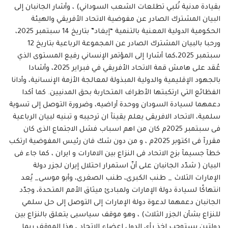
بقيادة مدنية تُلبي تطلعات الشعب السوداني) ، وأشار الجانبان إلى
البيان المشترك الصادر عن مفوضية الاتحاد الأفريقي والهيئة
الحكومية الدولية المعنية بالتنمية “إيغاد” بتاريخ 14 سبتمبر 2025،
ورحبا بالبيان المشترك الصادر عن المجموعة الرباعية بتاريخ 12
سبتمبر 2025،كما أشارا إلى المؤتمر الإنساني رفيع المستوى الذي
عُقد على هامش قمة الاتحاد الأفريقي في فبراير 2025، وأشادا
بالجهود الإقليمية والدولية المبذولة لمعالجة الأزمة الإنسانية، وأدانا
الفظائع التي ارتكبتها الأطراف المتحاربة بحق المدنيين. كما أكدا
دعمهما لسيادة السودان ووحدة أراضيه، وضرورة التوصل إلى تسوية
سلمية، الاتحاد الافريقى يعلم يقينآ ان ترحيبه و تبنيه لبيان الرباعية
فى سبتمبر 2025م كان من اهم اسباب فشل الاجتماع الذى كان
مقررآ فى اكتوبر 2025م ، و من دون شك فان رئيس المفوضية ارتكب
خطآ جسيمآ بزج الاتحاد فى النزاع بين الامارات و ايران ، كما جاء فى
البيان ( شدّد الجانبان على أنّ استمرار احتلال إيران لجزر دولة
الإمارات الثلاث _ طنب الكبرى، طنب الصغرى، وأبو موسى_ يُعد
انتهاكًا لسيادة دولة الإمارات ولمبادئ ميثاق الأمم المتحدة، وجدّد
الجانبان دعمهما لدعوة دولة الإمارات إلى التوصل إلى حل سلمي
للنزاع بشأن الجزر الثلاث) ، وهو موقف سياسيى يتعلق بالنزاع بين
دولتين يستوجب اخذ رأى الدول اعضاء الاتحاد ، هذا الموقف ربما