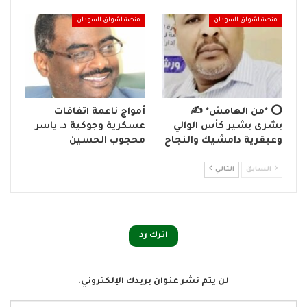
منصة اشواق السودان
منصة اشواق السودان
⭕ *من الهامش* ✍️
أمواج ناعمة اتفاقات
بشرى بشير كأس الوالي
عسكرية وجوكية د. ياسر
وعبقرية دامشيك والنجاح
محجوب الحسين
السابق
التالي
اترك رد
لن يتم نشر عنوان بريدك الإلكتروني.