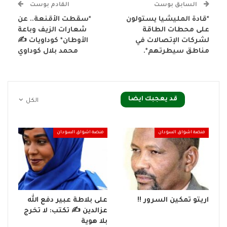
السابق بوست
القادم بوست
*قادة المليشيا يستولون
*سقطت الأقنعة.. عن
على محطات الطاقة
شعارات الزيف وباعة
لشركات الإتصالات في
الأوطان* كوداويات ✍️
مناطق سيطرتهم*.
محمد بلال كوداوي
قد يعجبك ايضا
الكل
منصة اشواق السودان
منصة اشواق السودان
اريتو تمكين السرور !!
على بلاطة عبير دفع الله
عزالدين ✍️ تكتب: لا تخرج
بلا هوية