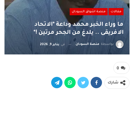
مقالات
منصة اشواق السودان
ما وراء الخبر محمد وداعة *الاتحاد
الافريقى .. يلدغ من الجحر مرتين !*
بواسطة
منصة السودان
في
يناير 9, 2026
0
شارك