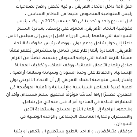
خلق ازمة داخل الاتحاد الافريقى ، و فيه تخطى واضح لصلاحيات
رئيس المفوضية المنصوص عليها فى النظام الاساسى ،
قبل اسبوع واحد و تحديدآ فى 30 ديسمبر 2025 م ، رحّب رئيس
مفوضية الاتحاد الأفريقي، محمود علي يوسف، بمبادرة السلام
السودانية التي قدّمها رئيس الوزراء كامل إدريس إلى مجلس الأمن،
داعيًا إلى حوار شامل ودعم دولي ، ووصف رئيس مفوضية الاتحاد
الأفريقي، المبادرة بأنها إطار عمل شامل واستشرافي يُظهر فهمًا
عميقًا للأزمة الحادة التي تواجه السودان وشعبه، فضلًا عن التزام
صادق بإنهاء الأعمال العدائية، ووقف العنف، وتخفيف المعاناة
الإنسانية، والحفاظ على وحدة السودان وسيادته وسلامة أراضيه ،
وأشار رئيس مفوضية الاتحاد الأفريقي إلى أن الاتحاد الأفريقي يولي
أهمية كبيرة للعناصر السياسية والإنسانية والأمنية الموضّحة في
المقترح، معتبرًا إياها أساسًا موثوقًا لتحقيق سلام مستدام، وأكد أن
المشاركة البناءة في المبادرة أمر لا غنى عنه لأي حل شامل،
وللجهود الرامية إلى إنهاء النزاع المسلح، واستعادة الأمن
والاستقرار، وحماية التماسك الاجتماعي والوحدة الوطنية في
السودان ،
موقفان متناقضان ، و لا احد بالطبع يستطيع ان يتكهن او يتنبأ