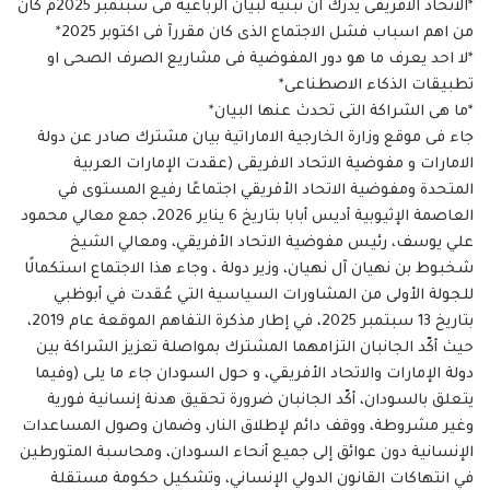
*الاتحاد الافريقى يدرك ان تبنيه لبيان الرباعية فى سبتمبر 2025م كان
من اهم اسباب فشل الاجتماع الذى كان مقررآ فى اكتوبر 2025*
*لا احد يعرف ما هو دور المفوضية فى مشاريع الصرف الصحى او
تطبيقات الذكاء الاصطناعى*
*ما هى الشراكة التى تحدث عنها البيان*
جاء فى موقع وزارة الخارجية الاماراتية بيان مشترك صادر عن دولة
الامارات و مفوضية الاتحاد الافريقى (عقدت الإمارات العربية
المتحدة ومفوضية الاتحاد الأفريقي اجتماعًا رفيع المستوى في
العاصمة الإثيوبية أديس أبابا بتاريخ 6 يناير 2026، جمع معالي محمود
علي يوسف، رئيس مفوضية الاتحاد الأفريقي، ومعالي الشيخ
شخبوط بن نهيان آل نهيان، وزير دولة ، وجاء هذا الاجتماع استكمالًا
للجولة الأولى من المشاورات السياسية التي عُقدت في أبوظبي
بتاريخ 13 سبتمبر 2025، في إطار مذكرة التفاهم الموقعة عام 2019،
حيث أكّد الجانبان التزامهما المشترك بمواصلة تعزيز الشراكة بين
دولة الإمارات والاتحاد الأفريقي، و حول السودان جاء ما يلى (وفيما
يتعلق بالسودان، أكّد الجانبان ضرورة تحقيق هدنة إنسانية فورية
وغير مشروطة، ووقف دائم لإطلاق النار، وضمان وصول المساعدات
الإنسانية دون عوائق إلى جميع أنحاء السودان، ومحاسبة المتورطين
في انتهاكات القانون الدولي الإنساني، وتشكيل حكومة مستقلة