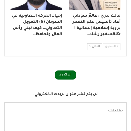
مالك بدري : عالمٌ سوداني
إحياء الحركة التعاونية في
أعاد تأسيس علم النفس
السودان (6) التمويل
برؤية إسلامية إنسانية !
التعاوني… كيف نبني رأس
✍️السفير رشاد…
المال ونحافظ…
السابق
التالي
اترك رد
لن يتم نشر عنوان بريدك الإلكتروني.