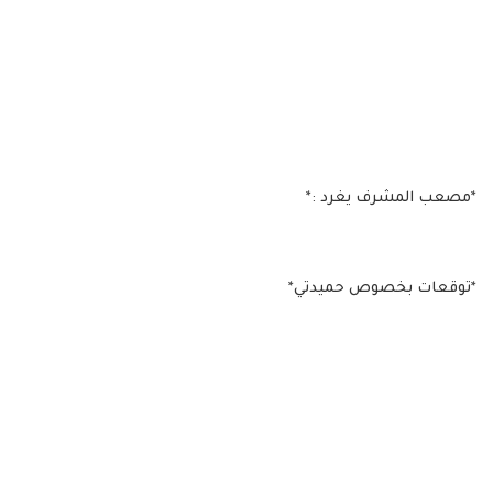
*مصعب المشرف يغرد :*
*توقعات بخصوص حميدتي*