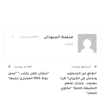
منصة السودان
4080 المشاركات
0
تعليقات
السابق بوست
القادم بوست
*نطلع من الجنجويد
*عثمان جلال يكتب :* *جذور
ونخش في الكيزان؟ اقرأ
دولة 1956 المفترى عليها*
بهدوء… عشان تفهم
الحقيقة كاملة* *مكاوي
الملك*