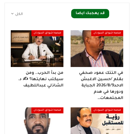
قد يعجبك ايضا
الكل
منصة اشواق السودان
منصة اشواق السودان
في التتك عمود صحفي
من بدأ الحرب.. ومن
بقلم /حسين الاغبش
سيكتب نهايتها؟ ✍️ د.
الاحد2026/8/9 الجباية
الشاذلي عبداللطيف
ودورها في هدم
المجتمعات…
منصة اشواق السودان
منصة اشواق السودان