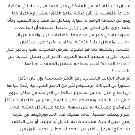
غير أن الأسئلة، كما هي العادة في مثل هذه القرارات، لا تأتي متأخرة
احتراماً للتوقيت، بل تأتي مبكرة بدافع القلق المشروع،فالقرار كما
يبدو من مسافة الواقع لا النوايا، يتعامل مع ملف بالغ التعقيد وكأنه
ملف إداري قابل للطيّ بقرار وزاري ، بينما الحقيقة أن الجامعات
السودانية، في كثير من مواقعها الأصلية، لا تزال واقعة بين أثر
الخراب، وتعطل البنية التحتية، وتفاوت القدرة على استقبال
الطلاب. وبعضها كما هو معلوم، تعرض لعمليات نهب وتدمير خلال
الحرب على يد مليشيا الدعم السريع ، الأمر الذي يجعل الحديث عن
“العودة الفورية” أشبه بمحاولة تشغيل آلة فقدت أجزاءها
الأساسية.
ثم هناك الجانب الإنساني، وهو الأكثر حساسية وإن كان الأقل
حضوراًً في البيانات الرسمية،وكثير من الأسر السودانية رتّبت حياتها
في الخارج على أساس استمرار أبنائها في الدراسة في مراكز النزوح
أو في دول اللجوء، وبعضهم أدخل أبناءه في مدارس نظامية، واستقرّ
في أوضاع معيشية لم تكن سهلة، لكنها على الأقل ممكنة، فجاء
القرار ليطلب ضمنياً، إعادة تفكيك هذه الحياةوتركيبها في ظرف
زمني ضيق لا يترك مساحة كافية للتأمل أو الترتيب أو حتى التكيّف.
ولا يحتاج المرء إلى كثير من الجهد ليلحظ أن تحديد الأول من