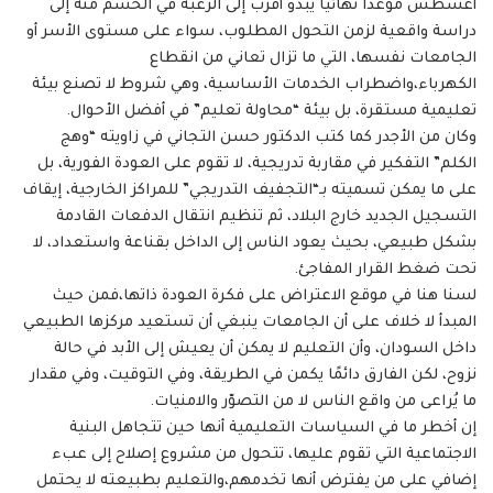
أغسطس موعداً نهائياً يبدو أقرب إلى الرغبة في الحسم منه إلى
دراسة واقعية لزمن التحول المطلوب، سواء على مستوى الأسر أو
الجامعات نفسها، التي ما تزال تعاني من انقطاع
الكهرباء،واضطراب الخدمات الأساسية، وهي شروط لا تصنع بيئة
تعليمية مستقرة، بل بيئة “محاولة تعليم” في أفضل الأحوال.
وكان من الأجدر كما كتب الدكتور حسن التجاني في زاويته “وهج
الكلم” التفكير في مقاربة تدريجية، لا تقوم على العودة الفورية، بل
على ما يمكن تسميته بـ“التجفيف التدريجي” للمراكز الخارجية، إيقاف
التسجيل الجديد خارج البلاد، ثم تنظيم انتقال الدفعات القادمة
بشكل طبيعي، بحيث يعود الناس إلى الداخل بقناعة واستعداد، لا
تحت ضغط القرار المفاجئ.
لسنا هنا في موقع الاعتراض على فكرة العودة ذاتها،فمن حيث
المبدأ لا خلاف على أن الجامعات ينبغي أن تستعيد مركزها الطبيعي
داخل السودان، وأن التعليم لا يمكن أن يعيش إلى الأبد في حالة
نزوح، لكن الفارق دائمًا يكمن في الطريقة، وفي التوقيت، وفي مقدار
ما يُراعى من واقع الناس لا من التصوّر والامنيات.
إن أخطر ما في السياسات التعليمية أنها حين تتجاهل البنية
الاجتماعية التي تقوم عليها، تتحول من مشروع إصلاح إلى عبء
إضافي على من يفترض أنها تخدمهم،والتعليم بطبيعته لا يحتمل