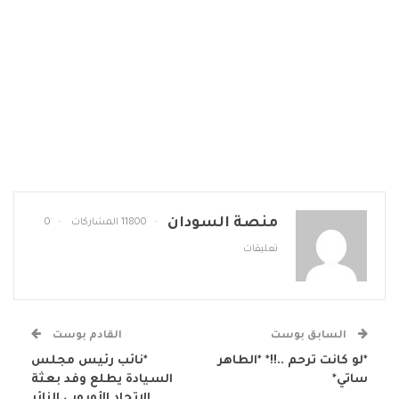
منصة السودان
11800 المشاركات
0
تعليقات
السابق بوست
القادم بوست
*لو كانت ترحم ..!!* *الطاهر
*نائب رئيس مجلس
ساتي*
السيادة يطلع وفد بعثة
الاتحاد الأوروبي الزائر