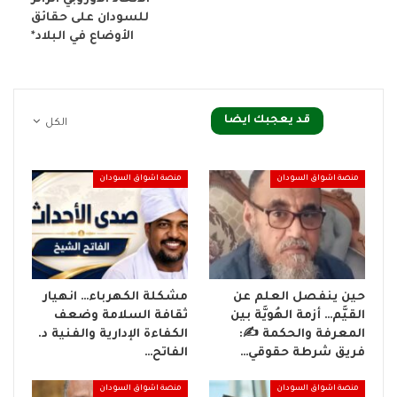
للسودان على حقائق
الأوضاع في البلاد*
قد يعجبك ايضا
الكل
منصة اشواق السودان
منصة اشواق السودان
حين ينفصل العلم عن
مشكلة الكهرباء… انهيار
القيَّم… أزمة الهُويَّة بين
ثقافة السلامة وضعف
المعرفة والحكمة ✍️:
الكفاءة الإدارية والفنية د.
فريق شرطة حقوقي…
الفاتح…
منصة اشواق السودان
منصة اشواق السودان