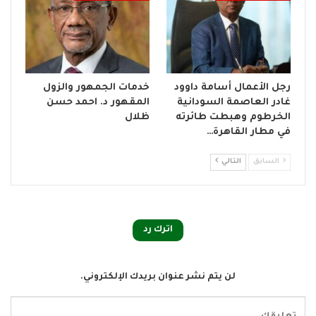
رجل الأعمال أسامة داوود
خدمات الجمهور والزول
غادر العاصمة السودانية
المقهور د. احمد حسن
الخرطوم وهبطت طائرته
ظلال
في مطار القاهرة…
السابق
التالي
اترك رد
لن يتم نشر عنوان بريدك الإلكتروني.