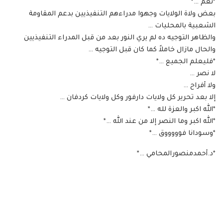
*نعم …*
بعض ولاة الولايات وجهوا مدراءهم التنفيذيين بدعم المقاومة
الشعبية بالمحليات …
والظاهر التوجيه ده لم يري النور بعد من قبل المدراء التنفيذيين
والحال مازال خاملاً كما كان قبل التوجيه …
*فليعلم الجميع …*
لا نصر …
ولا أفراح …
إلا بعد تحرير كل ولايات دارفور وكل ولايات كردفان …
*الله اكبر والعزة لله …*
*الله اكبر وما النصر إلا من عند الله …*
*وسودانا فوووووق …*
*️د.أحمدمنصورالمحامي …*