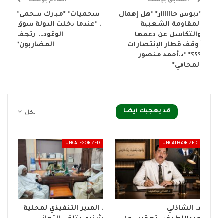
السابق بوست
القادم بوست
*دبوس حاااااار* *هل إهمال
سحميات* *مبارك سحمي*
المقاومة الشعبية
. *عندما دخلت الدولة سوق
والتكاسل عن دعمها
الوقود… ارتجف
أوقف قطار الإنتصارات
المضاربون*
؟؟؟* *د.أحمد منصور
المحامي*
قد يعجبك ايضا
الكل
UNCATEGORIZED
UNCATEGORIZED
د. الشاذلي
. المدير التنفيذي لمحلية