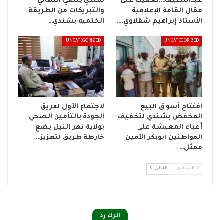
عبداللطيف….تعقيب على
شندي يتلقي التهاني
مقال القامة الإعلامية
والتبريكات من الطريقة
الأستاذ إبراهيم شقلاوي.…
الختميه بشندي…
UNCATEGORIZED
UNCATEGORIZED
افتتاح أسواق البيع
لاجتماع الأول لفريق
المخفض بشندي لتخفيف
الجودة بالتأمين الصحي
أعباء المعيشة على
بولاية نهر النيل يضع
المواطنين أبوبكر الأمين
خارطة طريق لتعزيز…
ممثل…
السابق
التالي
اترك رد