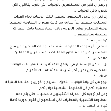
وبرغم أن كثير من المستنفرين بالولايات التي ذكرت يقاتلون الآن
لتحرير باقي الولايات …
إلا أنني أري مردود المجهود الشعبي لتلك الولايات تجاه القوات
المسلحة ضعيف جداً مقارنة بما كانت تقوم به المقاومة الشعبية
بولاية الخرطوم وولاية الجزيرة وولاية سنار عندما كانت المعارك
محتدمة بمناطقهم …
*وكلامي ده …*
لا يعني بأن تتوقف المقاومة الشعبية بالولايات المتحرره عن فتح
المعسكرات وإمداد مناطق العمليات بالمستنفرين المقاتلين …
*بالعكس …*
بل لابد من الإستمرار في برنامج التعبئة والإستنفار بتلك الولايات
المتحررة حتي تحرير آخر شبر دنسته أقدام تلك الأقزام …
*لذلك …*
نرجو من كل ولاة الولايات التحرك السريع والفورى والمتابعة الدقيقة
مع قياداتهم في المقاومة الشعبية بولاياتهم …
ومن ثم توجيه كل المدراء التنفيذيين بالمحليات حتي يتم دعم
المقاومة الشعبية بالمحليات لكي تستطيع أن تقوم بدورها كاملاً
تجاه ما كلفت به …