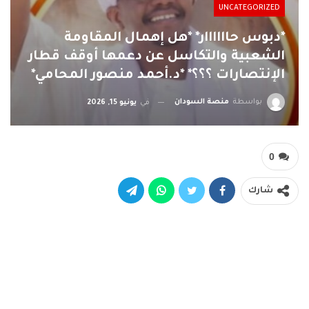
UNCATEGORIZED
*دبوس حاااااار* *هل إهمال المقاومة
الشعبية والتكاسل عن دعمها أوقف قطار
الإنتصارات ؟؟؟* *د.أحمد منصور المحامي*
بواسطة
منصة السودان
في
يونيو 15, 2026
0
شارك