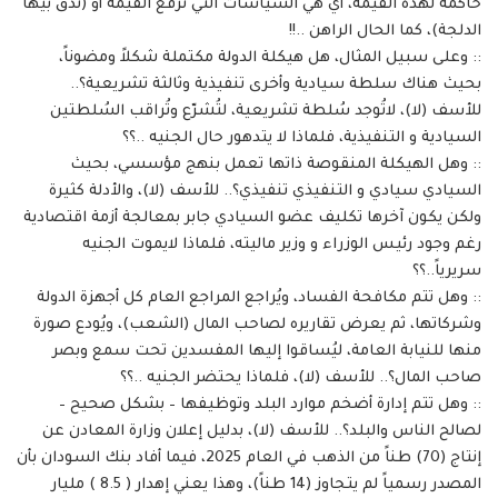
حاكمة لهذه القيمة، أي هي السياسات التي ترفع القيمة أو (تدق بيها
الدلجة)، كما الحال الراهن ..!!
:: وعلى سبيل المثال، هل هيكلة الدولة مكتملة شكلاً ومضوناً،
بحيث هناك سلطة سيادية وأخرى تنفيذية وثالثة تشريعية؟..
للأسف (لا)، لاتُوجد سُلطة تشريعية، لتُشرّع وتُراقب السُلطتين
السيادية و التنفيذية، فلماذا لا يتدهور حال الجنيه ..؟؟
:: وهل الهيكلة المنقوصة ذاتها تعمل بنهج مؤسسي، بحيث
السيادي سيادي و التنفيذي تنفيذي؟.. للأسف (لا)، والأدلة كثيرة
ولكن يكون آخرها تكليف عضو السيادي جابر بمعالجة أزمة اقتصادية
رغم وجود رئيس الوزراء و وزير ماليته، فلماذا لايموت الجنيه
سريرياً..؟؟
:: وهل تتم مكافحة الفساد، ويُراجع المراجع العام كل أجهزة الدولة
وشركاتها، ثم يعرض تقاريره لصاحب المال (الشعب)، ويُودع صورة
منها للنيابة العامة، ليُساقوا إليها المفسدين تحت سمع وبصر
صاحب المال؟.. للأسف (لا)، فلماذا يحتضر الجنيه ..؟؟
:: وهل تتم إدارة أضخم موارد البلد وتوظيفها – بشكل صحيح –
لصالح الناس والبلد؟.. للأسف (لا)، بدليل إعلان وزارة المعادن عن
إنتاج (70) طناً من الذهب في العام 2025، فيما أفاد بنك السودان بأن
المصدر رسمياً لم يتجاوز (14 طناً)، وهذا يعني إهدار ( 8.5 ) مليار