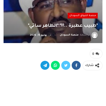
منصة اشواق السودان
*طبيب عطبرة ..!!* *الطاهر ساتي*
بواسطة
منصة السودان
في
يونيو 15, 2026
0
شارك