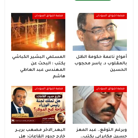
منصة اشواق السودان
منصة اشواق السودان
أمواج ناعمة حكومة الظل
المسلمي البشير الكباشي
بالمقلوب د. ياسر محجوب
يكتب : البحث عن
الحسين
المهندس عبد العاطي
هاشم
منصة اشواق السودان
منصة اشواق السودان
وبرغم التوقع.. عبد المعز
البعد_الاخر مصعب بريــر
حسين مكابرابي يكتب…
خارج حدود القاعات: هل