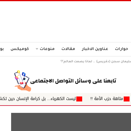
حوارات
عناوين الاخبار
مقالات
منوعات
كوميكس
بو
سليمان سجن (دقريس) .. لماذا يصمت العالم؟؟
ة !!
ليست الكهرباء... بل كرامة الإنسان حين تكشف قصةٌ متداولة الفا