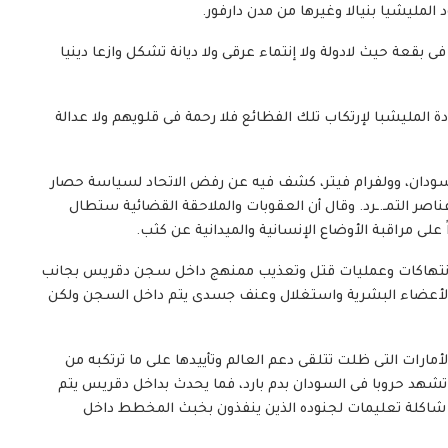
مليشيا بنيالا وغيرها من مدن دارفور.
قعة حيث لادولة ولا إنتماء عرقى ولا ديانة تشكل وازعا دينيا
المليشبا لإرتكاب تلك الفظائع فلا رحمة فى قلويهم ولا عدالة
بالسودان، وولفرام فيتر، كشف فيه عن رفض الاتحاد لسياسة حصار
ناصر التمـ.ـرد. وقال أن العقوبات والملاحقة القضائية ستطال
على مراقبة الأوضاع الإنسانية والميدانية عن كثب.
من انتهاكات وعمليات قتل وتعذيب ممنهج داخل سجن دقريس بجانب
بالأعضاء البشرية واستغلال وعنف جسدى يتم داخل السجن ولكن
رات التى ظلت تتلقى دعم العالم وتأييدها على ما ترتكبه من
 تشهد حروبا فى السودان بدم بارد، فما يحدث بداخل دقريس يتم
لى شاكلة تعليمات لجنوده الذين ينفذون بخبث المخطط داخل