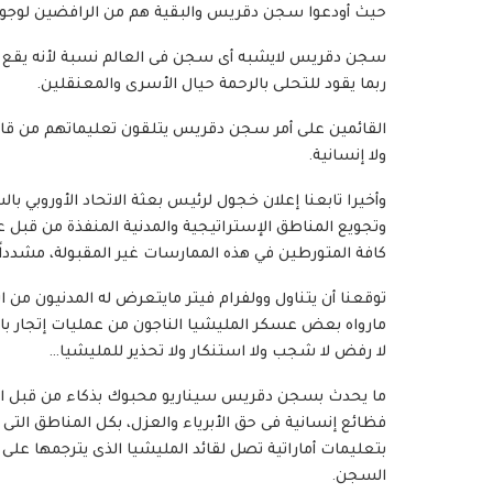
حيث أودعوا سجن دقريس والبقية هم من الرافضين لوجود ال
سجن دقريس لايشبه أى سجن فى العالم نسبة لأنه يقع فى ب
ربما يقود للتحلى بالرحمة حيال الأسرى والمعنقلين.
القائمين على أمر سجن دقريس يتلقون تعليماتهم من قادة 
ولا إنسانية.
وأخيرا تابعنا إعلان خجول لرئيس بعثة الاتحاد الأوروبي 
وتجويع المناطق الإستراتيجية والمدنية المنفذة من قبل ع
كافة المتورطين في هذه الممارسات غير المقبولة، مشدداً 
توقعنا أن يتناول وولفرام فيتر مايتعرض له المدنيون 
مارواه بعض عسكر المليشيا الناجون من عمليات إتجار 
لا رفض لا شجب ولا استنكار ولا تحذير للمليشيا…
ما يحدث بسجن دقريس سيناريو محبوك بذكاء من قبل الأما
فظائع إنسانية فى حق الأبرياء والعزل، بكل المناطق التى
بتعليمات أماراتية تصل لقائد المليشيا الذى يترجمها ع
السجن.