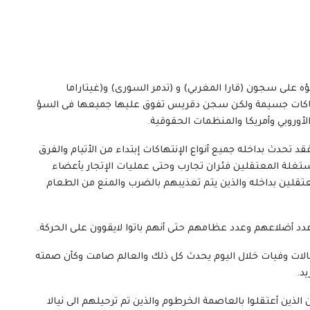
ى سجون (قارا المغربي) و (تدمر السورى) و(غيتاراما
هاكات جسيمة ولكن سجن دقريس تفوق عليها جميعها فى السؤ
أوروبي وأمريكا والمنظمات الحقوقية.
دث بداخله جميع أنواع الإنتهاكات إبتداء من الأتيام والفرق
مستغلة المعتقلين فئران تجارب وحتى عمليات الإتجار يأعضاء
تقلين بداخله والذين يتم تعذيبهم بالضرب والمنع من الطعام
ضلاعهم وعدد عظامهم حتى أنهم باتوا لايقوون على الحركة.
الات وفيات خلال اليوم يحدث كل ذلك والعالم صامت وكأن صمته
د.
ين أعتقلوا بالعاصمة الخرطوم والذين تم ترحيلهم الى نيالا