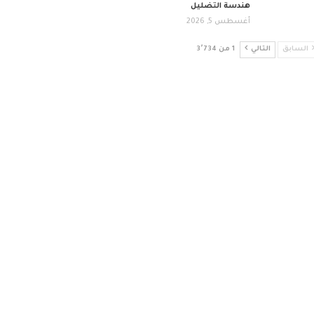
هندسة التضليل
أغسطس 5, 2026
السابق
التالي
1 من 3٬734