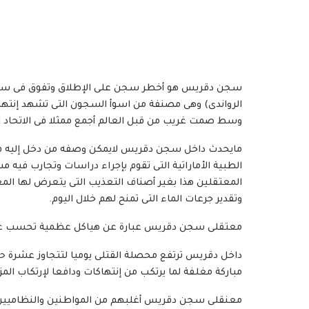
سجن دقريس هو أخطر سجن على الإطلاق وتفوق فى سؤه عل
الرواندى) وهى مصنفة من اسوأ السجون التى تشهد إنت
وسط صمت غريب من قبل العالم أجمع ممثلا فى الاتحاد ال
مايحدث داخل سجن دقريس لايمكن وصفه من دخل إليه فقد تح
الطبية الأماراتية التى تقوم بإجراء دراسات وتجارب فيه 
المعتقلين هذا بغير أصناف التعذيب التى يتعرض لها المع
وتقدير جرعات الماء التى تمنح لهم خلال اليوم.
معتقلى سجن دقريس عبارة عن هياكل عظمية تحسب عدد أ
داخل دقريس ترتفع محصلة القتلى يوميا لتتجاوز عشرة ح
مباركة مغلفة لما يرتكب من إنتهاكات ودافعا لإرتكاب المزي
معنقلى سجن دقريس أغلبهم من المواطنين والنظاميين الذ