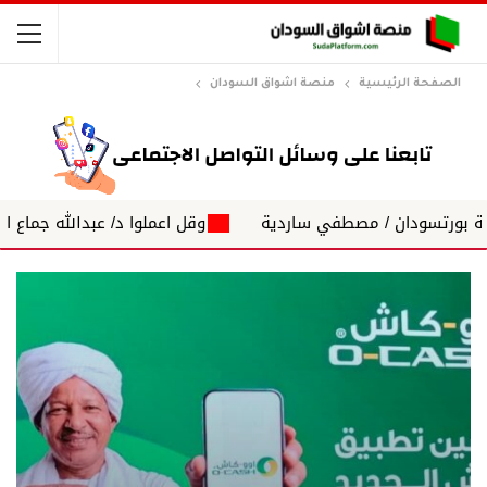
الصفحة الرئيسية
منصة اشواق السودان
وقل اعملوا د/ عبدالله جماع اسامة داؤود: