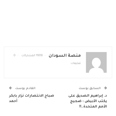
منصة السودان
11818 المشاركات
0
تعليقات
السابق بوست
القادم بوست
د. إبراهيم الصديق على
صباح الانتصارات نزار بابكر
يكتب الأبيض : ضجيج
أحمد
الأمم المتحدة..!!