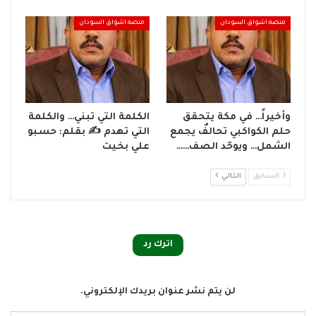
منصة اشواق السودان
منصة اشواق السودان
وأخيراً… في مكة يتحقق
الكلمة التي تبني… والكلمة
حلم الكواكبي تحالفٌ يجمع
التي تهدم ✍ بقلم: حسبو
الشمل… ويوحّد الصف……
علي بخيت
السابق
التالي
اترك رد
لن يتم نشر عنوان بريدك الإلكتروني.