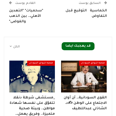
السابق بوست
القادم بوست
الخماسية التوقيع قبل
*سحميات* *التعدين
التفاوض
الأهلي… بين الذهب
والفوضى*
قد يعجبك ايضا
الكل
منصة اشواق السودان
منصة اشواق السودان
القوى السودانية… آن أوان
_مستشفى شرطة دنقلا
الاجتماع على الوطن ✍️د.
تتفوّق على نفسها شهادة
الشاذلي عبداللطيف
مواطن.. وبيئة صحية
متميزة.. وفريق يعمل…