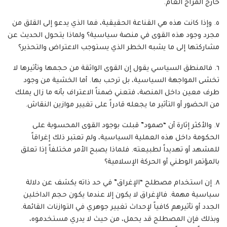
خارج المزاج العام.
٥. وإذا كانت هذه هي القناعة الحقيقية، فما الذي يدعو إلى القلق من
مجرد وجود هذه القوى في منصة سياسية؟ ولماذا يتحول الحديث عن
مشاركتها إلى ما يشبه الخطر الذي يستوجب الاعتراض والتحذير؟
٦. فالمنطق السياسي يقول إن القوى الواثقة من حجمها وتأثيرها لا
تخشى المواجهة السياسية، بل ترحب بها. أما الخشية من وجود
طرف معين داخل المنصة، فتعني ضمناً الاعتراف بأنه ما زال يملك
من الحضور أو التأثير ما يجعله قادراً على تغيير موازين النقاش.
٧. والأكثر إثارة أن “صمود” قبلت بوجود القوى المحسوبة على
الحكومة داخل هذه العملية السياسية، ولم تعتبر ذلك إغراقاً
للمشهد أو تهديداً لطبيعته. فلماذا يصبح الأمر مختلفاً إذا تعلق
بالمؤتمر الوطني أو الحركة الإسلامية؟
٨. إن استخدام مصطلح “الإغراق” في حد ذاته يكشف عن دلالة
سياسية مهمة. فالإغراق لا يكون إلا عندما يكون حجم الداخلين
الجدد أو تأثيرهم كافياً لإحداث تغيير جوهري في التوازنات القائمة.
وبذلك فإن المصطلح قد يحمل، من حيث لا يدري مستخدموه،