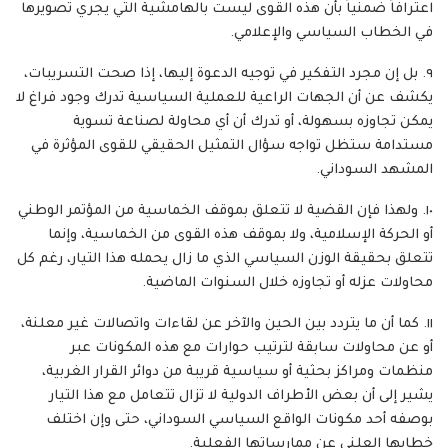
اعترافاً ضمنياً بأن هذه القوى ليست بالهامشية التي يجري تصويرها
في الخطاب السياسي والإعلامي.
٩. بل إن مجرد التفكير في توجيه الدعوة إليها، إذا صحت التسريبات،
يكشف عن أن الجهات الراعية للعملية السياسية تدرك وجود فراغ لا
يمكن تجاوزه بسهولة، أو تدرك أن أي محاولة لصناعة تسوية
مستدامة ستظل تواجه سؤال التمثيل الحقيقي للقوى المؤثرة في
المشهد السوداني.
١٠. ولهذا فإن القضية لا تتعلق بموقف الخماسية من المؤتمر الوطني
أو الحركة الإسلامية، ولا بموقف هذه القوى من الخماسية، وإنما
تتعلق بحقيقة الوزن السياسي الذي ما زال يحمله هذا التيار، رغم كل
محاولات عزله أو تجاوزه خلال السنوات الماضية.
١١. كما أن ما يتردد بين الحين والآخر عن لقاءات واتصالات غير معلنة،
أو عن محاولات سابقة لترتيب حوارات مع هذه المكونات عبر
منظمات ومراكز بحثية أو سياسية قريبة من دوائر القرار الغربية،
يشير إلى أن بعض الأطراف الدولية لا تزال تتعامل مع هذا التيار
بوصفه أحد مكونات الواقع السياسي السوداني، حتى وإن اختلف
خطابها العلني عن ممارساتها الفعلية.