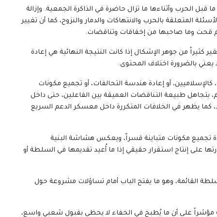
ا قبل الحرب وأثناءها ما تزال حاضرة في الذاكرة الجمعية. وإزالة
سئلة المتعلقة بالحرب والانتهاكات والدمار والنزوح، كما أن تغيير
كم قحت وما صاحبها من إخفاقات وتناقضات.
غير كثيراً من جوهر الإشكال إذا كانت النتيجة النهائية هي إعادة
ا يعني بالضرورة اختلاف المحتوى.
 كالإسلاميين، أو إعادة هندسة التحالفات، أو تجميع مكونات
، يتجاهل طبيعة التناقضات العميقة بين الفاعلين، حتى داخل
د، كما يظهر في الخلافات المتكررة داخل معسكر الدعم السريع
عادة تجميع مكونات متباينة قسراً، ويعكس هشاشة البنية
ا على إنتاج استقرار حقيقي إذا ما أُعيد تقديمها في السلطة أو
لطة القائمة، وهو ما يفتح الباب أمام تساؤلات مشروعة حول
ته مؤشراً على أن ما يُطبخ في الخفاء لا يحظى بقبول شعبي واسع،