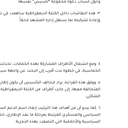
وحول أسباب دعوة مجموعة “تأسيس” نفسها.
٣. هذه النقاشات داخل الكتلة الديمقراطية ساهمت في ت
وإعادة تشكيله بما يسهل إدارة المشهد لاحقاً.
٤. ومع انشغال الأطراف المشاركة بهذه الخلافات، تحدث
الخماسية، في خطوة بدت أقرب إلى البحث عن واجهة سي
٥. ووفق هذه القراءة، يراد لتحالف التأسيس أن يكون إطا
المتحالفة معها، إلى جانب أطراف من الكتلة الديمقراطية،
الشكلي.
٦. كما يبدو أن من أهداف هذا الترتيب إبعاد اسم الدع
السياسي والعسكري المرتبط بمرحلة ما بعد الإطاري، خصو
السياسية والأخلاقية التي التصقت بهذه التجربة.