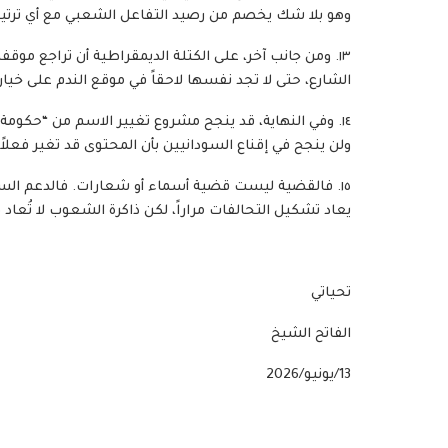
وهو بلا شك يخصم من رصيد التفاعل الشعبي مع أي ترتي
١٣. ومن جانب آخر، على الكتلة الديمقراطية أن تراجع موق
الشارع، حتى لا تجد نفسها لاحقاً في موقع الندم على خيارا
١٤. وفي النهاية، قد ينجح مشروع تغيير الاسم من “حكو
ولن ينجح في إقناع السودانيين بأن المحتوى قد تغير فعلاً، 
١٥. فالقضية ليست قضية أسماء أو شعارات. فالدعم الس
يعاد تشكيل التحالفات مراراً، لكن ذاكرة الشعوب لا تُع
تحياتي
الفاتح الشيخ
13/يونيو/2026