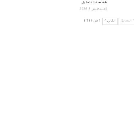
هندسة التضليل
أغسطس 5, 2026
السابق
التالي
1 من 3٬734