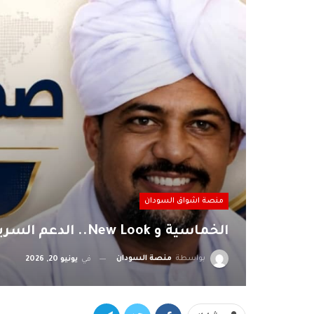
منصة اشواق السودان
الخماسية و New Look.. الدعم السريع وقحت
بواسطة
منصة السودان
في
يونيو 20, 2026