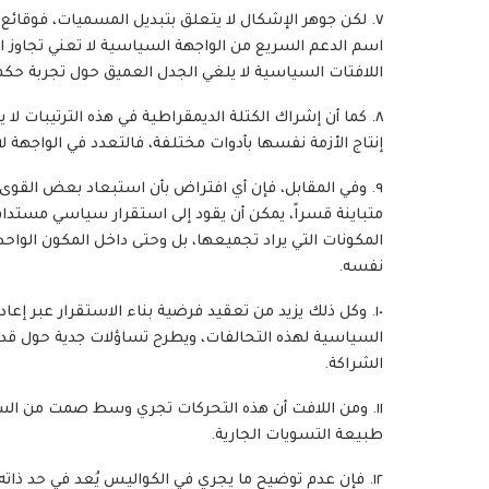
٧. لكن جوهر الإشكال لا يتعلق بتبديل المسميات، فوقائع م
اسم الدعم السريع من الواجهة السياسية لا تعني تجاوز الأ
اللافتات السياسية لا يلغي الجدل العميق حول تجربة ح
٨. كما أن إشراك الكتلة الديمقراطية في هذه الترتيبات لا ي
إنتاج الأزمة نفسها بأدوات مختلفة، فالتعدد في الواجهة ل
٩. وفي المقابل، فإن أي افتراض بأن استبعاد بعض القوى،
متباينة قسراً، يمكن أن يقود إلى استقرار سياسي مستدام
المكونات التي يراد تجميعها، بل وحتى داخل المكون الواح
نفسه.
١٠. وكل ذلك يزيد من تعقيد فرضية بناء الاستقرار عبر إ
السياسية لهذه التحالفات، ويطرح تساؤلات جدية حول قدرته
الشراكة.
١١. ومن اللافت أن هذه التحركات تجري وسط صمت من الس
طبيعة التسويات الجارية.
١٢. فإن عدم توضيح ما يجري في الكواليس يُعد في حد ذا