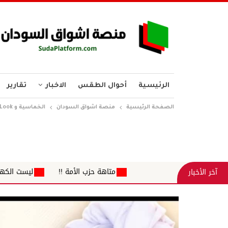
الرئيسية
أحوال الطقس
الاخبار
تقارير
الصفحة الرئيسية
منصة اشواق السودان
الخماسية و New Look.. الدعم السريع وقحت
متاهة حزب الأمة !!
ليست الكهرباء... بل كرامة الإنسان ح
آخر الأخبار