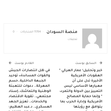
منصة السودان
11784 المشاركات
0
تعليقات
السابق بوست
القادم بوست
خبر وتحليل؛ عمار العركي *
في ظل انتصارات الجيش
العقوبات الأمريكية
والقوات المساندة،، توحيد
الأخيرة تدل على أن
الجبهة الداخلية..حسم
معيارها الأساسي ليس
المعركة.. دعوات للتعبئة
التمييز بين الدولة والتمرد،
الوطنية والتماسُك..إسناد
* وإنما حماية المصالح
مجتمعي.. تقوية الاقتصاد
الأمريكية وإدارة الحرب بما
والخدمات.. تعزيز الجهد
يتوافق مع رؤيتها
العسكري.. د.عبد العظيم: