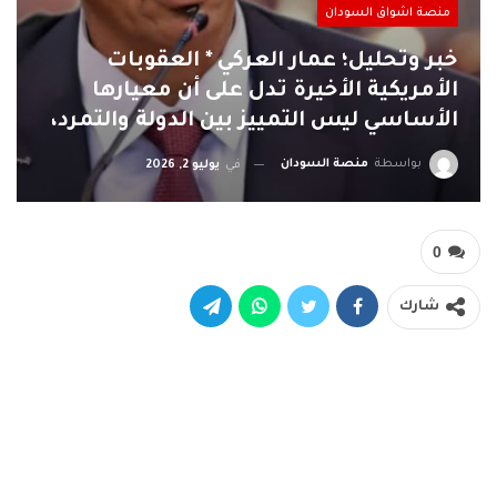
منصة اشواق السودان
خبر وتحليل؛ عمار العركي * العقوبات
الأمريكية الأخيرة تدل على أن معيارها
الأساسي ليس التمييز بين الدولة والتمرد،
بواسطة
منصة السودان
في
يوليو 2, 2026
0
شارك