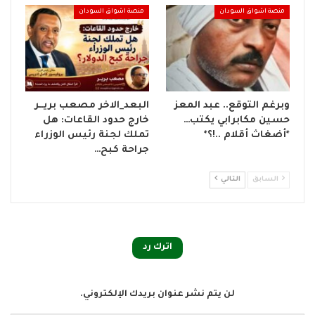
منصة اشواق السودان
منصة اشواق السودان
وبرغم التوقع.. عبد المعز
البعد_الاخر مصعب بريــر
حسين مكابرابي يكتب…
خارج حدود القاعات: هل
*أضغاث أقلام ..!؟*
تملك لجنة رئيس الوزراء
جراحة كبح…
السابق
التالي
اترك رد
لن يتم نشر عنوان بريدك الإلكتروني.