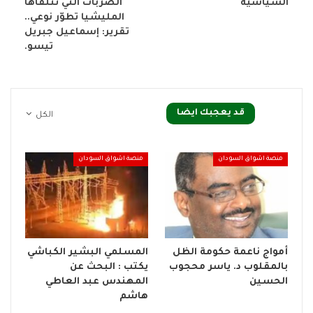
السياسية
الضربات التي تتلقاها
المليشيا تطوّر نوعي..
تقرير: إسماعيل جبريل
تيسو.
قد يعجبك ايضا
الكل
منصة اشواق السودان
منصة اشواق السودان
أمواج ناعمة حكومة الظل
المسلمي البشير الكباشي
بالمقلوب د. ياسر محجوب
يكتب : البحث عن
الحسين
المهندس عبد العاطي
هاشم