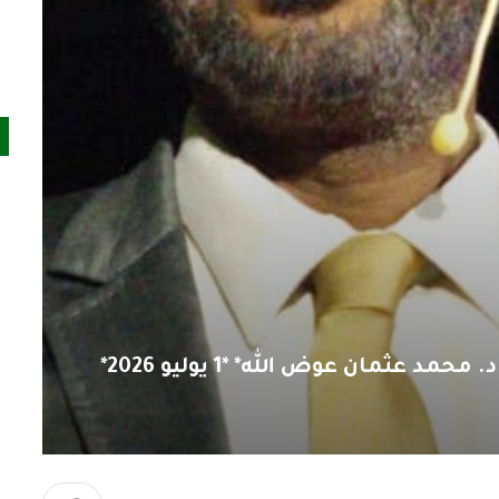
د عثمان عوض الله* *1 يوليو 2026*