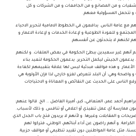
شفيات و من المصانع و من الجامعات و من الشركات و كل
 و تتحمل المسؤولية معهم.
هم مع عامة الناس. يدافعون في الخطوط الامامية لتحرير الاحياء
لمجتمع و للعودة الطوعية و لإعادة الخدمات و لإعادة الاعمار و
هم لكنهم لا يتحدثون عن أنفسهم.
غم أنهم غير سعيدين ببطئ الحكومة في بعض الملفات. و لكنهم
 يدعمون الجيش ليكمل التحرير. يدعمون الحكومة لتعيد بناء
لأعمار. و هذه مواقف مبدئية ليس لها علاقة بتقييمهم لكفاءة
ة و واضحة وهي: أن البلد تتعرض لغزو خارجي لذا فإن الأولوية هي
فع الناس على الحديث عن النقائص و المعاناة و الاحتياجات
يم أحمد عمر، المتعافي، كبر، أميرة الفاضل … الخ. قالوا عنهم:
ن ممارسة أي عمل تنفيذي أو اعلامي أو تنافس. و ذلك لأسباب.
يحات و المقابلات وغيرها. و لأنهم لا يريدون فتح باب الجدل الذي
كرامة. و أنهم راضون عن أداء أبنائهم، الوطني، فتركوا لهم
 حسنا، مثل عامة المواطنين دون تقييد تنظيمي أو مواقف حزبية.