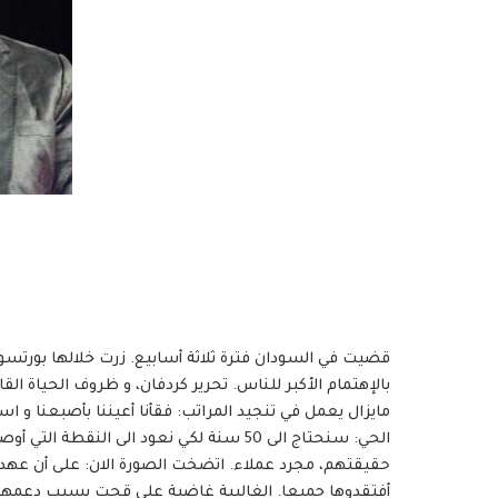
قضيت في السودان فترة ثلاثة أسابيع. زرت خلالها بورتسو
مايزال يعمل في تنجيد المراتب: فقأنا أعيننا بأصبعنا و اس
الحي: سنحتاج الى 50 سنة لكي نعود الى النق
حقيقتهم، مجرد عملاء. اتضخت الصورة الان: على أن عهد البش
أفتقدوها جميعا. الغالبية غاضبة على قحت بسبب دعمها 