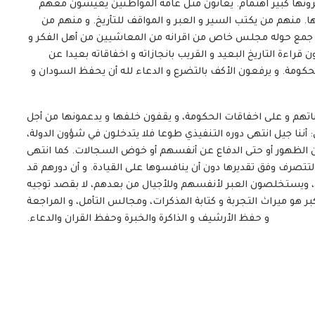
يعيرونها كبير اهتمام. يعانون مثل عامة المواطنين يعيشون معهم
 منهم من يكتب السير و العبر و المواقف للتأريخ. و منهم من
جمع حوله مجلس خاص من اقرانه من المعاشيين من أهل الفكر و
 قراءة التاريخ البعيد و القريب بانجازاته و اخفاقاته بعيدا عن
كومة. و يرفعون الأكف بالتضرع و الدعاء لله أن يحفظ السودان و
اتهم و على اخفاقات الحكومة، و يقفون خلفها و يدعمونها من أجل
: أننا جيل انتهى دوره التنفيذي طوعا فلا يتدخلون في شؤون الدولة،
 عن الظهور أو حتى الدفاع عن أنفسهم أو خوض السجالات. كما انتهى
 لتتصرف وفق تقديرها دون أن ينافسوها على القيادة. و أن دورهم قد
رأي، ويستخلصون العبر لأنفسهم وللأجيال من بعدهم، لا بقصد توجيه
بر هو ميراث التجربة و كتابة المذكرات، ومجالس التأمل، و المراجعة
و حفظ الأرشيف و الذاكرة والخبرة وحفظ القران والدعاء.