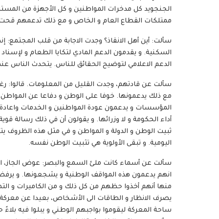
الجنجويد كل مدخرات المواطنين و كل الأجهزة من المست
ممتلكات القطاع العام و الخاص و مع ذلك تدعمهم قحت
سألت: أين أهل الانقاذ؟ وجدت الاجابة من قلب المجتمع: إن
السكنية. و يقدمون الدعم المادي لتكايا الطعام و لإسناد ا
الدعم الاعلامي لتوضيح الحقائق للناس. يتحدث الناس عن
سألت عن قادتهم، وجدت القليل من المعلومات. قالوا: ر
مع ذلك يدعمونها. خوفا على الوطن و دفاعا عن المواطن.
المؤسسات و يدعمون عودة المواطنين و الخدمات واعادة ا
أداء الحكومة و لا وزرائها. و يقولون أن في ذلك رسالة قوي
ثبيت الوطن و الدولة و المواطن و في مثل هذه الظروف يتر
اليومية. و تبقى الأولوية هي تثبيت الوطن نفسه.
سألت عن أسماء كانت ملئ السمع والبصر: عوض الجاز، ابراه
انهم يدعمون هذه المواقف الوطنية و يشجعونها. و يرفضو
منها أنهم أخذوا حظهم من كل ذلك و من الكاميرات و التصر
يصرف الانظار و الطاقات الى الأشخاص، بعيدا عن معركة ال
ساحة المعركة ليقوموا بواجبهم الوطني و يبلوا فيه بلاءً