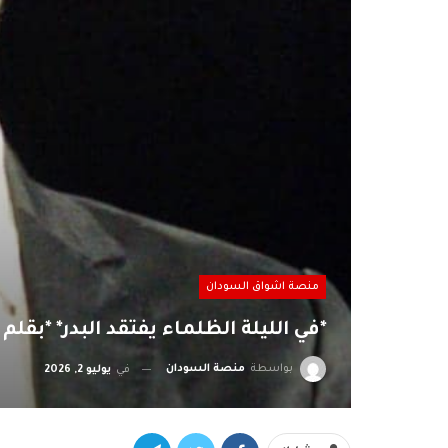
منصة اشواق السودان
*في الليلة الظلماء يفتقد البدر* *بقلم د. محم
بواسطة
منصة السودان
في
يوليو 2, 2026