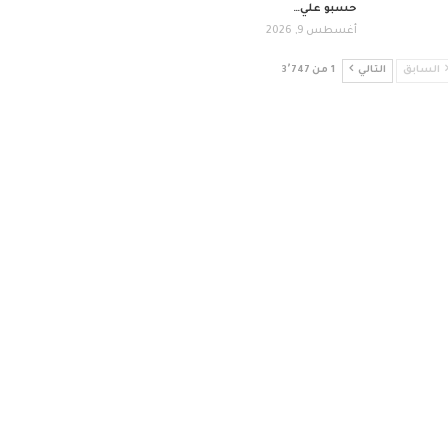
حسبو علي…
أغسطس 9, 2026
السابق
التالي
1 من 3٬747