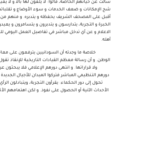
سألت عن حياتهم الخاصة، قالوا: لا يلقون لها بالا و لا 
شح الإمكانات و ضعف الخدمات و سوء الأوضاع و تقلباتها.
أقبل على المصحف الشريف يحفظه و يتدبره. و منهم من 
الخبرة و التجربة، يتدارسون و يتدبرون و يتسامرون و يعيدون
الاعلام و عن أي تدخل مباشر في تفاصيل العمل اليومي للح
أهله.
خلاصة ما وجدته أن السودانيين يترفعون على معان
الوطن. و أن رسالة معظم القيادات التاريخية للإنقاذ تقول
ولا قراراتها. و انتهى دورهم الإعلامي فلا يبحثون
دورهم التنظيمي المباشر فتركوا الميدان للأجيال الجديدة
تحول إلى دور الحكماء: يقرأون التجربة، ويتبادلون ال
الأحداث الآنية أو الحصول على نفوذ. و لكن اهتمامهم الأك