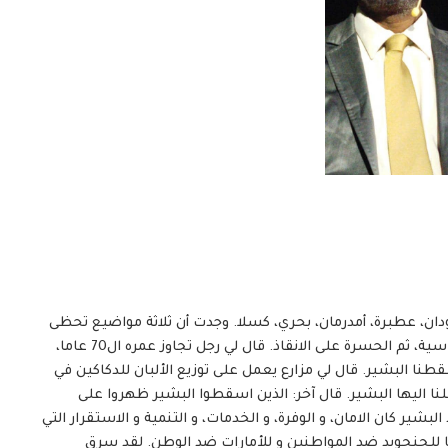
دان، عطبرة، أمدرمان، بحري، كسلا. وجدت أن ثلاثة مواضيع تحظى
بالإهتمام الأكبر للناس. تحرير كردفان، و ظروف الحياة القاسية، ثم الحسرة على الانقاذ. قال لي رجل تجاوز عمره ال70 عاما،
قطنا البشير. قال لي مزارع يعمل على توزيع الألبان للدكاكين في
طة التي أوصلنا اليها البشير. قال آخر: الذين اسقطوا البشير ظهروا على
ير كان الامان، و الوفرة، و الخدمات، و التنمية و الاستقرار التي
للجنجويد ضد المواطنين و للأمارات ضد الوطن. لقد سرق