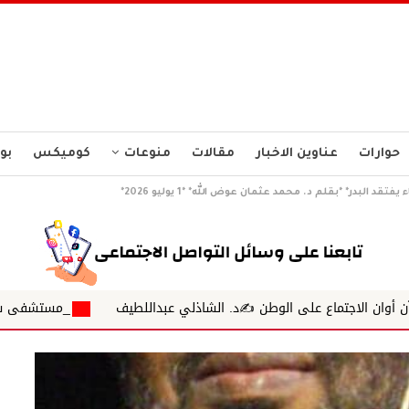
حوارات
عناوين الاخبار
مقالات
منوعات
كوميكس
بو
تقد البدر* *بقلم د. محمد عثمان عوض الله* *1 يوليو 2026*
لوطن ✍️د. الشاذلي عبداللطيف
_مستشفى شرطة دنقلا تتفوّق على نف