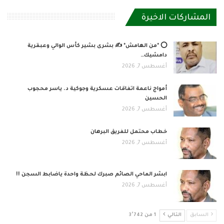
المشاركات الاخيرة
⭕ *من الهامش* ✍️ بشرى بشير كأس الوالي وعبقرية
دامشيك…
أغسطس 7, 2026
أمواج ناعمة اتفاقات عسكرية وجوكية د. ياسر محجوب
الحسين
أغسطس 7, 2026
خطاب محتمل للفريق البرهان
أغسطس 7, 2026
ابشر الماحي الصائم صبرك لحظة واحدة ياضابط السجن !!
أغسطس 7, 2026
السابق
التالي
1 من 3٬742