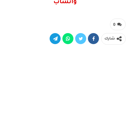
واتساب
0
شارك