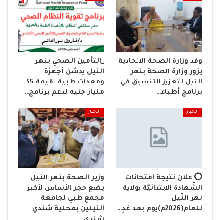
وفد وزارة الصحة الاتحادية
_التأمين الصحي بنهر
يزور وزارة الصحة بنهر
النيل يدشن أجهزة
النيل لتعزيز التنسيق في
ومعدات طبية بقيمة 55
برنامج أطباء…
مليار جنيه لدعم برنامج…
الاخبار
الاخبار
⭕إعلان نتيجة امتحانات
وزير الصحة بنهر النيل
الشّهادة الابتدائيّة بولاية
يضع حجر الأساس لأكبر
نهر النّيل
مجمع طبي لجامعة
للعام(2026م)يوم بعد غدٍ…
النيلين بمحلية شندي
شندي…