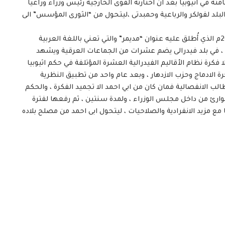
ه في اثيوبيا بعد ان اختارته القوى الخارجية رئيس وزراء وراعيا
 البلد لفولكر والرباعية وحمبدتى ،ليتحول من “الثورى المؤسس” الى
• “أبى أحمد”، وبعد مرور عام من تنصيبه رئيس للوزراء 2019م الذي أُطلق عليه عنوان “مديمر” والتي تعني باللغة العربية
وبيا ، في بلد فيدرالى يضم عشرات من الجماعات العرقية ويشهد
فكرة نظام الأقاليم الفيدرالية العشرة المؤتلفة في حكم اثيوبيا
رة الادماج وحزب الازدهار ، وبعد عام واحد من تطبيق النظرية
الب الانفصالية فمان كان من ابي احمد الا تجميد الفكرة ، والحكم
وارئ من داخل مجلس الوزراء ، ولمدة سنتين ، ثم رفعها لفترة
 مع مزيد الانفرادية والصلاحيات ، ليتحول ابى احمد من مصلح بلاده