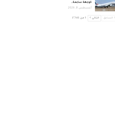
كوجهة سابعة…
أغسطس 8, 2026
السابق
التالي
1 من 3٬745