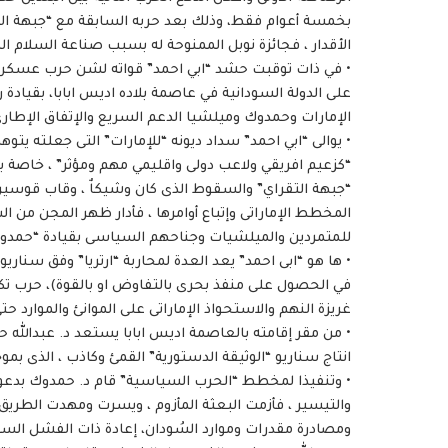
بخمسة أعوام فقط، وذلك بعد حربه السابقة مع “جبهة التق
الأقدار ، فجائزة نوبل الممنوحة له بسبب صناعة السلام الكا
• في ذات توقبت حشد “ابي احمد” قواته لشن حرب عسكرية ع
على الدولة السودانية في عاصمة بلاده اديس ابابا، بقي
الإمارات وحمدوك وميلشيا الدعم السريع والإتفاق الإطار
• يوالى “ابي احمد” سداد ديونه “للإمارات” التى جعلته
“كزعيم افريقي ولاعب دولى واقليمي مهم ومؤثر” ، خاصة بع
“جبهة التقراي” والسقوط الذى كان وشيكاٌ ، وقاب قوسين 
المخطط الإماراتى وإتباع أوامرها ، فأدار ظهر المجن من 
للمتمردين والميلشيات وجناحهم السياسى بقيادة “حمدوك
• ها هو “ابى احمد” يعد العدة لمحاربة “ارتريا” وفق سناريو
في الحصول على منفذ بحرى بالتفاوض او بالقوة)، حرب تك
غريزة النهم والاستحواذ الإماراتى على الموانئ والموارد 
• من مقر إقامته بالعاصمة اديس ابابا يستعد د. عبدالله 
انتاج سناريو “الوثيقة الدستورية” القمئ وكاذب ، الذى بم
• وتنفيذا لمخطط “الحرب السياسية” قام د. حمدوك بدعوة
والتيسير ، فأزمت البعثة المأزوم ، ويسرت ومهدت الطريق نح
ومصادرة مقدرات وموارد السُودان، إعادة ذات الفشل السا