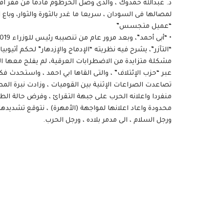
د. عبدالله حمدوك ، والذى وصل الخرطوم قادما من مقر اقامت
لمصالها فى السودان ، سريعا ما غدر بالثورة والثوار، وباع
“عميل متجسس”
“التآزر”، يشرح فيه نظريته “الإدماج والإزدهار” لحكم أثي
مشكلة متزايدة من الاضطرابات العرقية، لم يفلح معها الا 
عبر “حزب الإئتلاف” ، والتى القاها ابي احمد ، واستحدث فك
تصاعدت الصراعات الإثنية بين القوميات ، وزادت نبرة المط
منفردا واعلانه الحرب على جبهة التقرائ ، وفرض حالة الط
محدودة واعاد اعلانها لمواجهة (الأمهرة) ، نتوقع تشديدها
ورجل السلام ، الى مدمر بلاده ، ورجل الحرب.