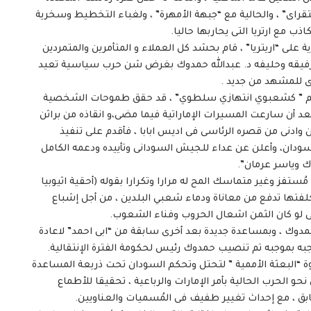
راى” ، والحالية مع “جبهة الأمهرة” ، ولغباء التخطيط وسخرية
ذب مع ارتريا التى يحاربها حاليا.
لى “اريتريا” ، قام بحشد كل العملاء و المتأمرين والمتمردين
ادة رفيقه وحليفه د. عبدالله حمدوك بغرض شن حرب سياسية تعيد
ى للمشهد من جديد .
 يتوهم ” كشعبوي انتهازي سلطوي” ، قد حقق طموحات الشخصية
د أن سارعت المسيرات الإماراتية فيما مضى،و انقاذه من براثن
وادنى من قصره الرئاسى فى اديس ابابا ، فأقدم على تنفيذ
السودان، وأعلن عن عداء للجيش السودانى وتأييده ودعمه الكامل
 وياسر عرمان”.
 مُستفز وغير متماسك المح له مرارا وتكرارا بقوله (أحقية اثيوبيا
لفتها تدفع من معاناة ودماء شعبي البلدين ، من أجل إشباع
حتى لو كان الثمن اشعال الحروب وفناء الشعوب.
حمدوك ، وبمساعدة جديدة بعد أخرى سابقة من “ابى احمد” لاعادة
وجبه بموجبه تم تنصيب حمدوك رئيس لحكومة الفترة الإنتقالية.
 “البعثة الأممية ” لتحتل وتحكم السودان تحت ذريعة المساعدة
و الحرب الحالية بأمر الإمارات والرباعية ، تحقيقا للأطماع
بق ، مع إحداث تغيير طفيف فى المُسميات والعناويين.