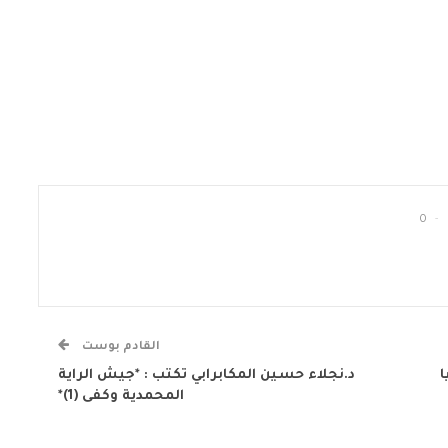
0
القادم بوست
ا
د.نجلاء حسين المكابرابي تكتب : *جيش الراية
المحمدية وكفى (1)*