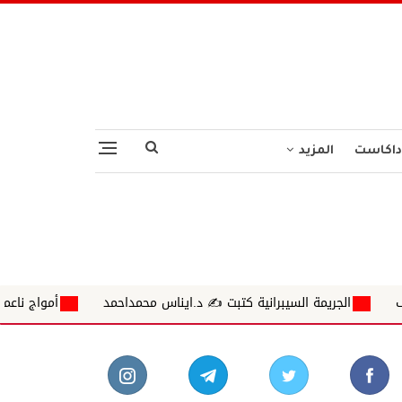
داكاست
المزيد
سيبرانية كتبت ✍ د.ايناس محمداحمد
أمواج ناعمة تلغرافات على شاطئ الزمالة الصحف