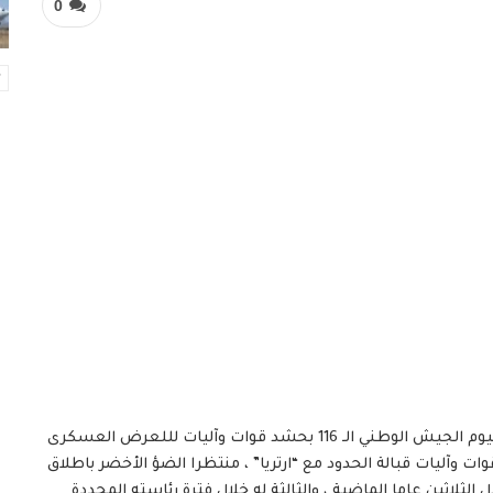
0
• بينما تستعد إثيوبيا اليوم الخميس 26 اكتوبر، للاحتفال بيوم الجيش الوطني الـ 116 بحشد قوات وآليات لللعرض العسكرى
 وآليات قبالة الحدود مع “ارتريا” ، منتظرا الضؤ الأخضر باطلاق
ل الثلاثين عاما الماضية ، والثالثة له خلال فترة رئاسته المحددة