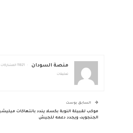
منصة السودان
11821 المشاركات
تعليقات
السابق بوست
موكب لقبيلة النوبة بكسلا يندد بانتهاكات ميليشي
الجنجويد، ويجدد دعمه للجيش