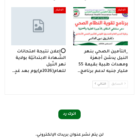
الاخبار
الاخبار
_التأمين الصحي بنهر
⭕إعلان نتيجة امتحانات
النيل يدشن أجهزة
الشّهادة الابتدائيّة بولاية
ومعدات طبية بقيمة 55
نهر النّيل
مليار جنيه لدعم برنامج…
للعام(2026م)يوم بعد غدٍ…
السابق
التالي
اترك رد
لن يتم نشر عنوان بريدك الإلكتروني.