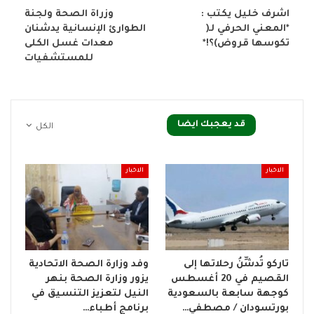
اشرف خليل يكتب :
وزراة الصحة ولجنة
*المعني الحرفي لـ(
الطوارئ الإنسانية يدشنان
تكوسها قروض)؟!*
معدات غسل الكلى
للمستشفيات
قد يعجبك ايضا
الكل
الاخبار
الاخبار
تاركو تُدشِّنُ رحلاتها إلى
وفد وزارة الصحة الاتحادية
القصيم في 20 أغسطس
يزور وزارة الصحة بنهر
كوجهة سابعة بالسعودية
النيل لتعزيز التنسيق في
بورتسودان / مصطفي…
برنامج أطباء…