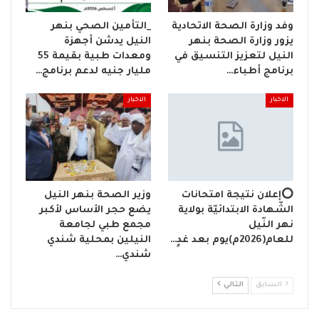
وفد وزارة الصحة الاتحادية
_التأمين الصحي بنهر
يزور وزارة الصحة بنهر
النيل يدشن أجهزة
النيل لتعزيز التنسيق في
ومعدات طبية بقيمة 55
برنامج أطباء…
مليار جنيه لدعم برنامج…
الاخبار
الاخبار
⭕إعلان نتيجة امتحانات
وزير الصحة بنهر النيل
الشّهادة الابتدائيّة بولاية
يضع حجر الأساس لأكبر
نهر النّيل
مجمع طبي لجامعة
للعام(2026م)يوم بعد غدٍ…
النيلين بمحلية شندي
شندي…
السابق
التالي