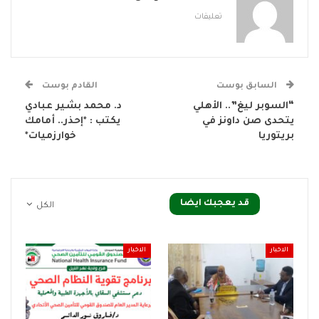
تعليقات
السابق بوست
القادم بوست
“السوبر ليغ”.. الأهلي
د. محمد بشير عبادي
يتحدى صن داونز في
يكتب : *إحذر.. أمامك
بريتوريا
خوارزميات*
قد يعجبك ايضا
الكل
الاخبار
الاخبار