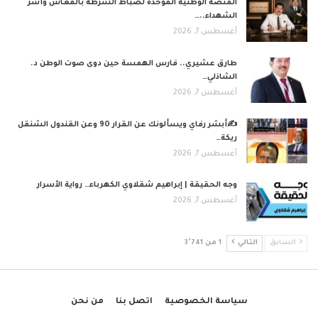
المنصة الوطنية الموحدة لضباط الشرطة بالمعاش وأسر
الشهداء..…
أغسطس 7, 2026
طارق عشيري.. فارس الهمسة حين دوى صوت الوطن د.
الشاذلي…
أغسطس 7, 2026
✍️أبشر رفاي ويسألونك عن القرار 90 وعن القندول الشنقل
ريكة…
أغسطس 7, 2026
وجه الحقيقة | إبراهيم شقلاوي الكهرباء… رواية الأسرار
أغسطس 7, 2026
السابق
التالي
1 من 3٬741
سياسة الخصوصية
اتصل بنا
من نحن