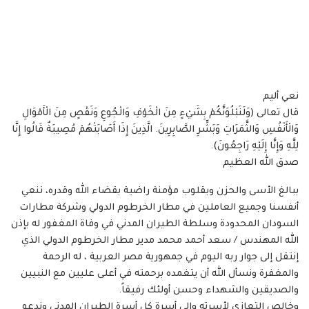
نعي أليم
قال تعالى (وَلَنَبْلُوَنَّكُمْ بِشَيْءٍ مِنَ الْخَوْفِ وَالْجُوعِ وَنَقْصٍ مِنَ الْأَمْوَالِ
وَالْأَنْفُسِ وَالثَّمَرَاتِ وَبَشِّرِ الصَّابِرِينَ. الَّذِينَ إِذَا أَصَابَتْهُمْ مُصِيبَةٌ قَالُوا إِنَّا
لِلَّهِ وَإِنَّا إِلَيْهِ رَاجِعُونَ).
صدق الله العظيم
ببالغ اﻷ‌سى والحزن وبقلوب مؤمنة راضية بقضاء الله وقدره، ننعي
أنفسنا وجميع العاملين في مطار الخرطوم الدولي وشركة مطارات
السودان المحدودة وسلطة الطيران المدني في وفاة المغفور له بإذن
الله المهندس / سعد أحمد محمد مدير مطار الخرطوم الدولي الذي
إنتقل إلى جوار ربه اليوم في جمهورية مصر العربية ، له الرحمة
والمغفرة ونسأل الله أن يتغمده برحمته في أعلى عليين مع النبيين
والصديقين والشهداء وحسن أولئك رفيقاً.
وخالص التعازي لأسرته وإلى أسرة كل أسرة الطيران المدني وندعو