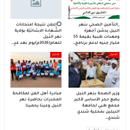
_التأمين الصحي بنهر
⭕إعلان نتيجة امتحانات
النيل يدشن أجهزة
الشّهادة الابتدائيّة بولاية
ومعدات طبية بقيمة 55
نهر النّيل
مليار جنيه لدعم برنامج…
للعام(2026م)يوم بعد غدٍ…
الاخبار
الاخبار
وزير الصحة بنهر النيل
مبادرة أهل الفن لمكافحة
يضع حجر الأساس لأكبر
المخدرات بحاضرة نهر
مجمع طبي لجامعة
النيل وعينا يحمينا
النيلين بمحلية شندي
شندي…