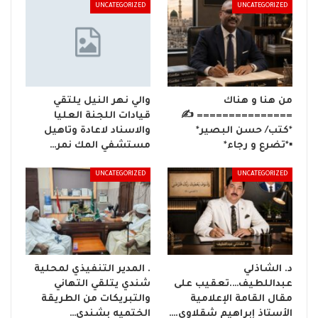
UNCATEGORIZED
UNCATEGORIZED
من هنا و هناك
والي نهر النيل يلتقي
=============== ✍️
قيادات اللجنة العليا
*كتب/ حسن البصير*
والاسناد لاعادة وتاهيل
▪️*تضرع و رجاء*
مستشفي المك نمر…
UNCATEGORIZED
UNCATEGORIZED
د. الشاذلي
. المدير التنفيذي لمحلية
عبداللطيف….تعقيب على
شندي يتلقي التهاني
مقال القامة الإعلامية
والتبريكات من الطريقة
الأستاذ إبراهيم شقلاوي.…
الختميه بشندي…