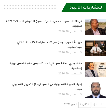
المشاركات الاخيرة
في التتك عمود صحفي بقلم /حسين الاغبش الاحد2026/8/9
الجباية…
أغسطس 10, 2026
من بدأ الحرب.. ومن سيكتب نهايتها؟ ✍️ د. الشاذلي
عبداللطيف
أغسطس 10, 2026
مالك بدري : عالمٌ سوداني أعاد تأسيس علم النفس برؤية
إسلامية…
أغسطس 10, 2026
إحياء الحركة التعاونية في السودان (6) التمويل التعاوني…
كيف…
أغسطس 10, 2026
السابق
التالي
1 من 3٬751