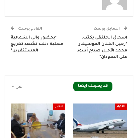
السابق بوست
القادم بوست
اسحاق الحلنقي يكتب:
*بحضور والي الشمالية
*رحيل الفنان الموسيقار
محلية دنقلا تشهد تخريج
محمد الأمين صباح أسود
المستنفرين*
على السودان*
قد يعجبك ايضا
الكل
الاخبار
الاخبار