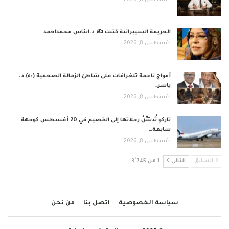
الجريمة السيبرانية كتبت ✍ د.ايناس محمداحمد
أغسطس 8, 2026
أمواج ناعمة تلغرافات على شاطئ الزمالة الصحفية (٥٠) د.
ياسر…
أغسطس 8, 2026
تاركو تُدشِّنُ رحلاتها إلى القصيم في 20 أغسطس كوجهة
سابعة…
أغسطس 8, 2026
السابق
التالي
1 من 3٬745
سياسة الخصوصية
اتصل بنا
من نحن