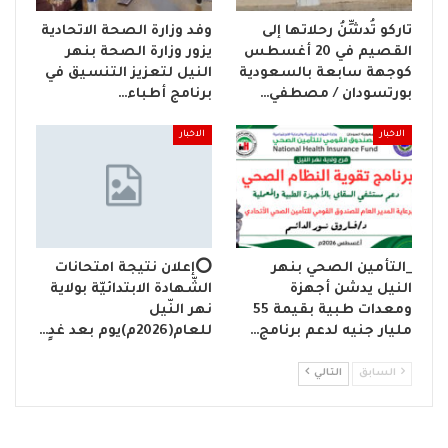
تاركو تُدشِّنُ رحلاتها إلى
وفد وزارة الصحة الاتحادية
القصيم في 20 أغسطس
يزور وزارة الصحة بنهر
كوجهة سابعة بالسعودية
النيل لتعزيز التنسيق في
بورتسودان / مصطفي…
برنامج أطباء…
الاخبار
الاخبار
_التأمين الصحي بنهر
⭕إعلان نتيجة امتحانات
النيل يدشن أجهزة
الشّهادة الابتدائيّة بولاية
ومعدات طبية بقيمة 55
نهر النّيل
مليار جنيه لدعم برنامج…
للعام(2026م)يوم بعد غدٍ…
السابق
التالي