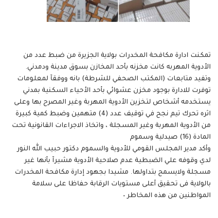
تمكنت ادارة مكافحة المخدرات بولاية الجزيرة من ضبط عدد من
الأدوية المهربه كانت مخزنه بأحد المخازن بسوق مدينة ودمدني.
وتفيد متابعات (المكتب الصحفي للشرطة) بانه ووفقآ لمعلومات
توفرت للادارة بوجود مخزن عشوائي بأحد الأحياء السكنية بمدني
يستخدمه أشخاص لتخزين الأدوية المهربة وغير المصرح بها وعلى
اثره تحرك تيم نجح في توقيف عدد (4) متهمين وضبط كمية كبيرة
من الأدوية المهربة وغير المسجلة ، واتخاذ الاجراءات القانونية تحت
المادة (16) صيدلية وسموم
وأكد مدير المجلس القومي للأدوية والسموم دكتور حبيب الله النور
لدي وقوفه علي الضبطية عدم صلاحية الأدوية مشيرآ بأنها غير
مسجلة ولايسمح بتداولها. مشيدا بجهود إدارة مكافحة المخدرات
بالولاية فى تحقيق أعلى مستويات الرقابة حفاظا على سلامة
المواطنين من هذه المخاطر ٠