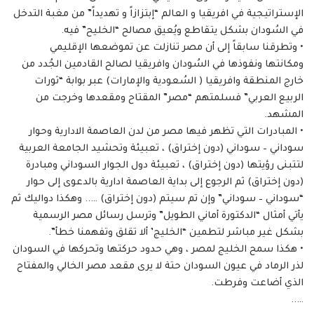
الإستراتيجية في افريقيا و العالم “إبتزازاً و تهديداً” من مغبة التدخل
في السُودان بشكل يتقاطع ويُعيق مصالح “الخليح” فيه.
• وتطرقنا سابقاً إلى أن مصر تنازلت عن تموضعها الإقليمي
ومكانتها ونفوذها في السُودان وافريقيا لصالح القادمين الجُدد من
خارج المنطقة وافريقيا ( السُعودية والإمارات) عبر بوابة “ثورات
الربيع العربي” فسلمتهم “مصر” المقتاح ومقعدها وخرجت من
المشهد.
• المبادرات التي تظهر فيها مصر من لدن العاصمة الادارية وحوار
سوداني – سوداني (دون إختراق) ، تعبيئة وتحشيد الجامعة العربية
لتتبنى رؤيتها (دون إختراق) ، تعبيئة دول الجوار السوداني ومبادرة
(دون إختراق) ثم الرجوع إلى بداية العاصمة ادارية بالدعوى إلى حوار
“سوداني – سوداني” وإن تم سيتم (دون إختراق) ….. وهكذا دواليك ثم
يأتي أمثال “الدكتورة أماني الطويل” وترسل رسائل مصر الرسمية
بشكل غير مباشر لتطمين “الخليج’ ألا تقلق وتفهمنا خطأ”.
• هكذا سمح الخليج لمصر ، وهي حدود حركتها وتحركها في السودان
لذر الرماد في عيون السودان حتة لا يرى مقعد مصر الخالي والمفتاح
الذي أضاعت وفرطت.
…..