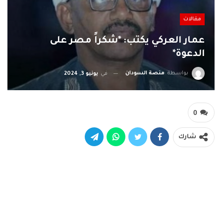
مقالات
عمار العركي يكتب: *شكراً مصر على
الدعوة*
بواسطة
منصة السودان
في
يونيو 3, 2024
0
شارك