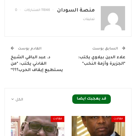
منصة السودان
11846 المشاركات
0
تعليقات
السابق بوست
القادم بوست
علاء الدين بيلاوي يكتب:
د. عبد الباقي الشيخ
*الجزيرة وأزمة النخب*
الفادني يكتب: *من
يستطيع إيقاف الحرب؟؟؟*
قد يعجبك ايضا
الكل
مقالات
مقالات