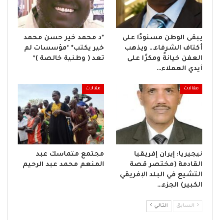
يبقى الوطن مسنودًا على
*د محمد خير حسن محمد
أكتاف الشرفاء… ويذهب
خير يكتب* *مؤسسات لم
العفن خيانةً ومكرًا على
تعد ( وطنية خالصة )*
أيدي العملاء…
مقالات
مقالات
نيجيريا: إيران إفريقيا
مجتمع متماسك عبد
القادمة (مختصر قصة
المنعم محمد عبد الرحيم
التشيع في البلد الإفريقي
الكبير) الجزء…
السابق
التالي