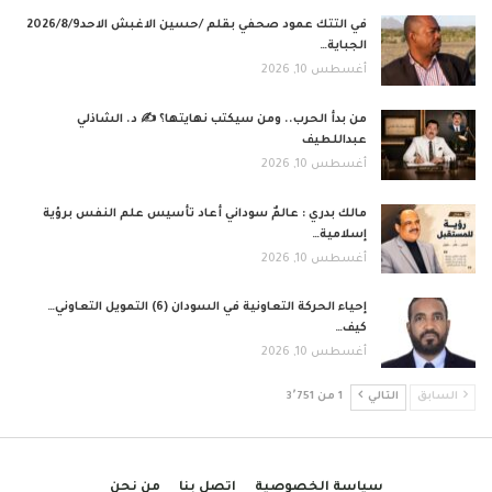
في التتك عمود صحفي بقلم /حسين الاغبش الاحد2026/8/9
الجباية…
أغسطس 10, 2026
من بدأ الحرب.. ومن سيكتب نهايتها؟ ✍️ د. الشاذلي
عبداللطيف
أغسطس 10, 2026
مالك بدري : عالمٌ سوداني أعاد تأسيس علم النفس برؤية
إسلامية…
أغسطس 10, 2026
إحياء الحركة التعاونية في السودان (6) التمويل التعاوني…
كيف…
أغسطس 10, 2026
السابق
التالي
1 من 3٬751
سياسة الخصوصية
اتصل بنا
من نحن