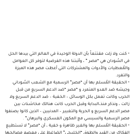
• كنت ولا زلت مقتتعاً بأن الدولة الوحيدة في العالم التي بيدها الحل
في السُودان هي “مصر ” ، وأثبتنا هذه الفرضية لتوفر كل العوامل
والمُعطيات والأدوات والمشتركات التي أعطت مصر هذه الميزة
والتفرد.
• الحقيقة المُسلم بها أن “مصر” الرسمية مع الشعب السُوداني
وجيشه ضد العدو المتمرد و “مصر “ضد الدعم السريع من قبل
الحرب وكانت تعمل بكل الوسائل – الخفية – ضد الدعم السريع ولا
زالت ، ونذكر منذ،البداية وقبل الحرب كانت هنالك مخاشنات بين
مصر الدعم السريع و الحرية والتغيير – المدنيين – الذين كانوا يصنفوا
مصر الرسمية والسيسي مع المكون الغسكري والبرهان” .
• الحقيقة المُسلم بها والغير ظاهرة و خفية ، أن “مصر” لا تستطيع
الفكاك من القيد والطوق “الخليحي” الضاغط على معصم مصالحها