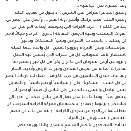
وهذا لعمري ظن الجاهلية …
وصدق الشاعر العراقي علي الشرقي ، إذ يقول في تهذيب القلم
ونصرة العلم (هذب يراعك وأنصر دولة القلم …. وأحمل على الدهر في
جند من الكلم ) …حرب الكرامة التي يخوضها أبطالنا البواسل في
القوات المسلحة وبقية الأجهزة المقاتلة الأخرى .. لم تدع مجالاً لأحد ٍ
كي يتخلف .. فاستباحة ُ الأعراض ونهب ُ الممتلكات وتدمير ُ
المؤسسات وقتل ُ الأبرياء وترويع الآمنين ..كل واحدة منها كفيلة
باستنفار الأمة السودانية كل في محرابه الذي يُحسن فيه التبتل
والزود عن أرض السودان التي ما تزال بكراً من كل خير ومستودعاً
لمدخرات العالم من نفيس المعادن وخيرات الأرض وأطيب الثمار ..
ولما غاب خندق الإعلاميين في حرب الكرامة .. تضاءلت بارقات النصر
في كل كسب .. عسكرياً ..كان أو سياسياً أو دبلوماسياً ..وبالمقابل
فشى الباطل وانتشى دعاته حتى ظن الناس أن كسباً أو نصراً لم
يتحقق بعد ُ ..وهذا ما دعا مدير جهاز الأمن ينادي فيكم أن اغدوا الي
خنادقكم والزموها وجهادوا بالكلمة فإن معركة الكرامة استوفت كل
متطلباتها في الذود عن سودان الكرامة ..وانتم من غاب في خضم
التنافس والتسابق في نيل المراد ..
فيا أيها المجاهدون بالكلم الموشح بالصدق والباذلون مدادكم