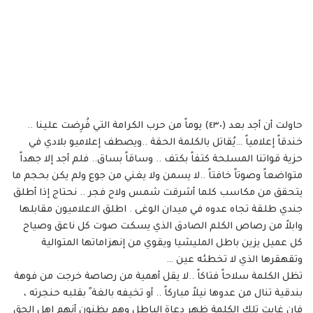
حاولت أن أجد بعد (٤٣٠) يوماً من حرب الكرامة التي فُرِضت علينا ..
خندقاً إعلامياً …يُقاتل بالكلمة الحقة ..ويصطف إعلاميو بلادي في
حزية قواتنا المسلحة كتفاً بكتف .. وساقاً بساق.. فلم أجد إلا جهداً
متواضعاً وصوتاً خافتاً ..لا يسمن ولا يغني من جوع ولم يكن بحجم ما
يتحقق من مكاسب كلما أشرقت شمس ولاح فجر .. نحتاج إذا أطلق
جندي طلقة تجاه عدوه في ميدان الوغى . اطلق الاعلاميون مقابلها
وابلاً من رصاص الكلم الصادق الذي يسكت صوت كل ناعق وصياح
كل عميل يزين باطل المليشيا ويقوي من إنهزاماتها المتوالية
وتقهقرها الذي لا تخطئه عين …
تظل الكلمة سلاحاً فتاكاً ..لا يقل أهمية من رصاصة خرجت من فوهة
بندقية تنال من عدوها نيلاً مباركاً .. أو تخيفه بالغة ً بقلبه حنجرته ،
فإن غابت تلك الكلمة ظهر دعاة الباطل وهم يظنون أنهم اهل الحق