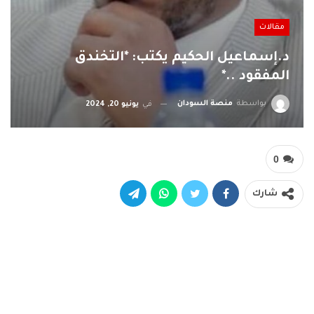
مقالات
د.إسماعيل الحكيم يكتب: *التخندق
المفقود ..*
بواسطة
منصة السودان
في
يونيو 20, 2024
0
شارك