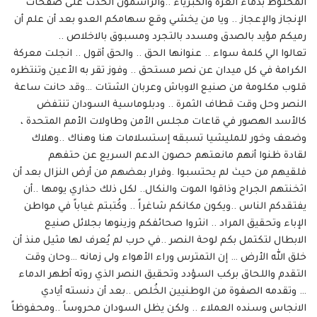
المخلوط بدماء العزة والكبرياء ..والراسمون الحدث على صفحات
الإنجاز والإعجاز .. ويا من يخشي وقع سهامكم العدو بعد أن علم أن
رميكم مؤيد بالصدق ومسدد بالتجرد ومسبوق بالاخلاص ..
تعالوا الي كلمة سواء .. عنوانها الحق .. والحق أقول .. انجلت معركة
الكرامة في كل ميدان عن نصر مستحق .. وفوز تقر به الأعين وتنتظره
قلوب مكلومة من صنيع الاوباش وعربان الشتات …وقد حانت ساعة
النصر وحل وقت قطاف الثمرة .. ودبلوماسية السودان تنتفض
كالأسد الهصور في قاعات مجلس الأمن وطاولات الأمم المتحدة ،
وضعف وخور للمليشيا تسبقه إستسلامات هنا وهناك ..وهلاك
لقادة ظنوا أنهم مانعتهم حصون الدعم السريع عن حتفهم
فلقيهم من حيث لم يحتسبوا .وفرار بعضهم من أرض النزال بعد أن
اثخنتهم الجراح وذاقوا الموت والنكال.. لكل ذلك حذاري يومها ..أن
يفتقدكم الناس ..ويكون مكانكم شاغراً .. وكُتبتم غياباً في مواطن
الإباء وتحقيق المراد .. انثروا صحائفكم وزينوها بجلائل صنيع
الابطال لتكتمل بكم لوحة النصر ..في حرب لم يُعرف لها مثيل منذ أن
خلق الله الأرض … إن التمترس وراء الأهواء ولى زمانه …وحان وقت
التقدم واللحاق بركب السؤدد وتحقيق النصر الذي روته أطهر الدماء
… وتقدمه الصفوة من الوطنيين الخُلص ..بعد أن دنسته أيادي
الانجاس وسنده العملاء .. ولكن يظل السودان محروساً ..ومحفوظاً