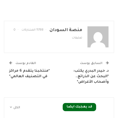
منصة السودان
11788 المشاركات
0
تعليقات
السابق بوست
القادم بوست
د. حيدر البدري يكتب:
*منتخبنا يتقدم 6 مراكز
*البحث عن الذرائع..
في التصنيف العالمي*
وأصحاب الأغراض*
قد يعجبك ايضا
الكل