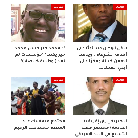
مقالات
مقالات
يبقى الوطن مسنودًا على
*د محمد خير حسن محمد
أكتاف الشرفاء… ويذهب
خير يكتب* *مؤسسات لم
العفن خيانةً ومكرًا على
تعد ( وطنية خالصة )*
أيدي العملاء…
مقالات
مقالات
نيجيريا: إيران إفريقيا
مجتمع متماسك عبد
القادمة (مختصر قصة
المنعم محمد عبد الرحيم
التشيع في البلد الإفريقي