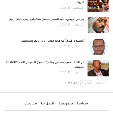
كبرياء…
أغسطس 10, 2026
وبرغم التوقع.. عبد المعز حسين مكابرابي جون بايدن …بين…
أغسطس 10, 2026
ألسنة وأقلام أهو فجر جديد .. ؟ د. بابكر إسماعيل
أغسطس 10, 2026
في التتك عمود صحفي بقلم /حسين الاغبش الاحد2026/8/9
الجباية…
أغسطس 10, 2026
السابق
التالي
1 من 3٬752
سياسة الخصوصية
اتصل بنا
من نحن