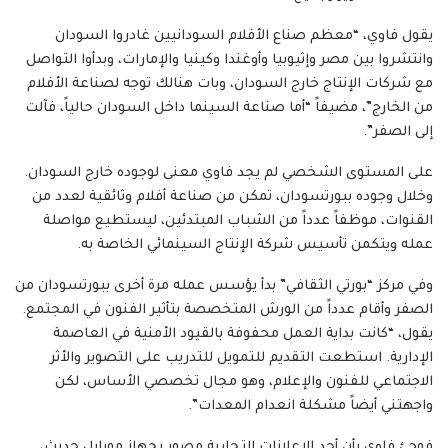
يقول فاوي، “معظم صناع الأفلام السودانيين غادروا السودان
وانتشروا بين مصر وإثيوبيا وأوغندا وكينيا والإمارات، وبدأوا التواصل
مع شركات الإنتاج خارج السودان، وبات هنالك توجه لصناعة الأفلام
من الخارج”، مضيفاً “أما صناعة السينما داخل السودان حالياً، فآلت
إلى الصفر”.
على المستوى الشخصي لم يجد فاوي معنى لوجوده خارج السودان.
وخلال وجوده ببورتسودان، تمكن من صناعة أفلام وثائقية لعدد من
القنوات، موظفاً عدداً من الشباب المبتدئين، ليستطيع مواصلة
عمله ويتكمن تأسيس شركة الإنتاج السينمائي الخاصة به.
وفي مركز “بورتي الثقافي” بدأ يؤسس عمله مرة أخرى ببورتسودان من
الصفر وأقام عدداً من الورش المتخصصة بتأثير الفنون في المجتمع.
يقول، “كانت بداية العمل محفوفة بالقيود الأمنية في العاصمة
الإدارية. استطعت التقديم للتمويل للتدريب على التصوير والأثر
الاجتماعي للفنون والإعلام، وهو مجال تخصصي الأساس، لكن
واجهتني أيضاً مشكلة انعدام المعدات”.
فوجئ فاوي بأن أحد الإعلانات التجارية مصور بجهاز موبايل حديث،