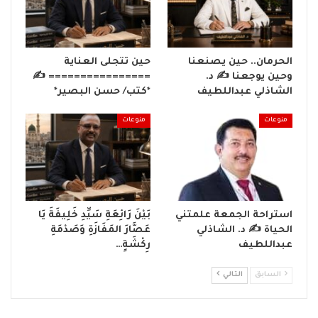
الحرمان.. حين يصنعنا
حين تتجلى العناية
وحين يوجعنا ✍️ د.
================ ✍️
الشاذلي عبداللطيف
*كتب/ حسن البصير*
منوعات
منوعات
استراحة الجمعة علمتني
بَيْنَ رَائِعَةِ سَيِّدِ خَلِيفَةَ يَا
الحياة ✍️ د. الشاذلي
عَصَّارَ المَفَازَةِ وَصَدْمَةِ
عبداللطيف
رِكْشَةٍ…
السابق
التالي