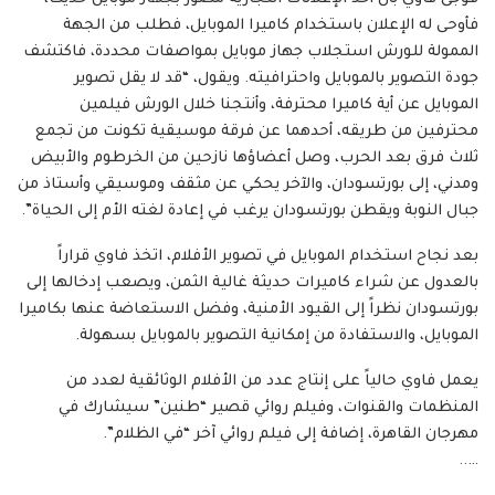
فأوحى له الإعلان باستخدام كاميرا الموبايل، فطلب من الجهة
الممولة للورش استجلاب جهاز موبايل بمواصفات محددة، فاكتشف
جودة التصوير بالموبايل واحترافيته. ويقول، “قد لا يقل تصوير
الموبايل عن أية كاميرا محترفة، وأنتجنا خلال الورش فيلمين
محترفين من طريقه، أحدهما عن فرقة موسيقية تكونت من تجمع
ثلاث فرق بعد الحرب، وصل أعضاؤها نازحين من الخرطوم والأبيض
ومدني، إلى بورتسودان، والآخر يحكي عن مثقف وموسيقي وأستاذ من
جبال النوبة ويقطن بورتسودان يرغب في إعادة لغته الأم إلى الحياة”.
بعد نجاح استخدام الموبايل في تصوير الأفلام، اتخذ فاوي قراراً
بالعدول عن شراء كاميرات حديثة غالية الثمن، ويصعب إدخالها إلى
بورتسودان نظراً إلى القيود الأمنية، وفضل الاستعاضة عنها بكاميرا
الموبايل، والاستفادة من إمكانية التصوير بالموبايل بسهولة.
يعمل فاوي حالياً على إنتاج عدد من الأفلام الوثائقية لعدد من
المنظمات والقنوات، وفيلم روائي قصير “طنين” سيشارك في
مهرجان القاهرة، إضافة إلى فيلم روائي آخر “في الظلام”.
…..