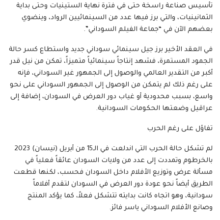
تأسيس صناعة راسخة حتى في فترة نهاية الستينيات وحتى بداية
الثمانينيات، والتي برز فيها عدد من السينمائيين الرواد، وينضوي
بعضهم الآن في “جماعة الفيلم السوداني”.
في العقد الأخير برز جيل سينمائي سوداني جديد واستطاع كسر حالة
الجمود المستمرة، فشهد إنتاجاً سينمائياً متميزاً، تمكن من نيل قدر
أكبر من التقدير العالمي والوصول إلى الجمهور غير السوداني، فإنه
على رغم ذلك لم يتمكن من الوصول إلى الجمهور السوداني على نحو
واسع، بسبب محدودية أو غياب دور العرض في السودان، إضافة إلى
عراقيل وضعتها الحكومات السودانية.
تفاؤل على رغم الحرب
لم تشكل حالة الحرب التي اندلعت في الـ15 من أبريل (نيسان) 2023
بالخرطوم وتمددت إلى عدد من ولايات السودان عائقاً فعلياً في
مسألة عرض وتوزيع الأفلام داخل السودان فحسب، لكنها قطعت
الطريق أيضاً نحو عودة دور العرض في السودان لتقدم أفلاماً
سودانية، وهو اتجاه كانت بدايته تتشكل فعلاً، كما يؤكد المنتج
وصانع الأفلام السوداني ياسر فائز.