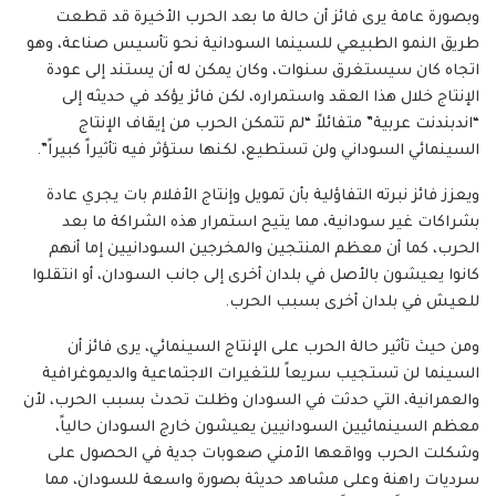
وبصورة عامة يرى فائز أن حالة ما بعد الحرب الأخيرة قد قطعت
طريق النمو الطبيعي للسينما السودانية نحو تأسيس صناعة، وهو
اتجاه كان سيستغرق سنوات، وكان يمكن له أن يستند إلى عودة
الإنتاج خلال هذا العقد واستمراره، لكن فائز يؤكد في حديثه إلى
“اندبندنت عربية” متفائلاً “لم تتمكن الحرب من إيقاف الإنتاج
السينمائي السوداني ولن تستطيع، لكنها ستؤثر فيه تأثيراً كبيراً”.
ويعزز فائز نبرته التفاؤلية بأن تمويل وإنتاج الأفلام بات يجري عادة
بشراكات غير سودانية، مما يتيح استمرار هذه الشراكة ما بعد
الحرب، كما أن معظم المنتجين والمخرجين السودانيين إما أنهم
كانوا يعيشون بالأصل في بلدان أخرى إلى جانب السودان، أو انتقلوا
للعيش في بلدان أخرى بسبب الحرب.
ومن حيث تأثير حالة الحرب على الإنتاج السينمائي، يرى فائز أن
السينما لن تستجيب سريعاً للتغيرات الاجتماعية والديموغرافية
والعمرانية، التي حدثت في السودان وظلت تحدث بسبب الحرب، لأن
معظم السينمائيين السودانيين يعيشون خارج السودان حالياً،
وشكلت الحرب وواقعها الأمني صعوبات جدية في الحصول على
سرديات راهنة وعلى مشاهد حديثة بصورة واسعة للسودان، مما