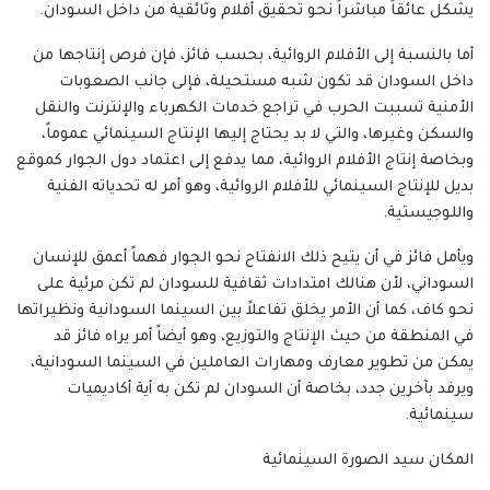
يشكل عائقاً مباشراً نحو تحقيق أفلام وثائقية من داخل السودان.
أما بالنسبة إلى الأفلام الروائية، بحسب فائز، فإن فرص إنتاجها من
داخل السودان قد تكون شبه مستحيلة، فإلى جانب الصعوبات
الأمنية تسببت الحرب في تراجع خدمات الكهرباء والإنترنت والنقل
والسكن وغيرها، والتي لا بد يحتاج إليها الإنتاج السينمائي عموماً،
وبخاصة إنتاج الأفلام الروائية، مما يدفع إلى اعتماد دول الجوار كموقع
بديل للإنتاج السينمائي للأفلام الروائية، وهو أمر له تحدياته الفنية
واللوجيستية.
ويأمل فائز في أن يتيح ذلك الانفتاح نحو الجوار فهماً أعمق للإنسان
السوداني، لأن هنالك امتدادات ثقافية للسودان لم تكن مرئية على
نحو كاف، كما أن الأمر يخلق تفاعلاً بين السينما السودانية ونظيراتها
في المنطقة من حيث الإنتاج والتوزيع، وهو أيضاً أمر يراه فائز قد
يمكن من تطوير معارف ومهارات العاملين في السينما السودانية،
ويرفد بآخرين جدد، بخاصة أن السودان لم تكن به أية أكاديميات
سينمائية.
المكان سيد الصورة السينمائية