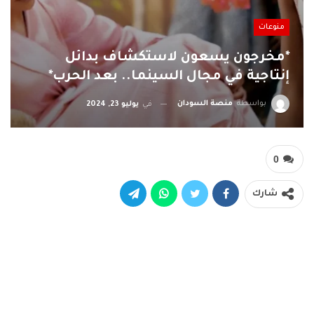
منوعات
*مخرجون يسعون لاستكشاف بدائل
إنتاجية في مجال السينما.. بعد الحرب*
بواسطة
منصة السودان
في
يوليو 23, 2024
0
شارك