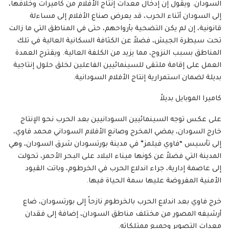
السودان. ويقول إن إدخال معدات إنتاج الأفلام من كاميرات وخلافها،
إلى السودان أثناء الحرب، قد يعرض صناع الأفلام إلى مساءلة
قانونية، إن لم يكن التضحية بأرواحهم، حتى في المناطق التي ما زالت
تحت سيطرة الجيش، فضلاً عن الكثافة السكانية العالية في تلك
المناطق بسبب النزوح، مما يزيد من الكلفة العالية. ويقترح العمدة
العمل على إقامة ملتقى للسينمائيين الفاعلين لخلق حلول إنتاجية
بديلة لضمان استمرارية إنتاج الأفلام السودانية.
كاميرا الموبايل بديلاً
على عكس توجه السينمائيين السودانيين بعد الحرب نحو الإنتاج
خارج السودان، يمضي المخرج وصانع الأفلام السوداني محمد فاوي،
إلى تأسيس “فاوي فيلمز” في مدينة بورتسودان شرق السودان، وهي
المدينة التي فضلاً عن كونها ميناء البلاد على البحر الأحمر، تحولت
إلى عاصمة إدارية، جراء اندلاع الحرب في الخرطوم، وباتت القيود
الأمنية المفروضة عليها سمة الحياة فيها.
خرج فاوي بعد اندلاع الحرب بالخرطوم نازحاً إلى بورتسودان، ضاع
أرشيفه المصور من مختلف مناطق السودان، إضافة إلى فقدان
معدات التصوير وجميع ممتلكاته.