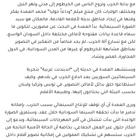
مع بداية الحرب ونزوح الناس من الخرطوم إلى مدني ونهر النيل
ومختلف الولايات كان منتج فيلم “وداعاً جوليا” محمد العمدة يفكر
وقتها في إيجاد مناطق بديلة لأفلامه القادمة، فالمكان هو سيد
الصورة السينمائية. بدأ العمدة في البحث عن مصورين، لتكوين ما
سماه قاعدة بيانات مفتوحة لأماكن مختلفة داخل السودان الواسع،
لكن مع تسارع آلة الحرب، لم يجد مناصاً من التفكير في التصوير
بمناطق مشابهة للخرطوم أو غيرها من المدن السودانية، في الدول
المجاورة، كمصر وتشاد.
ويستشهد العمدة في حديثه إلى “اندبندنت عربية” بتجربة
السينمائيين السوريين بعد اندلاع الحرب في بلادهم، وكيف
استطاعوا خلق بدائل لأماكن التصوير، في تونس وتركيا ولبنان
بحسب البيئة التي يحتاجون إليها، وطبيعة الأفلام.
ويرى العمدة أن أي توقف للإنتاج السينمائي بسبب الحرب، بإمكانه
تدمير ما بدأت تحققه السينما السودانية خلال عقد، وستمزق الصورة
الواعدة التي بدأت تتشكل في أكبر المهرجانات السينمائية، ويدعو إلى
ابتكار حلول عبر العمل الجماعي، بخاصة أن الحالة الأمنية الناتجة من
الحرب ستسهم في تشكيك الممولين في إمكانية تصوير أفلام داخل