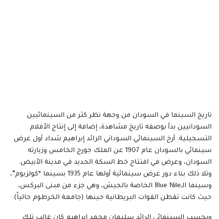
تاريخ السينما في السودان من وجهة نظر كثر من السينمائيين
السودانيين بدأ بوصفه تاريخ مشاهدة، إضافة إلى إنتاج الأفلام
التسجيلية. أرخ السينمائي السوداني الرائد إبراهيم شداد أول عرض
سينمائي بالسودان عام 1907 عن الملك جورج الخامس وزيارته
السودان، وعرض في افتتاح خط السكة الحديد في مدينة الأبيض.
وتلا ذلك بناء دور عرض سينمائية أولها عام 1935 بسينما “كولزيوم”،
وسينما الـBlue Nile الخاصة بالجيش، وهي جزء من مبنى البركس،
حيث كانت تقطن القوات البريطانية حينها (جامعة الخرطوم حالياً).
وبحسب السينمائي الرائد سليمان محمد إبراهيم كان غالب تلك