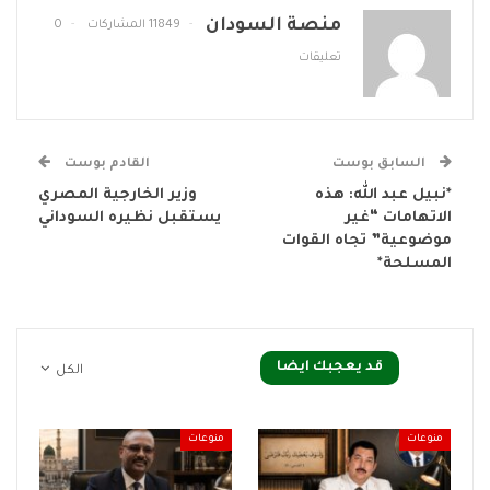
منصة السودان
11849 المشاركات
0
تعليقات
السابق بوست
القادم بوست
*نبيل عبد الله: هذه
وزير الخارجية المصري
الاتهامات “غير
يستقبل نظيره السوداني
موضوعية” تجاه القوات
المسلحة*
قد يعجبك ايضا
الكل
منوعات
منوعات