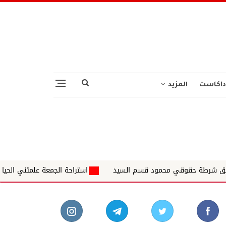
داكاست
المزيد
 قسم السيد
استراحة الجمعة علمتني الحياة ✍️ د. الشاذلي عبداللط