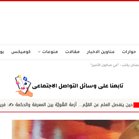
حوارات
عناوين الاخبار
مقالات
منوعات
كوميكس
بو
نان يكتب : *في صالون الأمير*
لقيَّم… أزمة الهُويَّة بين المعرفة والحكمة ✍️: فريق شرطة حقوقي محمود