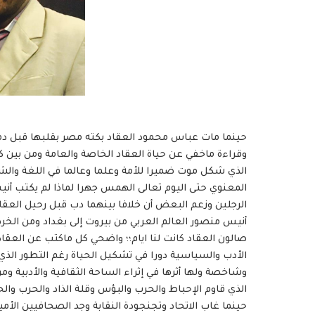
حينما مات عباس محمود العقاد بكته مصر بقلبها قبل دمو
وقراءة ماخفي عن حياة العقاد الخاصة والعامة ومن بين
الذي شكل موت ضميرا للأمة وعلما وعالما في اللغة والش
المعنوي حتى اليوم تعالى الهمس جهرا لماذا لم يكتب 
الرجلين وزعم البعض أن خلافا بينهما دب قبل رحيل العقا
أنيس منصور العالم العربي من بيروت إلى بغداد ومن الخ
صالون العقاد كانت لنا ايام؛؛ واضحي كل ماكتب عن العق
الأدب والسياسية دورا في تشكيل الحياة رغم التطور الذ
وشاخصة ولها أثرها في إثراء الساحة الثقافية والأدبية و
الذي قاوم الإحباط والحرب والبؤس وقلة الذاد والحرب وال
حينما غاب الاتحاد وتجنجودة النقابة وجد الصحافيين الأ