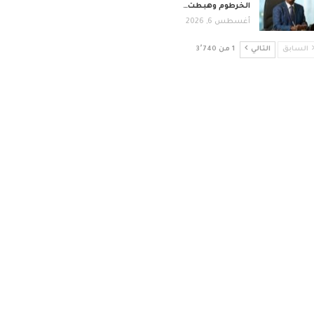
الخرطوم وهبطت…
أغسطس 6, 2026
السابق
التالي
1 من 3٬740