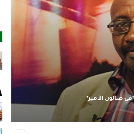
في صالون الأمير*