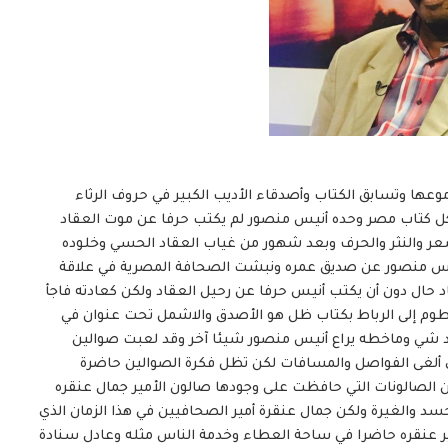
عها وتسابق الكتاب وأصدقاء الأديب الكبير في حروف الرثاء
 كل كتاب مصر وحده أنيس منصور لم يكتب حرفا عن موت العقاد
عر والنثر والحرف وبعد شهور من غياب العقاد الحسي وخلوده
أنيس منصور عن صديق عمره ونبشت الصحافة المصرية في علاقة
د حال دون أن يكتب أنيس حرفا عن رحيل العقاد ولكن كعادته فاجأ
رطوم إلى الرباط بكتاب ظل هو الأصدق والاشمل تحت عنوان في
اد شي وماخطه يراع أنيس منصور شيئا آخر وقد لعبت صوالين
ي ألغى الفواصل والمسافات لكن تظل فكرة الصوالين حاضرة
من الصالونات التي حافظت على وجودها صالون الأمير جمال عنقره
حسد والغيرة ولكن جمال عنقرة أمير الصحافيين في هذا الزمان الذي
مير عنقره حاضرا في ساحة العطاء وخدمة الناس مثله وعادل سنادة