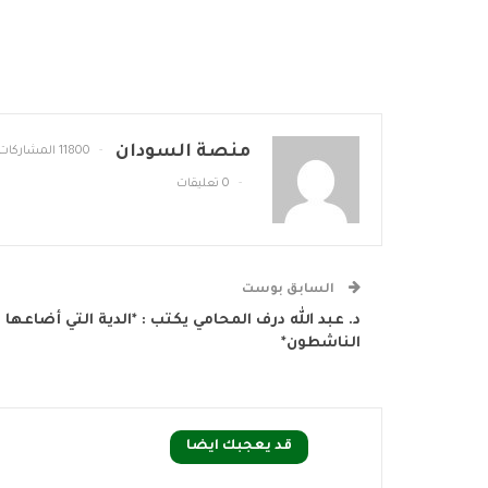
منصة السودان
11800 المشاركات
0 تعليقات
السابق بوست
د. عبد الله درف المحامي يكتب : *الدية التي أضاعها
الناشطون*
قد يعجبك ايضا