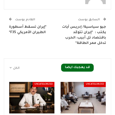
السابق بوست
القادم بوست
جيو سياسية/ إدريس آيات
*إيران تسقط أسطورة
يكتب : *إيران تتوعّد
الطيران الأمريكي F35*
باقتصاد تل أبيب: الحرب
تدخل ممر الطاقة*
قد يعجبك ايضا
الكل
UNCATEGORIZED
UNCATEGORIZED