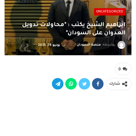
UNCATEGORIZED
ابراهيم الشيخ يكتب : *محاولات تدويل
العدوان على السودان*
بواسطة
منصة السودان
في
يونيو 14, 2025
0
شارك