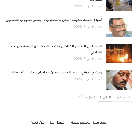
لتعزيز…
أغسطس 6, 2026
أمواج ناعمة حكومة الظل بالمقلوب د. ياسر محجوب الحسين
أغسطس 6, 2026
المسلمي البشير الكباشي يكتب : البحث عن المهندس عبد
العاطي…
أغسطس 6, 2026
وبرغم التوقع.. عبد المعز حسين مكابرابي يكتب… *أضغاث…
أغسطس 6, 2026
السابق
التالي
1 من 3٬737
سياسة الخصوصية
اتصل بنا
من نحن