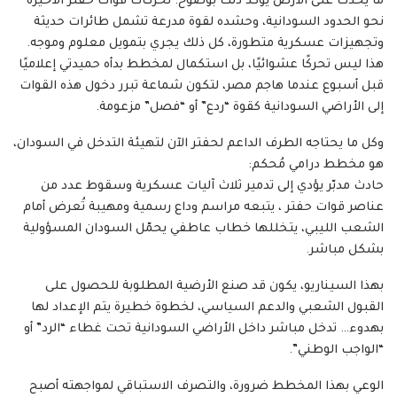
ما يحدث على الأرض يؤكد ذلك بوضوح: تحركات قوات حفتر الأخيرة
نحو الحدود السودانية، وحشده لقوة مدرعة تشمل طائرات حديثة
وتجهيزات عسكرية متطورة، كل ذلك يجري بتمويل معلوم وموجه.
هذا ليس تحركًا عشوائيًا، بل استكمال لمخطط بدأه حميدتي إعلاميًا
قبل أسبوع عندما هاجم مصر، لتكون شماعة تبرر دخول هذه القوات
إلى الأراضي السودانية كقوة “ردع” أو “فصل” مزعومة.
وكل ما يحتاجه الطرف الداعم لحفتر الآن لتهيئة التدخل في السودان،
هو مخطط درامي مُحكم:
حادث مدبّر يؤدي إلى تدمير ثلاث آليات عسكرية وسقوط عدد من
عناصر قوات حفتر ، يتبعه مراسم وداع رسمية ومهيبة تُعرض أمام
الشعب الليبي، يتخللها خطاب عاطفي يحمّل السودان المسؤولية
بشكل مباشر.
بهذا السيناريو، يكون قد صنع الأرضية المطلوبة للحصول على
القبول الشعبي والدعم السياسي، لخطوة خطيرة يتم الإعداد لها
بهدوء… تدخل مباشر داخل الأراضي السودانية تحت غطاء “الرد” أو
“الواجب الوطني”.
الوعي بهذا المخطط ضرورة، والتصرف الاستباقي لمواجهته أصبح