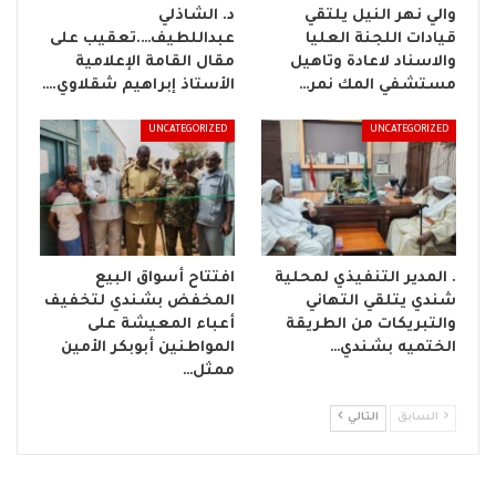
والي نهر النيل يلتقي
د. الشاذلي
قيادات اللجنة العليا
عبداللطيف….تعقيب على
والاسناد لاعادة وتاهيل
مقال القامة الإعلامية
مستشفي المك نمر…
الأستاذ إبراهيم شقلاوي.…
UNCATEGORIZED
UNCATEGORIZED
. المدير التنفيذي لمحلية
افتتاح أسواق البيع
شندي يتلقي التهاني
المخفض بشندي لتخفيف
والتبريكات من الطريقة
أعباء المعيشة على
الختميه بشندي…
المواطنين أبوبكر الأمين
ممثل…
السابق
التالي