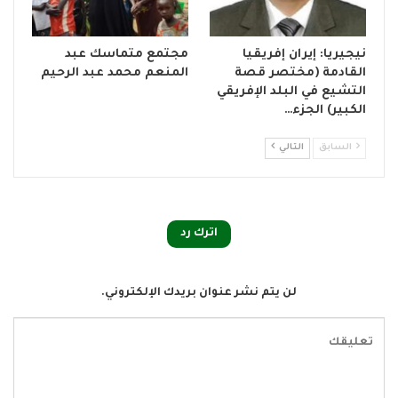
نيجيريا: إيران إفريقيا
مجتمع متماسك عبد
القادمة (مختصر قصة
المنعم محمد عبد الرحيم
التشيع في البلد الإفريقي
الكبير) الجزء…
السابق
التالي
اترك رد
لن يتم نشر عنوان بريدك الإلكتروني.