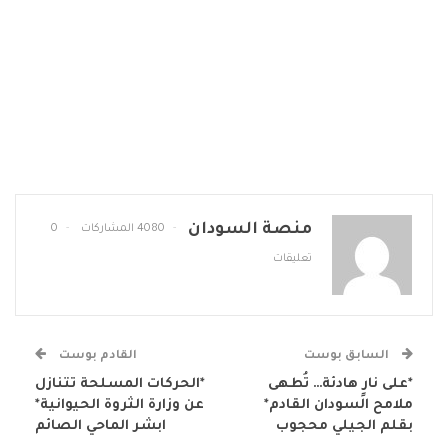
منصة السودان
4080 المشاركات
0
تعليقات
السابق بوست
القادم بوست
*على نارٍ هادئة… تُطهى
*الحركات المسلحة تتنازل
ملامح السودان القادم*
عن وزارة الثروة الحيوانية*
بقلم الجيلي محجوب
ابشر الماحي الصائم