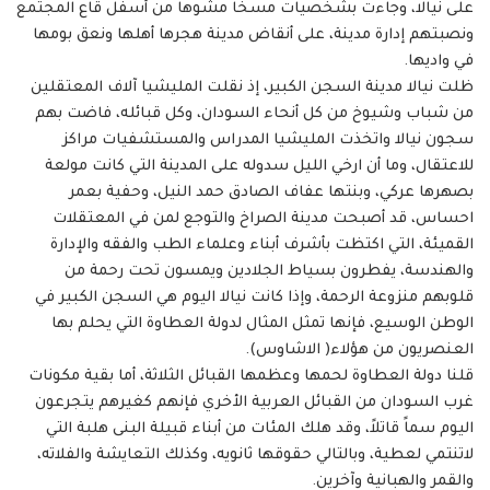
على نيالا، وجاءت بشخصيات مسخاً مشوهاً من أسفل قاع المجتمع
ونصبتهم إدارة مدينة، على أنقاض مدينة هجرها أهلها ونعق بومها
في واديها.
ظلت نيالا مدينة السجن الكبير، إذ نقلت المليشيا آلاف المعتقلين
من شباب وشيوخ من كل أنحاء السودان، وكل قبائله، فاضت بهم
سجون نيالا واتخذت المليشيا المدراس والمستشفيات مراكز
للاعتقال، وما أن ارخي الليل سدوله على المدينة التي كانت مولعة
بصهرها عركي، وبنتها عفاف الصادق حمد النيل، وحفية بعمر
احساس، قد أصبحت مدينة الصراخ والتوجع لمن في المعتقلات
القميئة، التي اكتظت بأشرف أبناء وعلماء الطب والفقه والإدارة
والهندسة، يفطرون بسياط الجلادين ويمسون تحت رحمة من
قلوبهم منزوعة الرحمة، وإذا كانت نيالا اليوم هي السجن الكبير في
الوطن الوسيع، فإنها تمثل المثال لدولة العطاوة التي يحلم بها
العنصريون من هؤلاء( الاشاوس).
قلنا دولة العطاوة لحمها وعظمها القبائل الثلاثة، أما بقية مكونات
غرب السودان من القبائل العربية الأخري فإنهم كغيرهم يتجرعون
اليوم سماً قاتلاً، وقد هلك المئات من أبناء قبيلة البنى هلبة التي
لاتنتمي لعطية، وبالتالي حقوقها ثانويه، وكذلك التعايشة والفلاته،
والقمر والهبانية وآخرين.