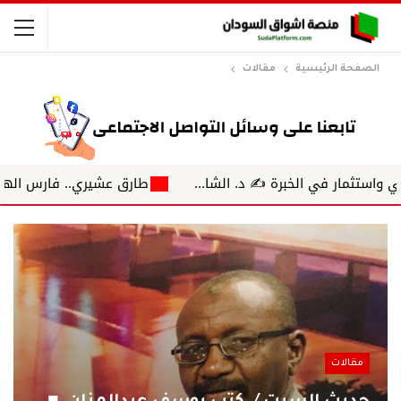
الصفحة الرئيسية
مقالات
برة ✍️ د. الشا...
طارق عشيري.. فارس الهمسة حين دوى صو
مقالات