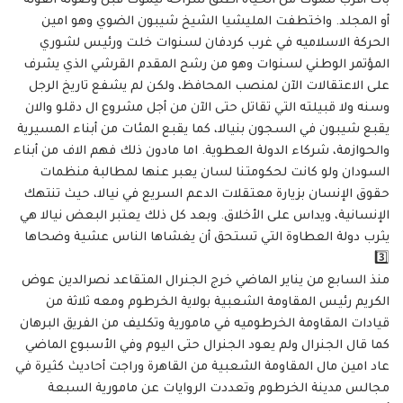
بات أقرب للموت من الحياة أطلق سراحه ليموت قبل وصوله الفوله
أو المجلد. واختطفت المليشيا الشيخ شيبون الضوي وهو امين
الحركة الاسلاميه في غرب كردفان لسنوات خلت ورئيس لشوري
المؤتمر الوطني لسنوات وهو من رشح المقدم القرشي الذي يشرف
على الاعتقالات الآن لمنصب المحافظ، ولكن لم يشفع تاريخ الرجل
وسنه ولا قبيلته التي تقاتل حتى الآن من أجل مشروع ال دقلو والان
يقبع شيبون في السجون بنيالا، كما يقبع المئات من أبناء المسيرية
والحوازمة، شركاء الدولة العطوية. اما مادون ذلك فهم الاف من أبناء
السودان ولو كانت لحكومتنا لسان يعبر عنها لمطالبة منظمات
حقوق الإنسان بزيارة معتقلات الدعم السريع في نيالا، حيث تنتهك
الإنسانية، ويداس على الأخلاق. وبعد كل ذلك يعتبر البعض نيالا هي
يثرب دولة العطاوة التي تستحق أن يغشاها الناس عشية وضحاها
3️⃣
منذ السابع من يناير الماضي خرج الجنرال المتقاعد نصرالدين عوض
الكريم رئيس المقاومة الشعبية بولاية الخرطوم ومعه ثلاثة من
قيادات المقاومة الخرطوميه في مامورية وتكليف من الفريق البرهان
كما قال الجنرال ولم يعود الجنرال حتى اليوم وفي الأسبوع الماضي
عاد امين مال المقاومة الشعبية من القاهرة وراجت أحاديث كثيرة في
مجالس مدينة الخرطوم وتعددت الروايات عن مامورية السبعة