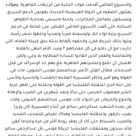
والاسبوع الماضي أقدمت قوات النخبة من الرزيقات الماهرية، وهؤلاء
يمثلون الصفوة في الدولة القريشية الجديدة، يقودون الدعم السريع،
ويمسكون بمفاصل المخابرات، ولجنة مايسمى بمحاربة الظواهر
السالبة، التي ألقت الأسبوع الماضي القبض على ضابط في الدعم
السريع برتبة لواء خلا، واوسعته ضرباً وتعذيباً وحلقوا شعر رأسه،
وبثوا بذلك شريط قمئ، ولاحقوه بألفاظ بذيئة بحق قبيلة الفلاته، التي
حاربت مع ال دقلو في كل معاركهم !! وليت الأمر انتهى بالفلاته
والتعايشه والقمر الذين انقادوا للسادة العطاوة بلا وعي، ولكن
طغيان ال دقلو وعشيرتهم الماهرية بلغ بهم حد الإسراف في قتل
السجناء، فطال القتل الأمير عبدالمنعم موسى الشوين، مات في
الفوله وهو أمير وناظر المسيرية الفلايته (بالغلب) والحسرة والأسى
على ابنه الذي اعتقلته المليشيا من الفوله وحملته على ظهر عربة
تاتشر معصوب العينين حتى نيالا وبعد شهرين من الضرب والإهانة
والجوع والحرمان من الدواء مات موسى عبدالمنعم الشوين، ومات
من بعده الشهيد عبدالرحمن سالم من أبناء المسيرية كان وزيرا
بغرب دارفور، واعتقلته المليشيا وهناك تعرض للتعذيب الشديد
والضرب بالسياط حتى كاد أن يفقد روحة أكثر من مرة وعندما أيقن
قائد سجون ومعتقلات المليشيا حريكة موسى بأن عبدالرحمن سالم