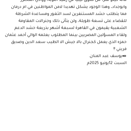
مائة كيلو مترا من سوق ليبيا في رهيد النوبه، ووادي المخنزر
وابوجداد، وهذا الوجود يشكل تهديدا لامن المواطنين في ام درمان
مما يتطلب حشد المستنفرين لسد الثغور ومساعدة الشرطة
للقضاء على تسعة طويلة، ولن يتأتى ذلك وجنرالات المقاومة
الشعبية يقيمون في القاهرة لسبعة أشهر بذريعة حشد الدعم
ولقاء المسؤلين المصريين بينما المطلوب يعلمه الوالي أحمد عثمان
حمزه الذي يعمل كجنرال بالا جيش الا الطيب سعد الدين وصديق
فريني !!
✒️يوسف عبد المنان.
السبت 12يونيو 2025م