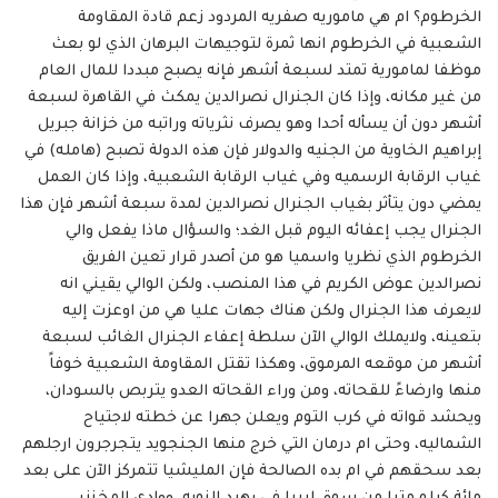
الخرطوم؟ ام هي ماموريه صفريه المردود زعم قادة المقاومة
الشعبية في الخرطوم انها ثمرة لتوجيهات البرهان الذي لو بعث
موظفا لمامورية تمتد لسبعة أشهر فإنه يصبح مبددا للمال العام
من غير مكانه، وإذا كان الجنرال نصرالدين يمكث في القاهرة لسبعة
أشهر دون أن يسأله أحدا وهو يصرف نثرياته وراتبه من خزانة جبريل
إبراهيم الخاوية من الجنيه والدولار فإن هذه الدولة تصبح (هامله) في
غياب الرقابة الرسميه وفي غياب الرقابة الشعبية، وإذا كان العمل
يمضي دون يتأثر بغياب الجنرال نصرالدين لمدة سبعة أشهر فإن هذا
الجنرال يجب إعفائه اليوم قبل الغد؛ والسؤال ماذا يفعل والي
الخرطوم الذي نظريا واسميا هو من أصدر قرار تعين الفريق
نصرالدين عوض الكريم في هذا المنصب، ولكن الوالي يقيني انه
لايعرف هذا الجنرال ولكن هناك جهات عليا هي من اوعزت إليه
بتعينه، ولايملك الوالي الآن سلطة إعفاء الجنرال الغائب لسبعة
أشهر من موقعه المرموق، وهكذا تقتل المقاومة الشعبية خوفاً
منها وارضاءً للقحاته، ومن وراء القحاته العدو يتربص بالسودان،
ويحشد قواته في كرب التوم ويعلن جهرا عن خطته لاجتياح
الشماليه، وحتى ام درمان التي خرج منها الجنجويد يتجرجرون ارجلهم
بعد سحقهم في ام بده الصالحة فإن المليشيا تتمركز الآن على بعد