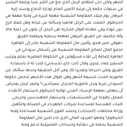
أشهر ولكن حتى لانظلم الرجل الذي بلغ من الكبر عتيا ورفعه البشير
في سنوات حكمه إلى مرتبة الأمين العام لوزارة الدفاع وإسند إليه
البرهان يوم ميلاد المقاومة الشعبية مهمة كبيرة في ولاية مهمة هي
الخرطوم. اتصلت على الرجل هاتفيا وسألته عن غيابه وهل فعلا خرج
دون عودة وفي عهدته أموال ملياريه نفى الرجل أن يكون في ذمته مالا
وأنه بتكليف من الفريق البرهان لمهمة رسميه وبرفقته الفريق
حقوقي منير هجو، وأمين مال المقاومة الشعبية غادر إلى القاهرة
لجمع المال لصالح المقاومة الشعبية من رأسمال سوداني في
القاهرة إضافة إلى لقاء مسؤولين في الحكومة المصريه بعلم وترتيب
السفير عماد عدوى وقال (انت جاي تحسابني) قلت له لا ياسعادة
الفريق ولكن احتراما وتقديرا لك ومن أجل الحقيقة وحدها سألتك عن
ماموريه امتدت لسبعة أشهر وهل طوال هذه الأشهر تتحمل حكومة
السودان نثريه وبدل ماموريه الجنرال نصرالدين؛؟ وكيف لرجل يفترض
أن ينهض بمهمة الإسناد المدني لولايه الخرطوم باستنفار الأطباء
للعمل تطوعا في المستشفيات واستنفار المهندسين وخريجي
كليات الهندسة لمساعدة شركات الكهرباء في الصيانه والتأهيل
وإزالة مخالفات (الجبايات) وحشد القوى الشعبية لمساعدة ولايه
الخرطوم؟ وماهو المردود المالي الذي جاء امين مال المقاومة
الشعبية يحمله في حقائبه وحسابات المصرفية لدعم ولايه