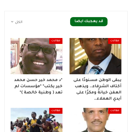
قد يعجبك ايضا
الكل
مقالات
مقالات
يبقى الوطن مسنودًا على
*د محمد خير حسن محمد
أكتاف الشرفاء… ويذهب
خير يكتب* *مؤسسات لم
العفن خيانةً ومكرًا على
تعد ( وطنية خالصة )*
أيدي العملاء…
مقالات
مقالات