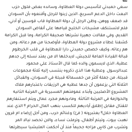
2️⃣
سعي حميدتي لتأسيس دولة العطاوة، وسانده بعض فلول حزب
البعث داخل الدعم السريع، الذين زينوا للرجل وأقنعوه بأن السودان
قد ضعف ووهن، وظن الرجل أن دولة العطاوة قاب قوسين أو أدني،
فلم لاتستنكف مشيخات الخليج قيامها على أنقاض السودان
القديم، وفي مقالات جهيرة نشرتها صحيفة الكرامة، وما قبل الكرامة
كشفنا غطاء مشروع دولة العطاوة، فأوضحنا من هم دعاته، ومن
هم رعاته، وكيف خصص حميدتي دارا للعطاوة في قلب الخرطوم
قبالة القيادة العامة للجيش، لايدخلها الا من يمتد نسله إلى جدهم
عطية، الذي لايسمون والده كما قال الأستاذ علي محمود
عبدالرسول. وعطية هذا الذي ذكروه ينتسب إليه ثلاثة مجموعات
قبيلة، من جملة أكثر من خمسمائة قبيلة في السودان، والقبائل
الثلاثة التي يزعمون أن جدها عطيه هي الرزيقات باعتبارهم ملاك
المشروع الأصليين وأبناء عمومتهم المسيرية في المرتبة الثانيه
والحوازمة في المرتبة الثالثة. ومادونهم مجرد عمال ويتم استنفارهم
للقتال مقابل إطلاق أياديهم للكسب بنهب المال الحرام !! الذي عند
العطاوة حلال!! يعتبرونه ( فئ) وغنائم حرب، ومن أجل إرضاء ام قرون
نهبت بيوت، وتيتم أطفال، وترملت نساء، والان تحصد نيالا المر
وتشرب من كاسٍ مزاجه جحيماً منذ أن أحكمت المليشيا سيطرتها