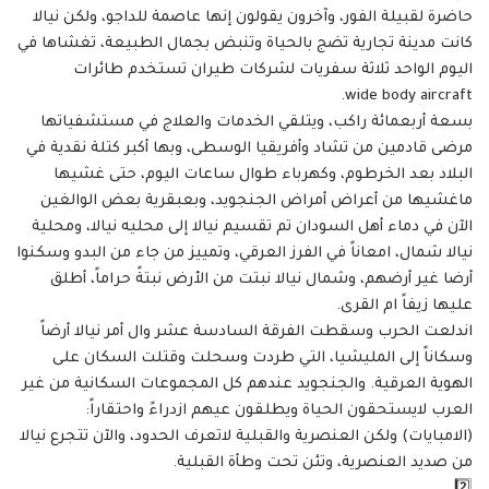
حاضرة لقبيلة الفور، وآخرون يقولون إنها عاصمة للداجو، ولكن نيالا
كانت مدينة تجارية تضج بالحياة وتنبض بجمال الطبيعة، تغشاها في
اليوم الواحد ثلاثة سفريات لشركات طيران تستخدم طائرات
wide body aircraft.
بسعة أربعمائة راكب، ويتلقي الخدمات والعلاج في مستشفياتها
مرضى قادمين من تشاد وأفريقيا الوسطى، وبها أكبر كتلة نقدية في
البلاد بعد الخرطوم، وكهرباء طوال ساعات اليوم، حتى غشيها
ماغشيها من أعراض أمراض الجنجويد، وبعبقرية بعض الوالغين
الآن في دماء أهل السودان تم تقسيم نيالا إلى محليه نيالا، ومحلية
نيالا شمال، امعاناً في الفرز العرقي، وتمييز من جاء من البدو وسكنوا
أرضا غير أرضهم، وشمال نيالا نبتت من الأرض نبتةً حراماً، أطلق
عليها زيفاً ام القرى.
اندلعت الحرب وسقطت الفرقة السادسة عشر وال أمر نيالا أرضاً
وسكاناً إلى المليشيا، التي طردت وسحلت وقتلت السكان على
الهوية العرقية. والجنجويد عندهم كل المجموعات السكانية من غير
العرب لايستحقون الحياة ويطلقون عيهم ازدراءً واحتقاراً:
(الامبايات) ولكن العنصرية والقبلية لاتعرف الحدود، والآن تتجرع نيالا
من صديد العنصرية، وتئن تحت وطأة القبلية.