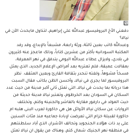
1️⃣
دفعني الأخ البروفيسور عبدالله علي إبراهيم، لتناول مايحدث الآن في
نيالا؟
وعبدالله كاتب بعين ثالثة، ورئة رابعة، مشبعاً بالإبداع، وقد رفد
المكتبة السودانيه بأكثر من عشرين كتاباً، وذلك ماعجز عنه كثيرون
في بلادي، ولايزال عطاء عبدالله اليومي يتدفق في نهر المعرفة،
بمقالات عميقة، فلم تعتريه بعد أمراض الإعلام الجديد، الذي يمثل
مسخاً مشوهاً، ولغته تنحدر بثقافة القارئ وبعين المثقف. نظر
البروفيسور لما يجري في نيالا، وأحسن الظن بكاتب مقال السبت
هذا درياته بما يحدث في نيالا، التي تمثل ثاني أكبر مدينة من حيث عدد
السكان في السودان بعد الخرطوم، وتعتبر نيالا مدينة حديثة من
حيث المولد في دارفور مقارنة بالفاشر والجنينه وكتم، وتختلف
الروايات عن سكان نيالا الأوائل هل هي حاكورة لعرب البنى هلبه ام
حاكورة لقبيلة خزام التي تعرضت لإبادة جماعيه منذ مئات السنين
على يد ذات هؤلاء الجنجويد وتحالف الأشرار، الذي أباد سلطنتهم
في منطقه نهر الجنيك شمال كتم، وهناك من يقول ان نيالا تمثل