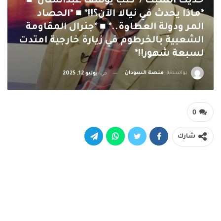
حديث السبت / كتب يوسف عبدالمنان ■
*ماذا يحدث في نيالا الآن؟!!* ■ *الحصاد
المر ودولة العطاوة..* ■ *جنرال المقاومة
الشعبية بالخرطوم في زيارة خارجية امتدت
لسبعة شهور!!*
بواسطة
منصة السودان
في
يوليو 12, 2025
0
شارك