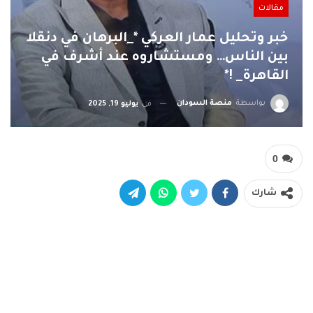
مقالات
خبر وتحليل عمار العركي *_البرهان في دنقلا
بين الناس… ومستشاروه عند أشرف في
القاهرة_ !*
بواسطة
منصة السودان
في
يوليو 19, 2025
0
شارك