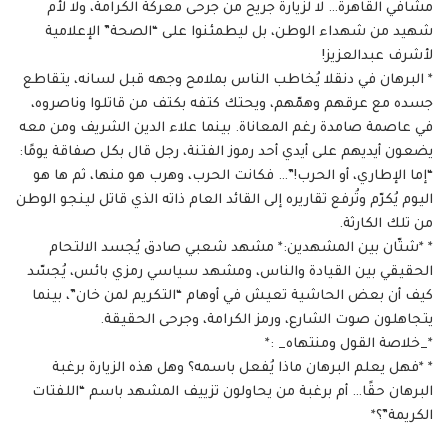
مشافي القاهرة… لا لزيارة جريح من جرحى معركة الكرامة، ولا لأم
شهيد من شهداء الوطن، بل ليطمئنوا على “الصحة” الإعلامية
لأشرف عبدالعزيز!
* البرهان في دنقلا يُخاطب الناس بملامح وجهه قبل لسانه، يتقاطع
جسده مع عرقهم وهمّهم، ويحتك كتفه بكتف من قاتلوا وناصروه،
في عاصمة صامدة رغم المعاناة. بينما علاء الدين الشريف ومن معه
يضعون أيديهم على أيدي أحد رموز الفتنة، رجل قال بكل صفاقة يومًا:
“إما الإطاري، أو الحرب!”… فكانت الحرب، وهرب هو منها، ثم ها هو
اليوم يُكرّم وتُرفع تقاريره إلى القائد العام ذاته الذي قاتل لينجو الوطن
من تلك الكارثة.
* *شتّان بين المشهدين:* مشهد شعبي صادق يُجسد الالتحام
الحقيقي بين القيادة والناس، ومشهد سياسي رمزي بائس، يُجسّد
كيف أن بعض الحاشية تعيش في أوهام “التكريم لمن خان”، بينما
يتجاهلون صوت الشارع، ورمز الكرامة، وجرحى الحقيقة.
*_خلاصة القول ومنتهاه_ :*
* *فهل يعلم البرهان ماذا يُفعل باسمه؟ وهل هذه الزيارة برغبة
البرهان حقًا… أم برغبة من يحاولون تزييف المشهد باسم “اللفتات
الكريمة”؟*