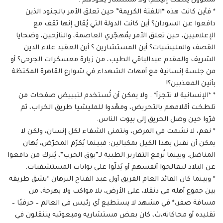
مسؤول يلتفت إليهم، ولا مستشار يعودهم .
* فأين كانت هذه “اللفتة الكريمة” حين تعلق الأمر بالجنود الذين
دافعوا عن السودان؟ أين كانت الدولة التي يُقال إنها تقف مع
الإعلاميين، حين تعلق الأمر بمُهجّري العاصمة، والنازحين، وضحايا
القصف والمليشيات؟ أين المستشارين ؟ أين العقيد علاء الدين
الشريف والمقدم عبدالباقي الطيب، من زيارة معسكرات الجرحى؟ أو
من جلسة إنسانية مع أمهات الشهداء في شوارع القاهرة المكتظة
بأنين المعذبين؟!
* *الإنسانية لا تتجزأ* . ولا يمكن أن تُستخدم لتبييض صفحات من
تلطخت أقلامهم بالتحريض، ومهّدوا للمليشيا طريق الخراب، ثم
فرّوا حين وصل الحريق إلى بيوت الناس.
* نعم، لا نشمت في المرض، ونتمنى الشفاء لكل إنسان، ولكن لا
يمكن أن نقبل بهذا الكيل بمكيالين: فبينما يُكرّم المحرّض، يُهان
المناضل. وبينما تُرفع التقارير الطبية لـ”بوق الحرب”، يُترك من دافعوا
عن البلاد ليعالجوا أنفسهم أو يُذلّوا على بوابات المستشفيات.
* وبينما كان القائد العام الفريق أول عبد الفتاح البرهان *يشق طريقه
بين جموع أهله في دنقلا، على الأرض، بلا مواكب ولا بهرجة، من
مسافة صفر،* في مشهد لا يستطيع أي رئيس في العالم – حرفيًا –
تقليده أو محاكاته،ث، كان بعض مستشاريه ومبعوثيه يتنقلون في