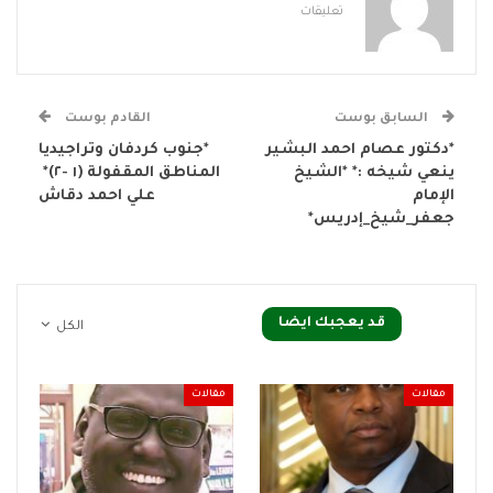
تعليقات
السابق بوست
القادم بوست
*دكتور عصام احمد البشير
*جنوب كردفان وتراجيديا
ينعي شيخه :* *الشيخ
المناطق المقفولة (١ -٢)*
الإمام
علي احمد دقاش
جعفر_شيخ_إدريس*
قد يعجبك ايضا
الكل
مقالات
مقالات