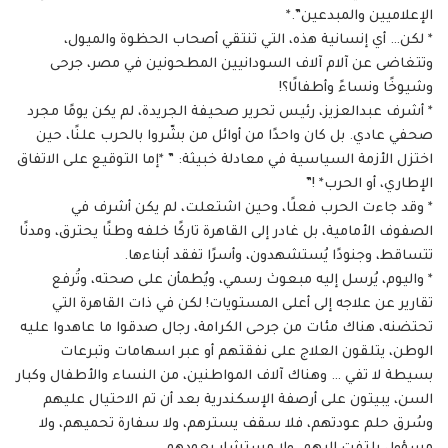
الإعلاميين والمبدعين”.*
* لكن… أي إنسانية هذه، التي تنتقي أصحاب الحظوة والميول،
وتتغاضى عن آلام آلاف السودانيين المطحونين في مصر، جرحى
وشيوخًا ونساءً وأطفالًا؟!
* أشرف عبدالعزيز، رئيس تحرير صحيفة الجريدة، لم يكن يومًا مجرد
صحفي عادي. بل كان واحدًا من أوائل من بشّروا بالحرب علنًا، حين
اختزل الأزمة السياسية في معادلة خبيثة: ” *إما التوقيع على الاتفاق
الإطاري، أو الحرب* !”
* وقد جاءت الحرب فعلًا، وحين اشتعلت، لم يكن أشرف في
الصفوف الأمامية، بل غادر إلى القاهرة تاركًا خلفه وطنًا يحترق، ومدنًا
تتساقط، وجنودًا يُستشهدون، وأسرًا تفقد أبناءها.
* واليوم، يُرسل إليه مبعوث رسمي، ويُطمأن على صحته، وتُرفع
تقارير عن علاجه إلى أعلى المستويات! لكن في ذات القاهرة التي
تحتضنه، هناك مئات من جرحى الكرامة، رجال صدقوا ما عاهدوا عليه
الوطن، يتلقون العلاج على نفقتهم أو عبر اسهامات وتبرعات
بسيطة لا تفي … وهناك آلاف المواطنين، من النساء والأطفال وكبار
السن، يبيتون على أرصفة الإسكندرية بعد أن تم الاحتيال عليهم
وسُرق حلم عودتهم، فلا سقف يسترهم، ولا سفارة تحميهم، ولا