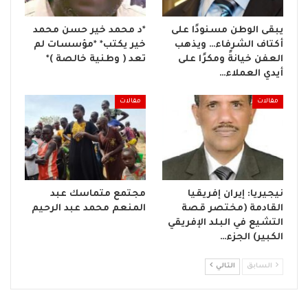
يبقى الوطن مسنودًا على
*د محمد خير حسن محمد
أكتاف الشرفاء… ويذهب
خير يكتب* *مؤسسات لم
العفن خيانةً ومكرًا على
تعد ( وطنية خالصة )*
أيدي العملاء…
مقالات
مقالات
نيجيريا: إيران إفريقيا
مجتمع متماسك عبد
القادمة (مختصر قصة
المنعم محمد عبد الرحيم
التشيع في البلد الإفريقي
الكبير) الجزء…
السابق
التالي