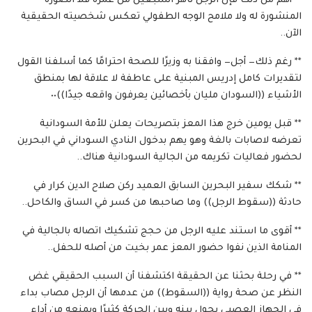
** أهم من ذلك فإن الرجل ناهز السبعين من عمره فلا الصورة
المنشورة له ولا ملامح الوجه الطفولي تعكس شخصيته الحقيقية
الآن..
** رغم ذلك— أجل— وافقنا به وزيرًا للصحة احترامًا كما أسلفنا القول
لتقديرات كامل إدريس المبنية على عاطفة لا علاقة لها بمنطق
الأشياء ((السودان مليان بأخصائين يعرفون واقعه جيدًا))٠٠
** قبل يومين خرج هذا المعز بتصريحات يعلن للأمة السودانية
تعرضه لاصابات بالغة وهو يهم بدخول النادي السوداني في البحرين
لحضور فعاليات تكريمه من الجالية السودانية هناك..
** شكك سفير البحرين السابق العميد ركن صلاح الدين كرار في
حادثة ((سقوط الرجل)) وما صاحبها من كسر في الساق والكاحل..
** أقوى ما استند عليه الرجل من حجج تشكيك اتصاله بالجالية في
المنامة الذين نفوا حضور المعز عمر بخيت من أصله للحفل..
** في رحلة بحثنا عن الحقيقة اكتشفنا أن السبب الحقيقي غض
النظر عن صحة رواية ((السقوط)) من عدمها أن الرجل مصاب بداء
في الجهاز العصبى يحول بينه وبين الحركة كثيرًا ويمنعه من أداء