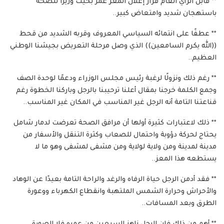
** قابل الرأي العام قرار إعلان المعز عمر بخيت وزيرًا للصحة
باستهجان شديد وامتعاض كبير..
** عطفًا على انتمائه السياسي المعروف وقربه الشديد من قحط
((الله يكرم السامعين)) الذي وصل مرحلة التعريض بجيشنا الوطني
العظيم..
** رغم ذلك ونزولًا لرغبة رئيس مجلس الوزراء ودعمًا لوحدة الصف
وجمع الكلمة خرجنا بمقال أعلنا ترحيبنا بالرجل وباركنا الخطوة رغم
قناعتنا التامة أنه الرجل غير المناسب في المكان غير المناسب..
** ذلك لاعتبارات كثيرة أولها أن مرافق الصحة تعرضت لدمار شامل
يحتاج لحركة دؤوبة واحتمال للصعاب وكثرة التنقل والأسفار من
مدينة لمدينة ومن ولاية لولاية ومن مشفى لمشفى وهو ما لا
يستطعه هذا المعز..
** فقد أدمن الرجل حياة الرفاه والرغد والراحة التامة بعيدًا عن الوهاد
والأحراش وحرارة الشمس الملتهبة وانقطاع الكهرباء ووعورة
الطرق وبعد المسافات..