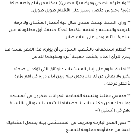
** ولا ظرفه الصحي ومرضه ((العصبي)) يمكنه من أداء واجبه حركة
دؤوبة وجلوس متصل وسير على الأقدام طويل طويل..
** وزارة الصحة ليست منتدى تقال فيه أشعار المشتاق ولا نزهة
للترفيه والتسلية والمتعة ،،لكنها تحديًا حقيقيًا أول مطلوباته عين
ساهرة لا تنام وبدن على البلاء صابر..
** أعظم استخفاف بالشعب السوداني أن يواري هذا المعز نفسه فلا
يخرج للرأي العام بكشف حقيقة أمره وتمليكها للناس..
** تمليك يقوم على إبراز المستندات والوثائق التي تؤكد أن صحته
بخير ولا يعاني من أي داء يحول بينه وبين أداء دوره في أهم وزارة
لأخطر مرحلة..
** هذه هي عقلية ونفسية القحاطة الهوانات يفكرون في أنفسهم
وما يجنونه من مكتسبات شخصية أما الشعب السوداني بالنسبة
لهم في ((ستين))٠٠
** صور المعز البارحة وتكريمه في المستشفى بينة يسهل التشكيك
فيها من عدة أوجه معلومة للجميع..