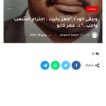
مقالات
ويبقى الود / *معز بخيت : احترام الشعب
واجب..* د. عمر كابو
بواسطة
منصة السودان
في
يوليو 19, 2025
0
شارك