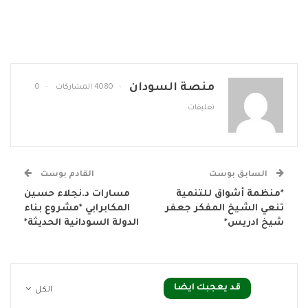
منصة السودان
4080 المشاركات
0
تعليقات
السابق بوست
القادم بوست
*منظمة أشواق للتنمية
مسارات د.نجلاء حسين
تنعي الشيخ المفكر جعفر
المكابرابي *مشروع بناء
شيخ ادريس*
الدولة السودانية الحديثة*
قد يعجبك ايضا
الكل