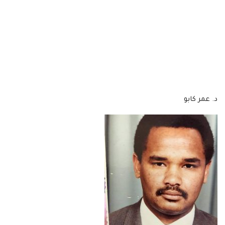
د. عمر كابو