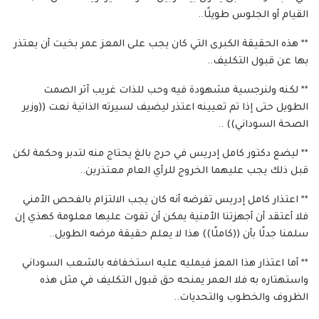
القيام أو الجلوس طويلًا..
** هذه الحقيقة الكبرى التي كان يجب على المعز عمر بخيت أن يعتذر
بها عن قبول التكليف..
** لكنه ولنرجسية مشهودة فيه وحب للذات غريب آثر الصمت
الطويل حتى إذا تم تعيينه اعتذر ليضيف لسيرته الذاتية نعت ((وزير
الصحة السوداني)) ..
** ليضع دكتور كامل إدريس في حرج بالغ يحتاج منه لتدبر وحكمة لكن
قبل ذلك يجب عليهما الخروج للرأي العام معتذرين..
** اعتذار كامل إدريس تفرضه أنه كان يجب الالتزام بالفحص الأمني
فلا أعتقد أن أجهزتنا الأمنية يمكن أن تفوت عليها معلومة كهذي إن
سلمنا جدلًا بأن ((كاملًا)) هذا لا يعلم حقيقة مرضه الطويل..
** أما اعتذار هذا المعز فيمليه عليه استخفافه بالشعب السوداني
واستهتاره به فلا العمر يمنحه حق قبول التكليف في مثل هذه
الظروف والخطوب والتحديات..