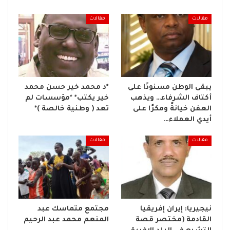
مقالات
مقالات
يبقى الوطن مسنودًا على
*د محمد خير حسن محمد
أكتاف الشرفاء… ويذهب
خير يكتب* *مؤسسات لم
العفن خيانةً ومكرًا على
تعد ( وطنية خالصة )*
أيدي العملاء…
مقالات
مقالات
نيجيريا: إيران إفريقيا
مجتمع متماسك عبد
القادمة (مختصر قصة
المنعم محمد عبد الرحيم