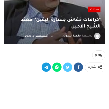
مقالات
*كرامات خفاش جسارة اليقين* مهند
الشيخ الأمين
بواسطة
منصة السودان
في
أغسطس 5, 2025
0
شارك