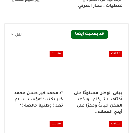
تغطيات – عمار العركي
قد يعجبك ايضا
الكل
مقالات
مقالات
يبقى الوطن مسنودًا على
*د محمد خير حسن محمد
أكتاف الشرفاء… ويذهب
خير يكتب* *مؤسسات لم
العفن خيانةً ومكرًا على
تعد ( وطنية خالصة )*
أيدي العملاء…
مقالات
مقالات