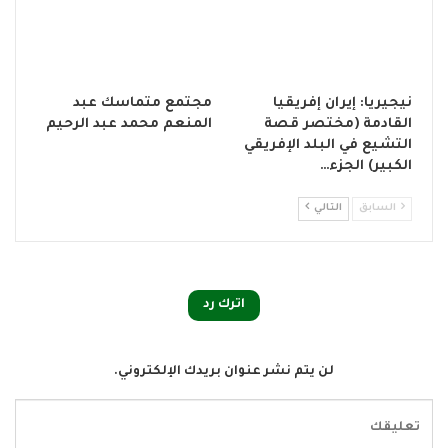
نيجيريا: إيران إفريقيا
مجتمع متماسك عبد
القادمة (مختصر قصة
المنعم محمد عبد الرحيم
التشيع في البلد الإفريقي
الكبير) الجزء…
السابق
التالي
اترك رد
لن يتم نشر عنوان بريدك الإلكتروني.