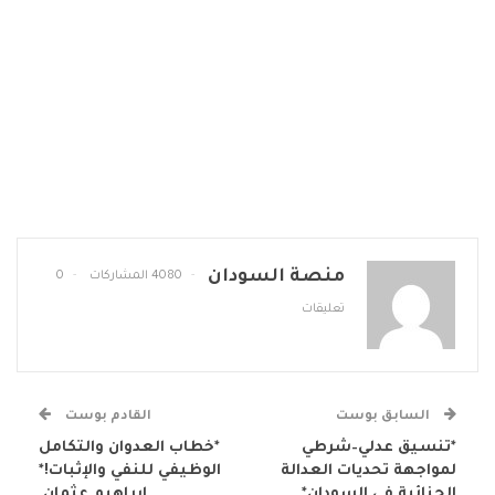
منصة السودان
4080 المشاركات
0
تعليقات
السابق بوست
القادم بوست
*تنسيق عدلي–شرطي
*خطاب العدوان والتكامل
لمواجهة تحديات العدالة
الوظيفي للنفي والإثبات!*
الجنائية في السودان*
إبراهيم عثمان