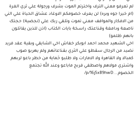
لم تعرفو معني الترف واخترتم الموت بشرف ورجولة علي ثري الغرة
(ام خيرا جوه وبره) لن يعرف خصومكم الاوغاد عشاق الحياة علي الني
من الافكار والمواقف معني تموت وتلقي ربك علي (نجضية) حجتك
ناصعة ودامغة وقناعتك راسخة بايات الكتاب (اذن للذين يقاتلون
بانهم ظلمو)
اخي الشهيد محمد احمد ابوبكر خفاش اخي الشايقي وبقية عقد فريد
نضيد من الرجال سقطو علي الثري بقناعاتهم ولم يهربو صوب
كمبالا ولا القاهرة ولا الامارات ولا طلبو حَماية من خطر باعو لربهم
واشتري مولاهم واصطفي فربح ماباعو وعند الله تجتمع
الخصوم….p/16j5xB9hwD/