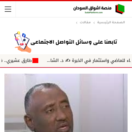
الصفحة الرئيسية
مقالات
 واستثمار في الخبرة ✍️ د. الشا...
طارق عشيري.. فارس اله