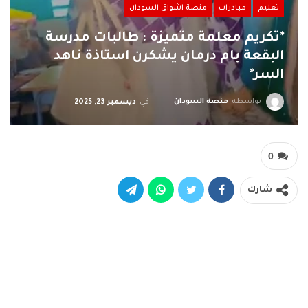
تعليم
مبادرات
منصة اشواق السودان
*تكريم معلمة متميزة : طالبات مدرسة
البقعة بام درمان يشكرن استاذة ناهد
السر*
بواسطة
منصة السودان
في
ديسمبر 23, 2025
0
شارك