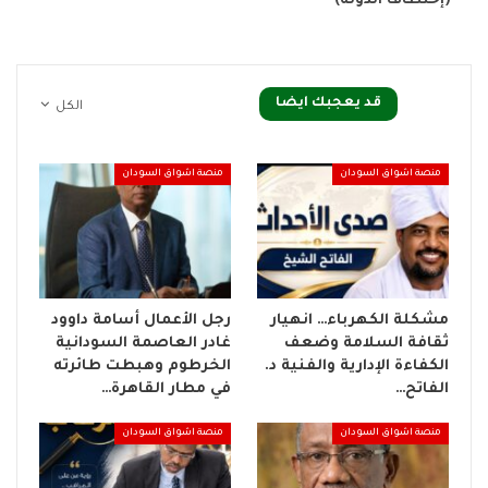
(إختطاف الدولة)*
قد يعجبك ايضا
الكل
منصة اشواق السودان
منصة اشواق السودان
مشكلة الكهرباء… انهيار
رجل الأعمال أسامة داوود
ثقافة السلامة وضعف
غادر العاصمة السودانية
الكفاءة الإدارية والفنية د.
الخرطوم وهبطت طائرته
الفاتح…
في مطار القاهرة…
منصة اشواق السودان
منصة اشواق السودان