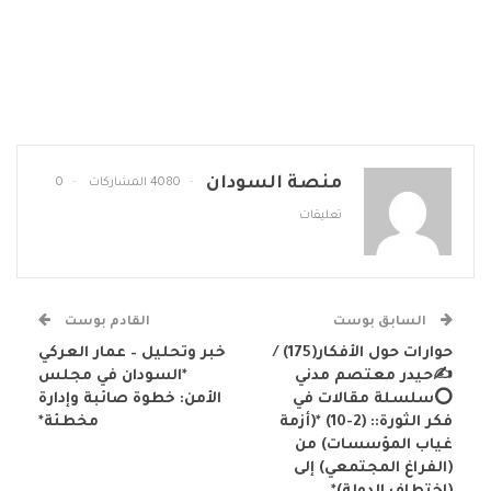
منصة السودان
4080 المشاركات
0
تعليقات
السابق بوست
القادم بوست
حوارات حول الأفكار(175) /
خبر وتحليل – عمار العركي
✍️حيدر معتصم مدني
*السودان في مجلس
⭕سلسلة مقالات في
الأمن: خطوة صائبة وإدارة
فكر الثورة:: (2-10) *(أزمة
مخطئة*
غياب المؤسسات) من
(الفراغ المجتمعي) إلى