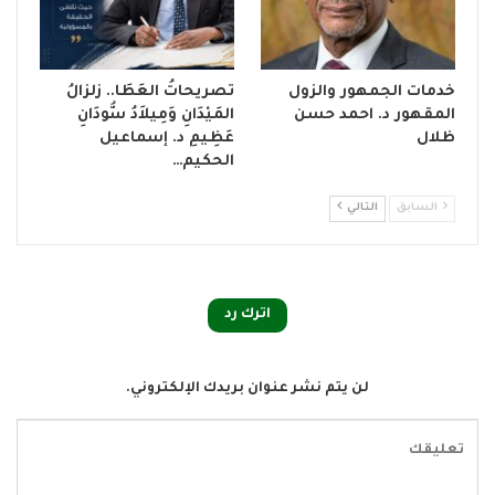
خدمات الجمهور والزول
تصريحاتُ العَطَا.. زلزالُ
المقهور د. احمد حسن
المَيْدَانِ وَمِيلاَدُ سُّودَانِ
ظلال
عَظِيمِ د. إسماعيل
الحكيم…
السابق
التالي
اترك رد
لن يتم نشر عنوان بريدك الإلكتروني.