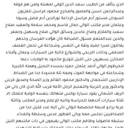
الذي يتألف من الطيب سعد الدين الوفي لمهنته ولمن هم فوقه
وعبدالرحمن حسن والمصور والمخرج محمود مراسل تلفزيون
السودان مستور آدم مراسل الإذاعة نورالدين آدم فضل وسونا
وعثمان مدير مكتب الوالي جمال قاسم ومحمد سلامة والعقيد صلاح
سعيد والملازم وضاح عابدين وسائق الوالي صلاح وسهيل وجعفر
والذين عبدالمنعم مسؤل الضيافة كان هؤلاء الفرسان وحدهم
يقاتلون صبرا جميلا وثقة في النفس وشجاعة في تحمل القصف
المدفعي ودانات الاربجي والشوارع خالية من السيارات وعمال وأمناء
المخازن يسهرون حتى الليل لتوزيع ماتجود به الولايات دعما
للخرطوم الوالي أحمد عثمان حمزه بجسده النحيل وهمته الكبيرة
وشجاعته في مواجهة الموت ومعه ثلة محدودة جدا من الضباط
الإداريين الشجعان والدكتور محمود القائم وزير الصحة وصديق فريني
والدكتور وزير التربية والتعليم الرجل الأمة قريب الله الذي كان ياتي من
الريف الشمالي يقود سيارة بوكس متهالك بنفسه الولاية لاتملك الا
ثلاثة سيارات أحدهما للحراسة وثانيه للإعلام ومدير المكتب وثالثة
عربة برادو قديمة مخصصة للوالي ناتي اليه عدد قليل جدا من
الصحافيين نجلس معه وياتي الفطور عدس وسلطة والغداء
سليقه فاصوليا وطاقم مكتب الوالي يقيمون في ذات مكتبهم الليل