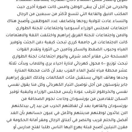
طويل والنهار تظلل السماء دخان المعارك يتساقط الشهداء
والجرحى من أجل أن يبقى الوطن وامس كانت صورة أخرى حيث
المكتب الانيق والقاعة التي تتسع لأكثر من سبعين من الرجال
والنساء عادت للولاية روحها وتضاعف عدد الموظفين وأصبح هناك
اجتماعات لمجلس الوزراء أسبوعيا واجتماعات للجنة الطواري
والامن واجتماعات للجنة الفريق إبراهيم واختلفت اللغة والاهتمامات
كانت الاجتماعات في جامعة كرري تبحث كيفية دفن الجثث وتوفير
المياه وحبوب الضغط والسكر وتامين حي الثورة وتقدم القوات
المسلحة حتى مقابر أحمد شرفي واليوم اجتماعات لجنة الطواري
تبحث توزيع ٤٠٠ محول كهربائي لانارة احياء بري واللاماب وبدأت ثلاثة
عشر محطة مياه تضخ الماء العزب بعد أن كانت محطة المنارة
وحدها وهاتف الوالي يستقبل مئات المكالمات وكذلك الفريق إبراهيم
جابر يتوسلون من أجل توصيل التيار الكهربائي وكل منا يقول نفسي
نفسي والخرطوم تترقب عودة رئيس مجلس الوزراء وكيفية توفير
السكن للقادمين من بورتسودان وجاءت نجوم الصحافة من
بورتسودان والقاهرة بعد أن لفظتهم الحرب من بيد إلى بيدلكنهم
الان عائدون لوطنهم مدينتهم والأمل في عيون حسانهم بأن الغد
أفضل والحلم قريب والنصر في أعناق الرجال ومقر أمانة الحكومة في
مقرن النيلين أصبح قبلة يهرع اليها الناس طلبا لفتح مدارس أو