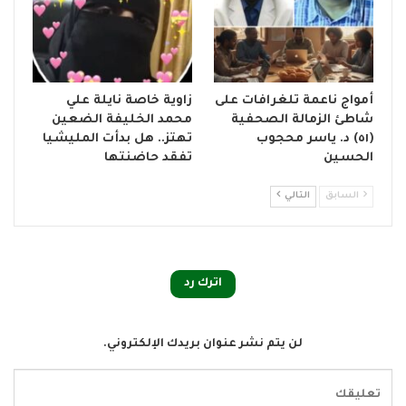
أمواج ناعمة تلغرافات على
زاوية خاصة نايلة علي
شاطئ الزمالة الصحفية
محمد الخليفة الضعين
(٥١) د. ياسر محجوب
تهتز.. هل بدأت المليشيا
الحسين
تفقد حاضنتها
السابق
التالي
اترك رد
لن يتم نشر عنوان بريدك الإلكتروني.