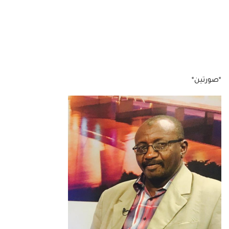
*صورتين*