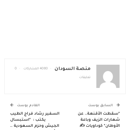
منصة السودان
4080 المشاركات
0
تعليقات
السابق بوست
القادم بوست
*سقطت الأقنعة.. عن
السفير رشاد فراج الطيب
شعارات الزيف وباعة
يكتب : *استبسال
الأوطان* كوداويات ✍️
الجيش وحزم السعودية ..