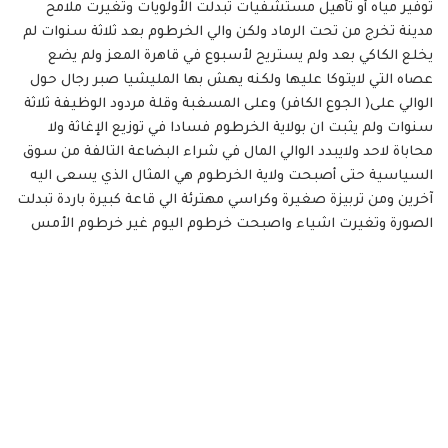
توفير مياه أو تأهيل مستشفيات تبدلت الأولويات وتغيرت ملامح
مدينة تخرج من تحت الرماد ولكن والي الخرطوم بعد ثلاثة سنوات لم
يخلع الكاكي بعد ولم يستريح لأسبوع في قاهرة المعز ولم يضع
عصاه التي لايتوكا عليها ولكنه يهش بها المليشيا صبر رجال حول
الوالي على( الجوع الكافر) وعلى المسغبة وقلة مردود الوظيفة ثلاثة
سنوات ولم يثبت ان بولاية الخرطوم فسادا في توزيع الإغاثة ولا
محاباة لاحد ولايبدد الوالي المال في شراء البضاعة التالفة من سوق
السياسية حتى أصبحت ولاية الخرطوم هي المثال الذي يسعى اليه
آخرين ومن تربيزة صغيرة وكراسي مهترئة الي قاعة كبيرة باردة تبدلت
الصورة وتغيرت اشياء واصبحت خرطوم اليوم غير خرطوم الأمس