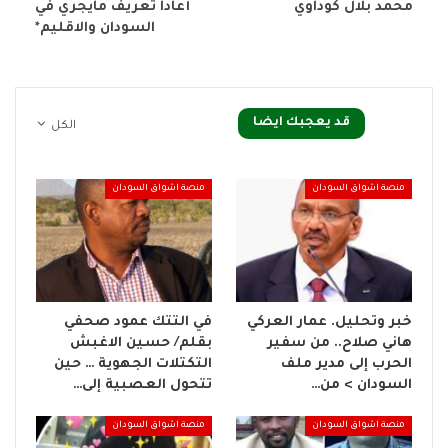
محمد بلال كوداوي
أعادا تعريف مايجري في
السودان والاقليم*
قد يعجبك ايضا
الكل
منصة اشواق السودان
منصة اشواق السودان
خبر وتحليل. عمار العركي
في التتك عمود صحفي
هاني صلاح.. من سفير
بقلم/ حسين الاغبش
الحرب إلى مدير ملف
التكتلات الجهوية … حين
السودان > من…
تتحول العصبية إلى…
منصة اشواق السودان
منصة اشواق السودان