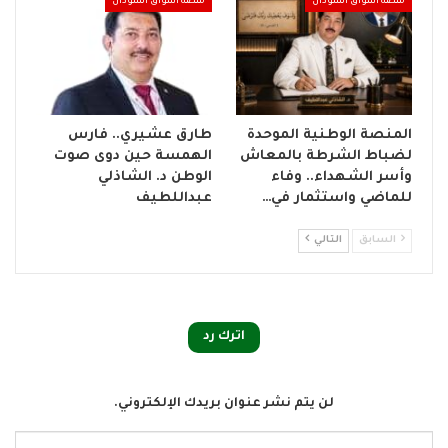
منصة اشواق السودان
منصة اشواق السودان
المنصة الوطنية الموحدة
طارق عشيري.. فارس
لضباط الشرطة بالمعاش
الهمسة حين دوى صوت
وأسر الشهداء.. وفاء
الوطن د. الشاذلي
للماضي واستثمار في…
عبداللطيف
السابق
التالي
اترك رد
لن يتم نشر عنوان بريدك الإلكتروني.