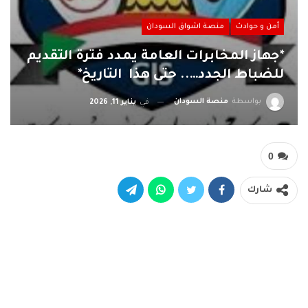
أمن و حوادث
منصة اشواق السودان
*جهاز المخابرات العامة يمدد فترة التقديم
للضباط الجدد….. حتى هذا التاريخ*
بواسطة
منصة السودان
في
يناير 11, 2026
0
شارك