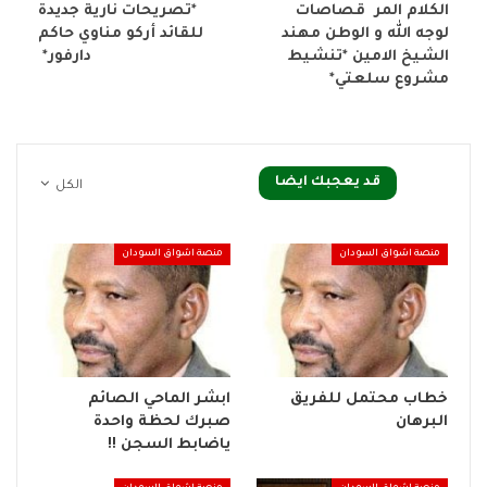
الكلام المر قصاصات
*تصريحات نارية جديدة
لوجه الله و الوطن مهند
للقائد أركو مناوي حاكم
الشيخ الامين *تنشيط
دارفور*
مشروع سلعتي*
قد يعجبك ايضا
الكل
منصة اشواق السودان
منصة اشواق السودان
خطاب محتمل للفريق
ابشر الماحي الصائم
البرهان
صبرك لحظة واحدة
ياضابط السجن !!